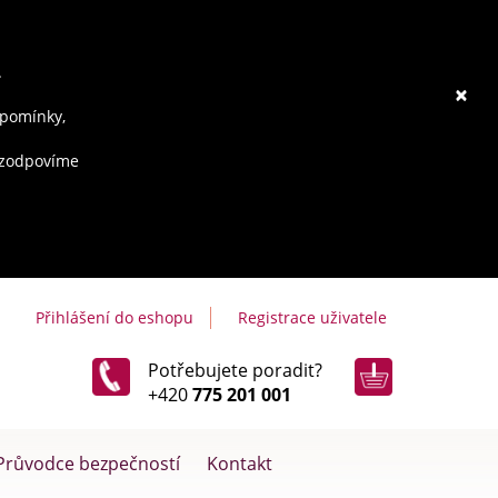
.
×
ipomínky,
e zodpovíme
Přihlášení do eshopu
Registrace uživatele
Potřebujete poradit?
+420
775 201 001
Průvodce bezpečností
Kontakt