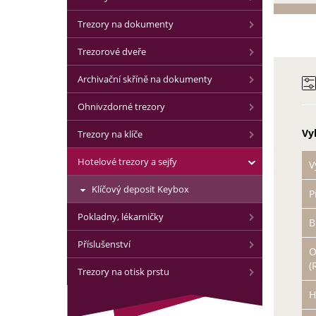
Trezory na dokumenty
Trezorové dveře
Archivační skříně na dokumenty
Ohnivzdorné trezory
Vy
Trezory na klíče
Hotelové trezory a sejfy
V
Klíčový deposit Keybox
P
Pokladny, lékarničky
B
Příslušenství
O
(
Trezory na otisk prstu
H