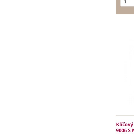
Klíčový
9006 S 