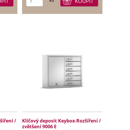
ks
íření /
Klíčový deposit Keybox-Rozšíření /
zvětšení 9006 E