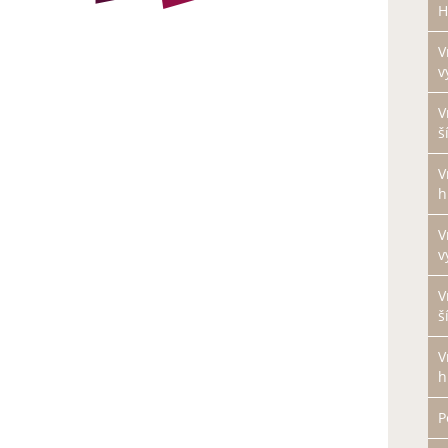
H
V
v
V
š
V
h
V
v
V
š
V
h
P