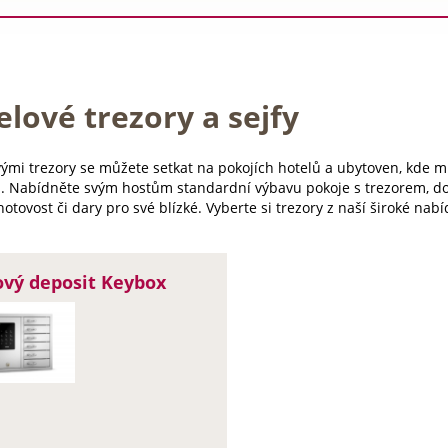
lové trezory a sejfy
vými trezory se můžete setkat na pokojích hotelů a ubytoven, kde 
i. Nabídněte svým hostům standardní výbavu pokoje s trezorem, do
hotovost či dary pro své blízké. Vyberte si trezory z naší široké nab
ový deposit Keybox