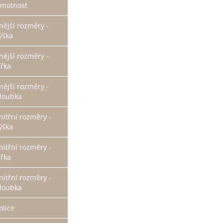
motnost
nější rozměry -
ýška
nější rozměry -
ířka
nější rozměry -
loubka
nitřní rozměry -
ýška
nitřní rozměry -
ířka
nitřní rozměry -
loubka
olice