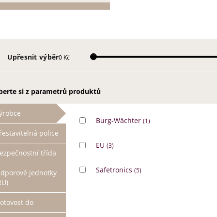
Upřesnit výběr
0 Kč
berte si z parametrů produktů
ýrobce
Burg-Wächter
(1)
řestavitelná police
EU
(3)
ezpečnostní třída
Safetronics
(5)
dporové jednotky
RU)
otovost do