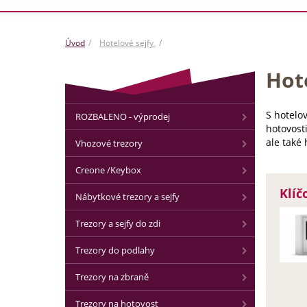
Úvod
Hotelové sejfy
Hote
S hotelo
ROZBALENO - výprodej
hotovost
ale také 
Vhozové trezory
Creone /Keybox
Klíč
Nábytkové trezory a sejfy
Trezory a sejfy do zdi
Trezory do podlahy
Trezory na zbraně
Trezory na hotovost