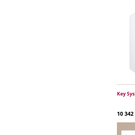
Key Sy
10 342