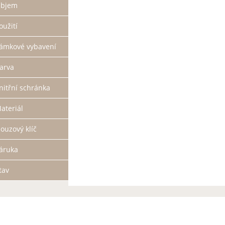
bjem
oužití
ámkové vybavení
arva
nitřní schránka
ateriál
ouzový klíč
áruka
tav