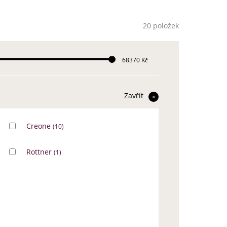
20 položek
68370 Kč
Zavřít
Creone
(10)
Rottner
(1)