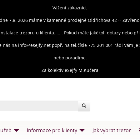
Vážení zákazníci,
dne 7.8. 2026 máme v kamenné prodejně Oldřichova 42 -- Zavřeno
instalace trezoru u klienta....... Pokud máte jakékoli dotazy nebo př
e nás na info@esejfy.net popř. na tel.čísle 775 201 001 rádi Vám j
nebo poradíme.
Za kolektiv eSejfy M.Kučera
lužeb
Informace pro klienty
Jak vybrat trezor