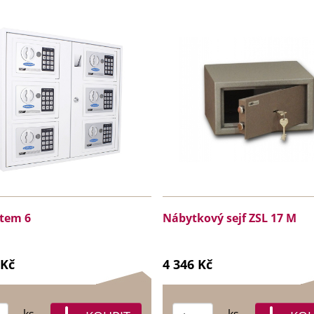
stem 6
Nábytkový sejf ZSL 17 M
 Kč
4 346 Kč