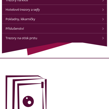
Trezory na klíče
Hotelové trezory a sejfy
Pokladny, lékarničky
Příslušenství
Trezory na otisk prstu