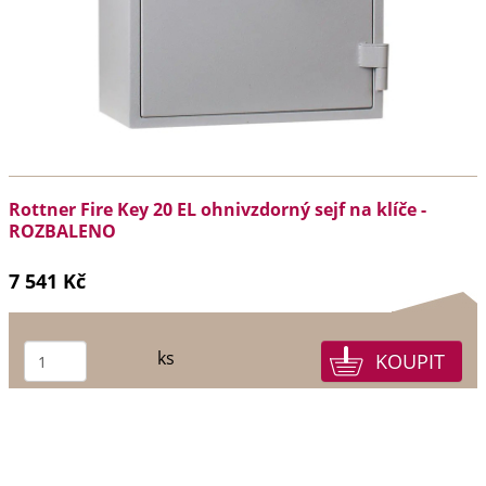
Rottner Fire Key 20 EL ohnivzdorný sejf na klíče -
ROZBALENO
7 541 Kč
ks