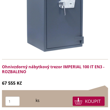
Ohnivzdorný nábytkový trezor IMPERIAL 100 IT EN3 -
ROZBALENO
67 555 Kč
ks