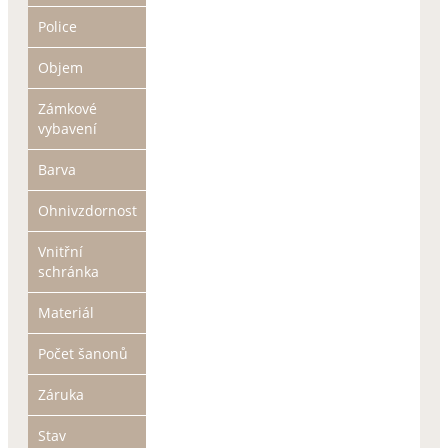
Police
Objem
Zámkové
vybavení
Barva
Ohnivzdornost
Vnitřní
schránka
Materiál
Počet šanonů
Záruka
Stav