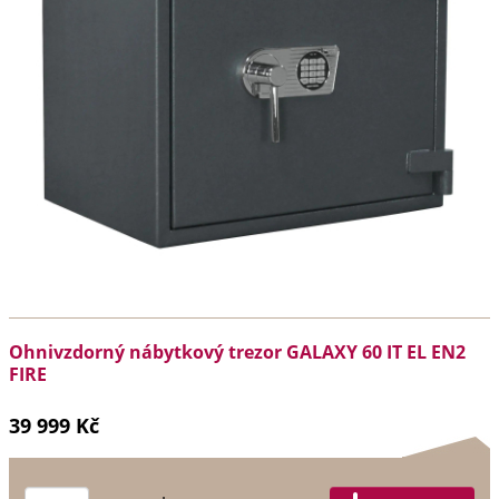
Ohnivzdorný nábytkový trezor GALAXY 60 IT EL EN2
FIRE
39 999 Kč