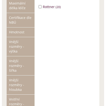
Maximální
Rottner
(20)
délka klíče
Certifikace dle
NBÚ
Hmotnost
Vnější
rozměry -
výška
Vnější
rozměry -
šířka
Vnější
rozměry -
hloubka
Vnitřní
rozměry -