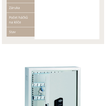
Záruka
Počet háčků
na klíče
Stav