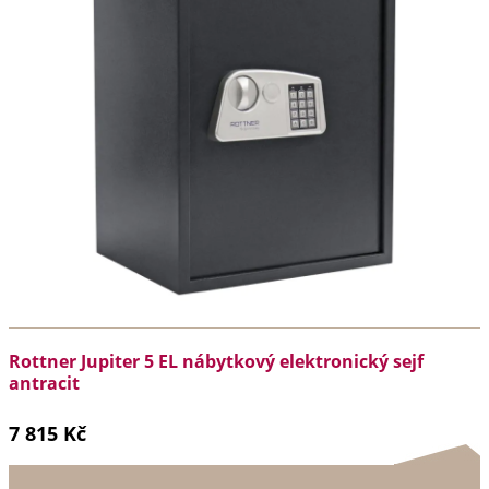
Rottner Jupiter 5 EL nábytkový elektronický sejf
antracit
7 815 Kč