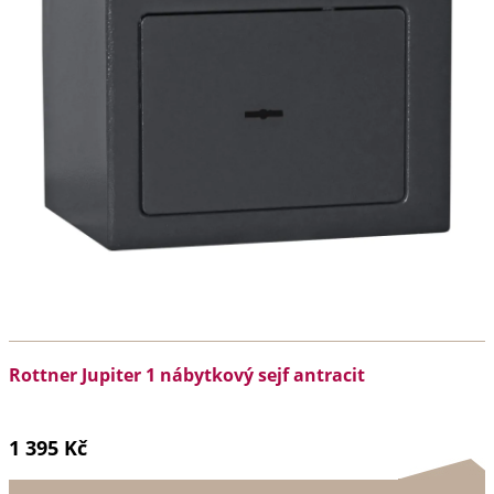
Rottner Jupiter 1 nábytkový sejf antracit
1 395 Kč