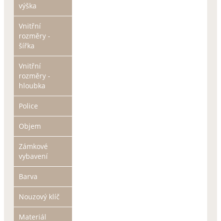
výška
Vnitřní
rozměry -
šířka
Vnitřní
rozměry -
hloubka
Police
Objem
Zámkové
vybavení
Barva
Nouzový klíč
Materiál