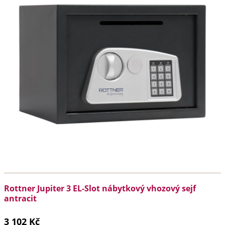
Rottner Jupiter 3 EL-Slot nábytkový vhozový sejf
antracit
3 102 Kč