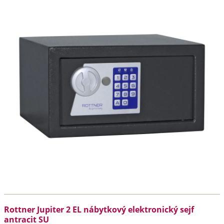
Rottner Jupiter 2 EL nábytkový elektronický sejf
antracit SU