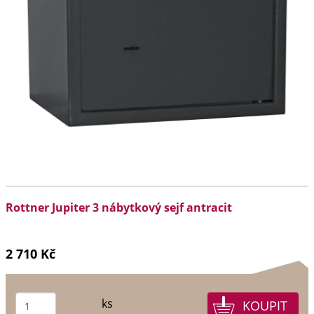
Rottner Jupiter 3 nábytkový sejf antracit
2 710 Kč
ks