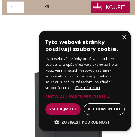
ks
×
Tyto webové stránky
používají soubory cookie.
Tyto webové stránky používají soubory
cookie ke zlepšení uživatelského zážitku.
Používáním našich webových stránek
souhlasíte se všemi soubory cookie v
souladu s našimi zásadami používání
souborů cookie.
Více informací
SHOW ALL PARTNERS
(1661) →
VŠE PŘIJMOUT
VŠE ODMÍTNOUT
ZOBRAZIT PODROBNOSTI
NEZBYTNÉ