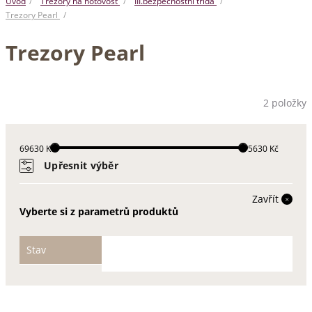
Úvod
Trezory na hotovost
III.bezpečnostní třída
Trezory Pearl
Trezory Pearl
2 položky
69630 Kč
75630 Kč
Upřesnit výběr
Zavřít
Vyberte si z parametrů produktů
Stav