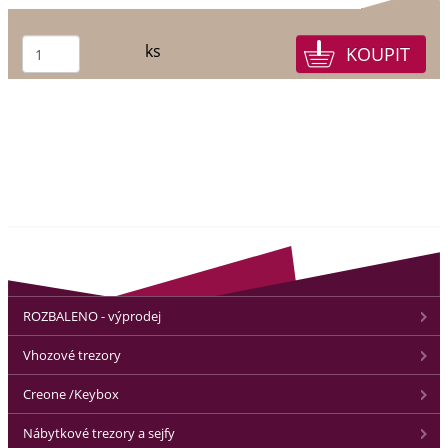
ks
ROZBALENO - výprodej
Vhozové trezory
Creone /Keybox
Nábytkové trezory a sejfy