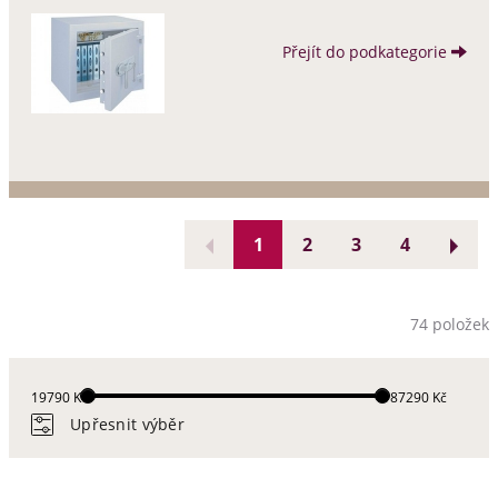
Přejít do podkategorie
1
2
3
4
74 položek
19790 Kč
187290 Kč
Upřesnit výběr