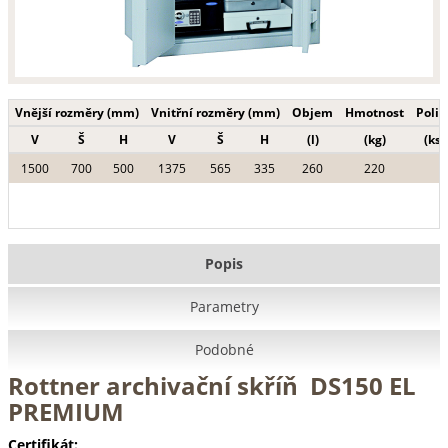
Vnější rozměry (mm)
Vnitřní rozměry (mm)
Objem
Hmotnost
Polic
V
Š
H
V
Š
H
(l)
(kg)
(ks)
1500
700
500
1375
565
335
260
220
Popis
Parametry
Podobné
Rottner archivační skříň DS150 EL
PREMIUM
Certifikát: