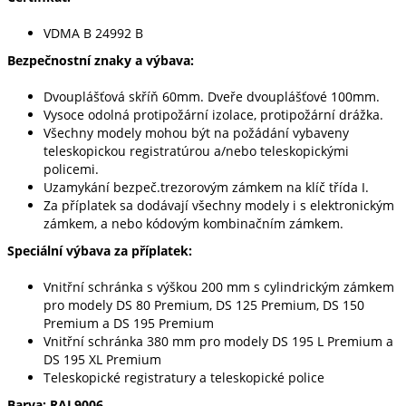
VDMA B 24992 B
Bezpečnostní znaky a výbava:
Dvouplášťová skříň 60mm. Dveře dvouplášťové 100mm.
Vysoce odolná protipožární izolace, protipožární drážka.
Všechny modely mohou být na požádání vybaveny
teleskopickou registratúrou a/nebo teleskopickými
policemi.
Uzamykání bezpeč.trezorovým zámkem na klíč třída I.
Za příplatek sa dodávají všechny modely i s elektronickým
zámkem, a nebo kódovým kombinačním zámkem.
Speciální výbava za příplatek:
Vnitřní schránka s výškou 200 mm s cylindrickým zámkem
pro modely DS 80 Premium, DS 125 Premium, DS 150
Premium a DS 195 Premium
Vnitřní schránka 380 mm pro modely DS 195 L Premium a
DS 195 XL Premium
Teleskopické registratury a teleskopické police
Barva: RAL9006