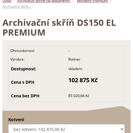
Úvod
Archivační skříně na dokumenty
Residenz Premium
Archivační skříň…
Archivační skříň DS150 EL
PREMIUM
Ohnivzdornost
-
Výrobce:
Rottner
Dostupnost:
skladem
102 875 Kč
Cena s DPH
Cena bez DPH
85 020,66 Kč
Kotvení