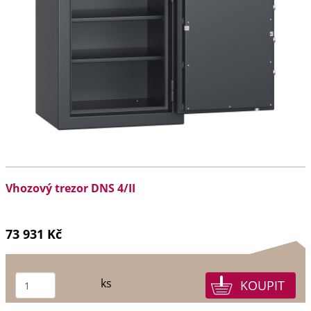
Vhozový trezor DNS 4/II
73 931 Kč
ks