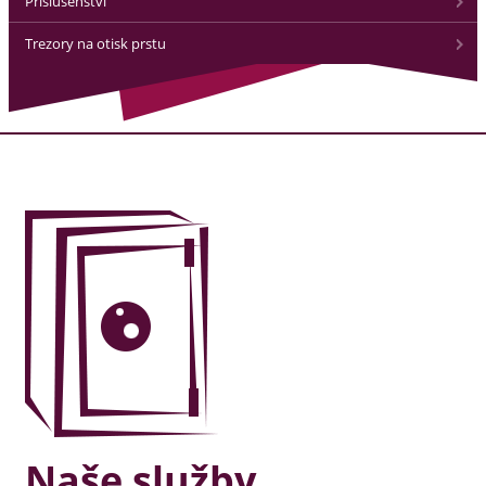
Příslušenství
Trezory na otisk prstu
Naše služby