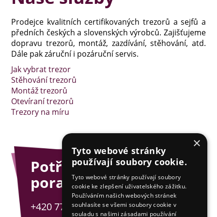
Prodejce kvalitních certifikovaných trezorů a sejfů a
předních českých a slovenských výrobců. Zajišťujeme
dopravu trezorů, montáž, zazdívání, stěhování, atd.
Dále pak záruční i pozáruční servis.
Jak vybrat trezor
Stěhování trezorů
Montáž trezorů
Otevíraní trezorů
Trezory na míru
×
Tyto webové stránky
používají soubory cookie.
Potřebujete
poradit?
Tyto webové stránky používají soubory
cookie ke zlepšení uživatelského zážitku.
Používáním našich webových stránek
+420 775 201 001
souhlasíte se všemi soubory cookie v
souladu s našimi zásadami používání