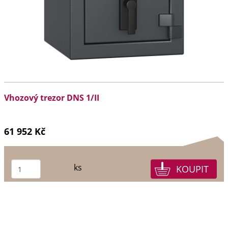
Vhozový trezor DNS 1/II
61 952 Kč
ks