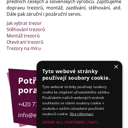
předních českých a slovenských výrobců. Zajišťujeme
dopravu trezorů, montáž, zazdívání, stěhování, atd.
Dále pak záruční i pozáruční servis.
Jak vybrat trezor
Stěhování trezorů
Montáž trezorů
Otevíraní trezorů
Trezory na míru
×
Tyto webové stránky
používají soubory cookie.
Potřebujete
poradit?
Tyto webové stránky používají soubory
cookie ke zlepšení uživatelského zážitku.
Používáním našich webových stránek
+420 775 201 001
souhlasíte se všemi soubory cookie v
souladu s našimi zásadami používání
info@esejfy.net
souborů cookie.
Více informací
SHOW ALL PARTNERS
(1661) →