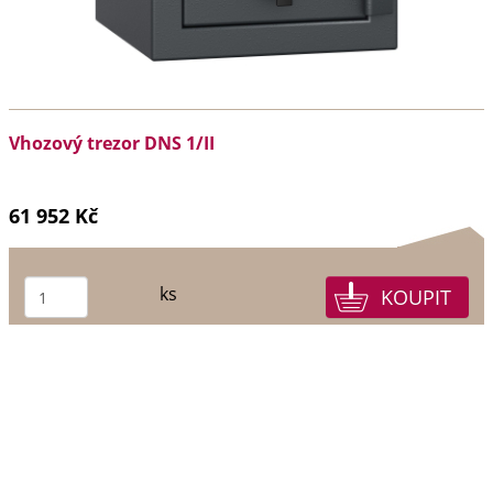
Vhozový trezor DNS 1/II
61 952 Kč
ks