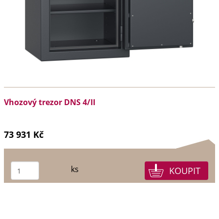
Vhozový trezor DNS 4/II
73 931 Kč
ks