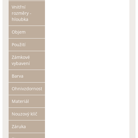
Vnitřní
rozměry -
hloubka
Objem
Použití
Zámkové
vybavení
Barva
Ohnivzdornost
Materiál
Nouzový klíč
Záruka