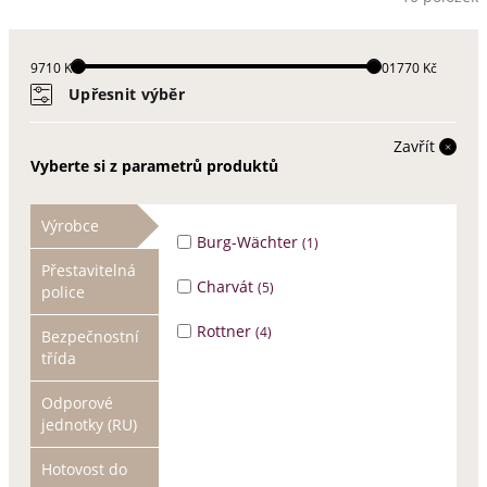
9710 Kč
101770 Kč
Upřesnit výběr
Zavřít
Vyberte si z parametrů produktů
Výrobce
Burg-Wächter
(1)
Přestavitelná
Charvát
(5)
police
Rottner
(4)
Bezpečnostní
třída
Odporové
jednotky (RU)
Hotovost do