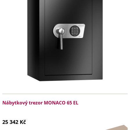
Nábytkový trezor MONACO 65 EL
25 342 Kč