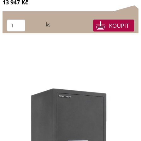
13 947 Kč
ks