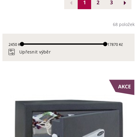
1
2
3
68 položek
2450 Kč
117870 Kč
Upřesnit výběr