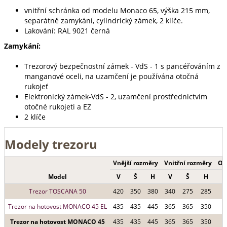
vnitřní schránka od modelu Monaco 65, výška 215 mm,
separátně zamykání, cylindrický zámek, 2 klíče.
Lakování: RAL 9021 černá
Zamykání:
Trezorový bezpečnostní zámek - VdS - 1 s pancéřováním z
manganové oceli, na uzamčení je používána otočná
rukojeť
Elektronický zámek-VdS - 2, uzamčení prostřednictvím
otočné rukojeti a EZ
2 klíče
Modely trezoru
Vnější rozměry
Vnitřní rozměry
Ob
Model
V
Š
H
V
Š
H
(
Trezor TOSCANA 50
420
350
380
340
275
285
Trezor na hotovost MONACO 45 EL
435
435
445
365
365
350
Trezor na hotovost MONACO 45
435
435
445
365
365
350