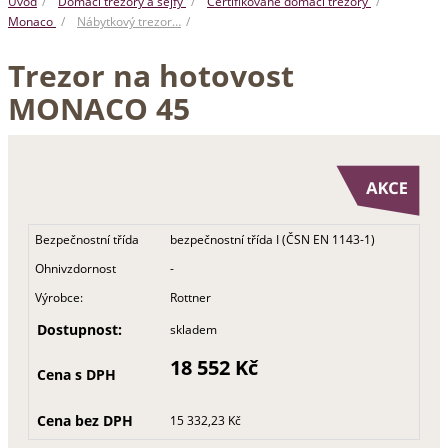
Úvod
Domácí trezory a sejfy
Certifikované domácí trezory
Monaco
Nábytkový trezor…
Trezor na hotovost
MONACO 45
Bezpečnostní třída
bezpečnostní třída I (ČSN EN 1143-1)
Ohnivzdornost
-
Výrobce:
Rottner
Dostupnost:
skladem
18 552 Kč
Cena s DPH
Cena bez DPH
15 332,23 Kč