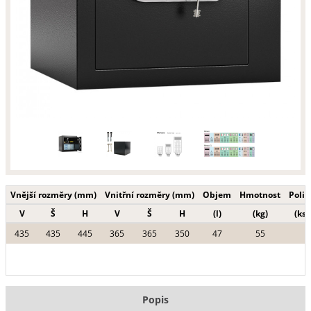
Vnější rozměry (mm)
Vnitřní rozměry (mm)
Objem
Hmotnost
Polic
V
Š
H
V
Š
H
(l)
(kg)
(ks)
435
435
445
365
365
350
47
55
Popis