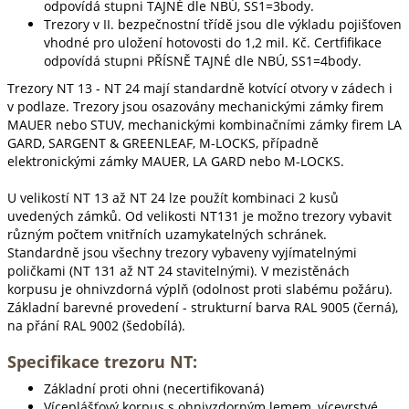
odpovídá stupni TAJNÉ dle NBÚ, SS1=3body.
Trezory v II. bezpečnostní třídě jsou dle výkladu pojišťoven
vhodné pro uložení hotovosti do 1,2 mil. Kč. Certfifikace
odpovídá stupni PŘÍSNĚ TAJNÉ dle NBÚ, SS1=4body.
Trezory NT 13 - NT 24 mají standardně kotvící otvory v zádech i
v podlaze. Trezory jsou osazovány mechanickými zámky firem
MAUER nebo STUV, mechanickými kombinačními zámky firem LA
GARD, SARGENT & GREENLEAF, M-LOCKS, případně
elektronickými zámky MAUER, LA GARD nebo M-LOCKS.
U velikostí NT 13 až NT 24 lze použít kombinaci 2 kusů
uvedených zámků. Od velikosti NT131 je možno trezory vybavit
různým počtem vnitřních uzamykatelných schránek.
Standardně jsou všechny trezory vybaveny vyjímatelnými
poličkami (NT 131 až NT 24 stavitelnými). V mezistěnách
korpusu je ohnivzdorná výplň (odolnost proti slabému požáru).
Základní barevné provedení - strukturní barva RAL 9005 (černá),
na přání RAL 9002 (šedobílá).
Specifikace trezoru NT:
Základní proti ohni (necertifikovaná)
Víceplášťový korpus s ohnivzdorným lemem, vícevrstvé