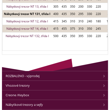
Nábytkový trezor NT 13, třída I
305
435
350
200
330
220
1
Nábytkový trezor NT 131, třída I
400
435
350
295
330
220
2
Nábytkový trezor NT 12, třída I
415
345
310
310
240
180
14
Nábytkový trezor NT 14, třída I
415
455
375
310
350
245
2
Nábytkový trezor NT 132, třída I
500
435
350
395
330
220
29
ROZBALENO - výprodej
Vhozové trezory
Creone /Keybox
Nábytkové trezory a sejfy