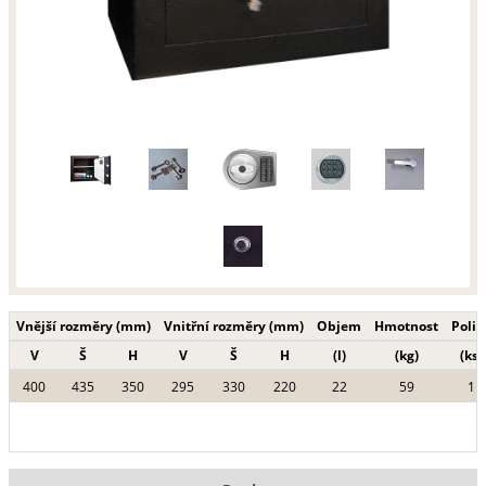
Vnější rozměry (mm)
Vnitřní rozměry (mm)
Objem
Hmotnost
Polic
V
Š
H
V
Š
H
(l)
(kg)
(ks)
400
435
350
295
330
220
22
59
1