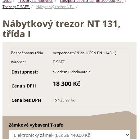
Úvod
Trezory na hotovost
I.bezpečnostní třída (do 500 000,-Kč)
Trezory T-SAFE
Nábytkový trezor NT…
Nábytkový trezor NT 131,
třída I
Bezpečnostní třída
bezpečnostní třída I (ČSN EN 1143-1)
Výrobce:
T-SAFE
Dostupnost:
skladem u dodavatele
18 300 Kč
Cena s DPH
Cena bez DPH
15 123,97 Kč
Zámkové vybavení T-safe