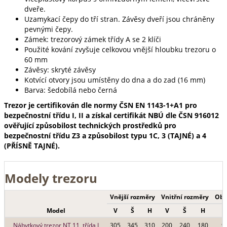
dveře.
Uzamykací čepy do tří stran. Závěsy dveří jsou chráněny
pevnými čepy.
Zámek: trezorový zámek třídy A se 2 klíči
Použité kování zvyšuje celkovou vnější hloubku trezoru o
60 mm
Závěsy: skryté závěsy
Kotvící otvory jsou umístěny do dna a do zad (16 mm)
Barva: šedobílá nebo černá
Trezor je certifikován dle normy ČSN EN 1143-1+A1 pro
bezpečnostní třídu I, II a získal certifikát NBÚ dle ČSN 916012
ověřující způsobilost technických prostředků pro
bezpečnostní třídu Z3 a způsobilost typu 1C, 3 (TAJNÉ) a 4
(PŘÍSNĚ TAJNÉ).
Modely trezoru
Vnější rozměry
Vnitřní rozměry
Obs
Model
V
Š
H
V
Š
H
(l
Nábytkový trezor NT 11, třída I
305
345
310
200
240
180
9 