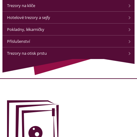
Trezory na klíče
Hotelové trezory a sejfy
Pokladny, lékarničky
Příslušenství
Trezory na otisk prstu