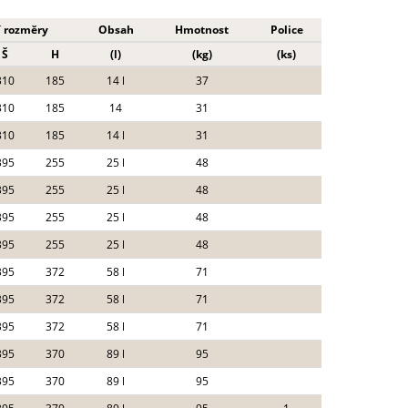
í rozměry
Obsah
Hmotnost
Police
Š
H
(l)
(kg)
(ks)
310
185
14 l
37
310
185
14
31
310
185
14 l
31
395
255
25 l
48
395
255
25 l
48
395
255
25 l
48
395
255
25 l
48
395
372
58 l
71
395
372
58 l
71
395
372
58 l
71
395
370
89 l
95
395
370
89 l
95