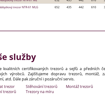
Nábytkový trezor NTR-61 ME
652
435
442
610
Nábytkový trezor NTR-61 MLG
652
435
442
610
e služby
e kvalitních certifikovaných trezorů a sejfů a předních č
kých výrobců. Zajišťujeme dopravu trezorů, montáž, za
í, atd. Dále pak záruční i pozáruční servis.
at trezor
Stěhování trezorů
Montáž trezorů
ní trezorů
Trezory na míru