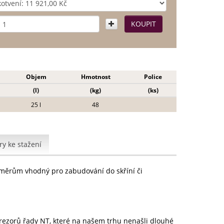
Objem
Hmotnost
Police
(l)
(kg)
(ks)
25 l
48
y ke stažení
změrům vhodný pro zabudování do skříní či
rezorů řady NT, které na našem trhu nenašli dlouhé