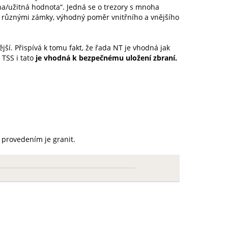
ena/užitná hodnota“. Jedná se o trezory s mnoha
í různými zámky, výhodný poměr vnitřního a vnějšího
í. Přispívá k tomu fakt, že řada NT je vhodná jak
TSS i tato
je vhodná k bezpečnému uložení zbraní.
m provedením je granit.