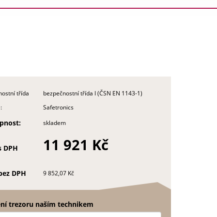
ostní třída
bezpečnostní třída I (ČSN EN 1143-1)
:
Safetronics
pnost:
skladem
11 921 Kč
s DPH
bez DPH
9 852,07 Kč
ní trezoru naším technikem