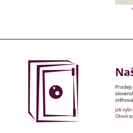
Naš
Prodejc
slovens
stěhován
Jak vybr
Otevíra