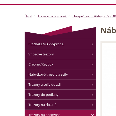
Úvod
Trezory na hotovost
I.bezpečnostní třída (do 500 0
Náb
ROZBALENO - výprodej
Vhozové trezory
Creone /Keybox
Nábytkové trezory a sejfy
Trezory a sejfy do zdi
Trezory do podlahy
Trezory na zbraně
Trezory na hotovost