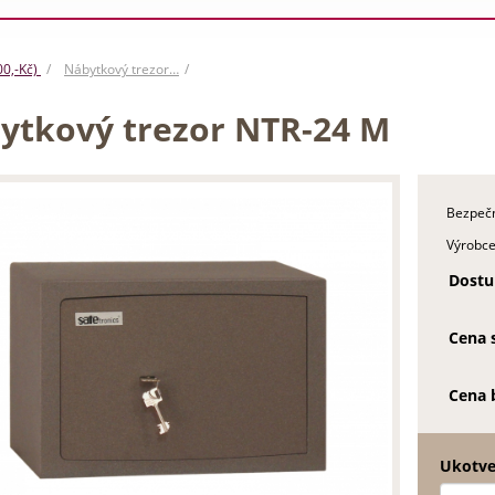
00,-Kč)
Nábytkový trezor…
ytkový trezor NTR-24 M
Bezpečn
Výrobce
Dostu
Cena 
Cena 
Ukotve