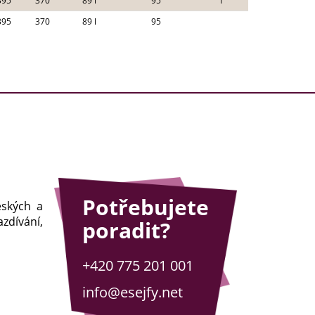
395
370
89 l
95
1
395
370
89 l
95
Potřebujete
eských a
zdívání,
poradit?
+420 775 201 001
info@esejfy.net