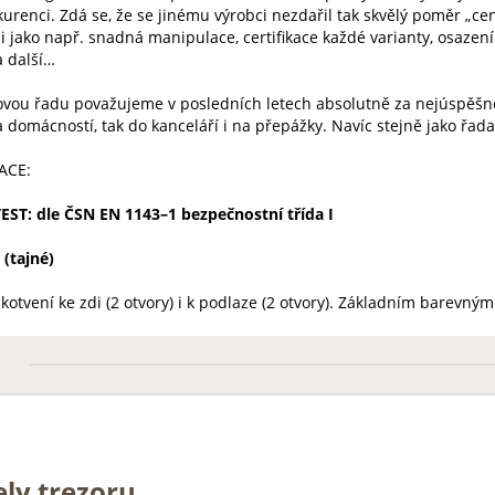
kurenci. Zdá se, že se jinému výrobci nezdařil tak skvělý poměr „c
 jako např. snadná manipulace, certifikace každé varianty, osazen
 další…
ovou řadu považujeme v posledních letech absolutně za nejúspěšnějš
 domácností, tak do kanceláří i na přepážky. Navíc stejně jako řada 
ACE:
ST: dle ČSN EN 1143–1 bezpečnostní třída I
 (tajné)
kotvení ke zdi (2 otvory) i k podlaze (2 otvory). Základním barevný
ly trezoru