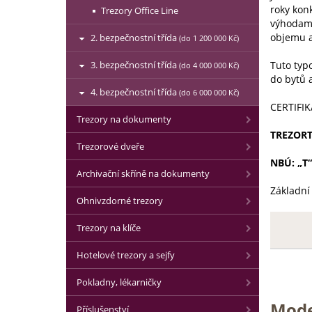
roky kon
Trezory Office Line
výhodami
objemu a
2. bezpečnostní třída
(do 1 200 000 Kč)
Tuto typ
3. bezpečnostní třída
(do 4 000 000 Kč)
do bytů a
4. bezpečnostní třída
(do 6 000 000 Kč)
CERTIFIK
Trezory na dokumenty
TREZORTE
Trezorové dveře
NBÚ: „T“
Archivační skříně na dokumenty
Základní 
Ohnivzdorné trezory
Trezory na klíče
Hotelové trezory a sejfy
Pokladny, lékarničky
Mode
Příslušenství