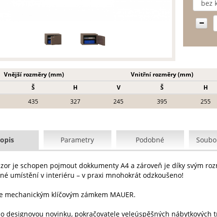
Vnější rozměry (mm)
Vnitřní rozměry (mm)
Š
H
V
Š
H
435
327
245
395
255
opis
Parametry
Podobné
Soubor
ezor je schopen pojmout dokkumenty A4 a zároveň je díky svým ro
é umístění v interiéru – v praxi mnohokrát odzkoušeno!
se mechanickým klíčovým zámkem MAUER.
 o designovou novinku, pokračovatele veleúspěšných nábytkových t