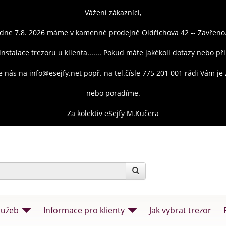
Vážení zákazníci,
dne 7.8. 2026 máme v kamenné prodejně Oldřichova 42 -- Zavřeno
instalace trezoru u klienta....... Pokud máte jakékoli dotazy nebo př
e nás na info@esejfy.net popř. na tel.čísle 775 201 001 rádi Vám j
nebo poradíme.
Za kolektiv eSejfy M.Kučera
lužeb
Informace pro klienty
Jak vybrat trezor