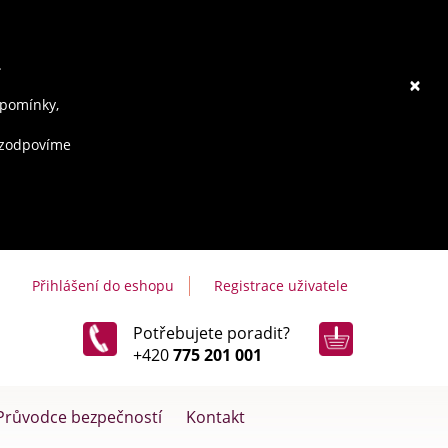
.
×
ipomínky,
e zodpovíme
Přihlášení do eshopu
Registrace uživatele
Potřebujete poradit?
+420
775 201 001
Průvodce bezpečností
Kontakt