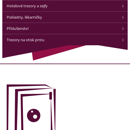
Hotelové trezory a sejfy
Pokladny, lékarničky
Příslušenství
Trezory na otisk prstu