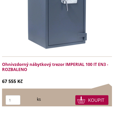
Ohnivzdorný nábytkový trezor IMPERIAL 100 IT EN3 -
ROZBALENO
67 555 Kč
ks