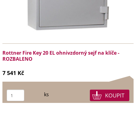
Rottner Fire Key 20 EL ohnivzdorný sejf na klíče -
ROZBALENO
7 541 Kč
ks