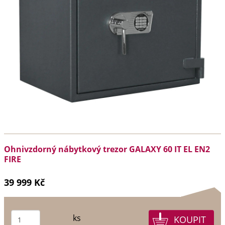
Ohnivzdorný nábytkový trezor GALAXY 60 IT EL EN2
FIRE
39 999 Kč
ks