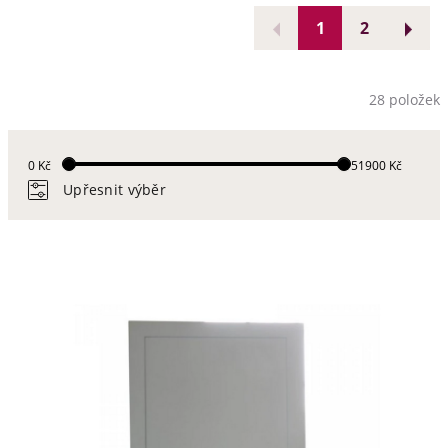
1
2
28 položek
0 Kč
151900 Kč
Upřesnit výběr