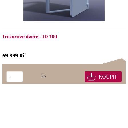
Trezorové dveře - TD 100
69 399 Kč
ks