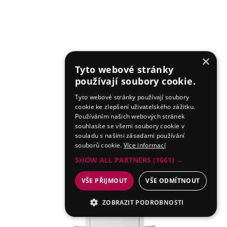
×
Tyto webové stránky
používají soubory cookie.
Tyto webové stránky používají soubory
cookie ke zlepšení uživatelského zážitku.
Používáním našich webových stránek
souhlasíte se všemi soubory cookie v
souladu s našimi zásadami používání
souborů cookie.
Více informací
SHOW ALL PARTNERS
(1661) →
VŠE PŘIJMOUT
VŠE ODMÍTNOUT
ZOBRAZIT PODROBNOSTI
NEZBYTNÉ