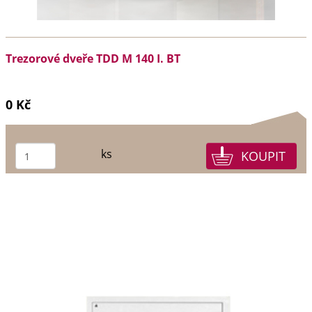
Trezorové dveře TDD M 140 I. BT
0 Kč
ks