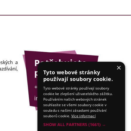
Potřebujete
eských a
×
zdívání,
poradit?
Tyto webové stránky
používají soubory cookie.
+420 775 201 001
Tyto webové stránky používají soubory
cookie ke zlepšení uživatelského zážitku.
info@esejfy.net
Používáním našich webových stránek
souhlasíte se všemi soubory cookie v
souladu s našimi zásadami používání
souborů cookie.
Více informací
SHOW ALL PARTNERS
(1661) →