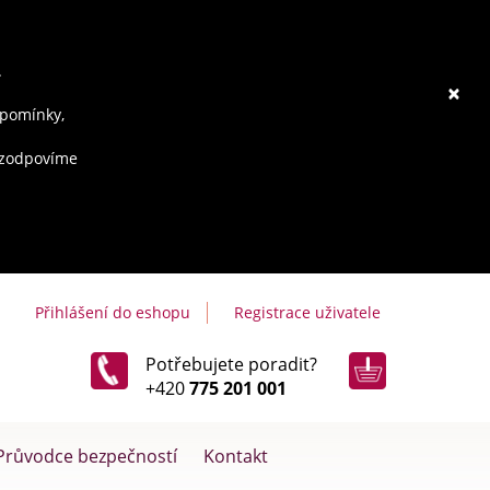
.
×
ipomínky,
e zodpovíme
Přihlášení do eshopu
Registrace uživatele
Potřebujete poradit?
+420
775 201 001
Průvodce bezpečností
Kontakt