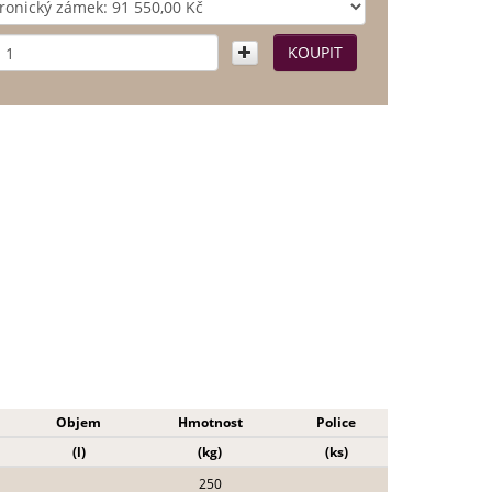
Objem
Hmotnost
Police
(l)
(kg)
(ks)
250