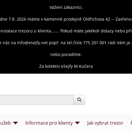
Vážení zákazníci,
dne 7.8. 2026 máme v kamenné prodejně Oldřichova 42 -- Zavřeno
instalace trezoru u klienta....... Pokud máte jakékoli dotazy nebo př
e nás na info@esejfy.net popř. na tel.čísle 775 201 001 rádi Vám j
nebo poradíme.
Za kolektiv eSejfy M.Kučera
lužeb
Informace pro klienty
Jak vybrat trezor