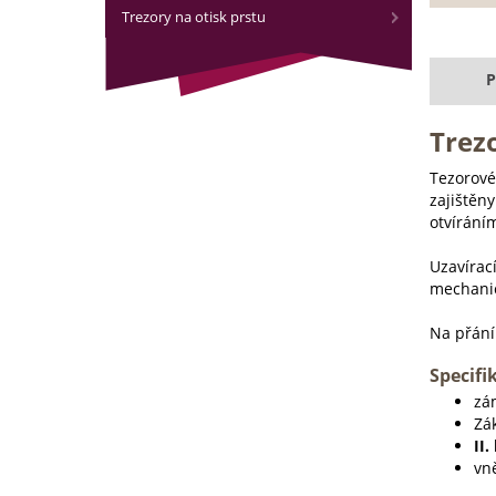
Trezory na otisk prstu
P
Trezo
Tezorové
zajištěny
otvírání
Uzavírac
mechanic
Na přání
Specifi
zám
Zá
II.
vn