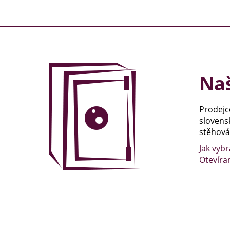
Naš
Prodejc
slovens
stěhován
Jak vybr
Otevíra