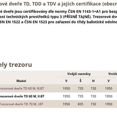
ové dveře TD, TDD a TDV a jejich certifikace (obecn
é dveře jsou certifikovány dle normy ČSN EN 1143-1+A1 pro bezpeč
ost technických prostředků typu 3 (PŘÍSNĚ TAJNÉ). Trezorové dve
N EN 1522 a ČSN EN 1523 pro zařazení do třídy balistické odolno
ly trezoru
Vnější rozměry
Vnitř
Model
V
Š
H
V
rezorové dveře TD 60 M, III.BT
1950
735
150
1950
rezorové dveře TD 60 M, II.BT
1950
735
150
1950
Trezorové dveře TD 70 M, I.BT
1950
835
150
1950