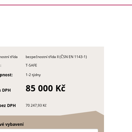
ostní třída
bezpečnostní třída II (ČSN EN 1143-1)
:
T-SAFE
pnost:
1-2 týdny
85 000 Kč
s DPH
bez DPH
70 247,93 Kč
é vybavení