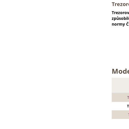
Trezor
Trezorov
způsobil
normy ČS
Mode
T
T