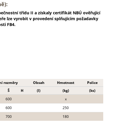
ě):
nostní třídu II a získaly certifikát NBÚ ověřující
ře lze vyrobit v provedení splňujícím požadavky
sti FB4.
ní rozměry
Obsah
Hmotnost
Police
Š
H
(l)
(kg)
(ks)
600
x
600
250
700
180