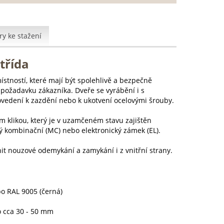
y ke stažení
třída
stností, které mají být spolehlivě a bezpečně
e požadavku zákazníka. Dveře se vyrábění i s
ovedení k zazdění nebo k ukotvení ocelovými šrouby.
klikou, který je v uzamčeném stavu zajištěn
 kombinační (MC) nebo elektronický zámek (EL).
it nouzové odemykání a zamykání i z vnitřní strany.
bo RAL 9005 (černá)
o cca 30 - 50 mm