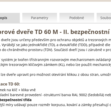
opis
Parametry
Podobné
Soubor
rové dveře TD 60 M - II. bezpečnostní 
 dveře jsou určeny především pro ochranu objektů a trezorových mí
. Vyrábějí se jako jednokřídlé (TD), a dvoukřídlé (TDD), případně dl
m do chráněného prostoru (TDV). Součástí dveří jsou i zárubně v pr
í systém je tvořen třístranným rozvorovým mechanismem ovládaným 
kým trezorovým klíčovým zámkem (KL), nebo lze použít mechanický
 lze dveře upravit pro možnost otevírání klikou z obou stran, umožn
kace TD 60:
ek na klíč + klika vně
kladní barevné provedení -strukturní barva RAL 9002 (šedobílá) ne
 bezpečnostní třída
ější míry udávají pouze rozměr korpusu, kování a zámky přesahují 