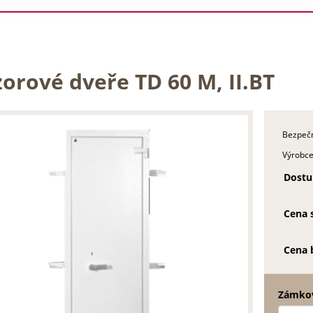
orové dveře TD 60 M, II.BT
Bezpečn
Výrobce
Dostu
Cena 
Cena 
Zámkov