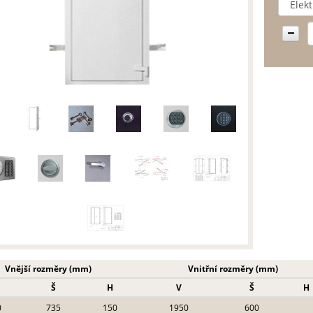
Vnější rozměry (mm)
Vnitřní rozměry (mm)
Š
H
V
Š
H
0
735
150
1950
600