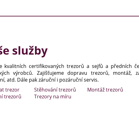
e služby
e kvalitních certifikovaných trezorů a sejfů a předních č
kých výrobců. Zajišťujeme dopravu trezorů, montáž, za
í, atd. Dále pak záruční i pozáruční servis.
at trezor
Stěhování trezorů
Montáž trezorů
ní trezorů
Trezory na míru