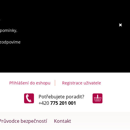
.
×
ipomínky,
e zodpovíme
Přihlášení do eshopu
Registrace uživatele
Potřebujete poradit?
+420
775 201 001
Průvodce bezpečností
Kontakt