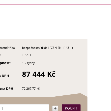
ostní třída
bezpečnostní třída I (ČSN EN 1143-1)
:
T-SAFE
pnost:
1-2 týdny
87 444 Kč
s DPH
bez DPH
72 267,77 Kč