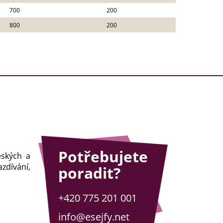
700
200
800
200
Potřebujete
eských a
zdívání,
poradit?
+420 775 201 001
info@esejfy.net