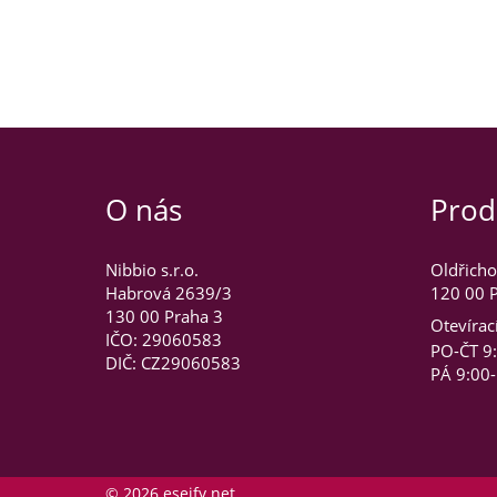
O nás
Prod
Nibbio s.r.o.
Oldřicho
Habrová 2639/3
120 00 P
130 00 Praha 3
Otevírac
IČO: 29060583
PO-ČT 9
DIČ: CZ29060583
PÁ 9:00
© 2026 esejfy.net