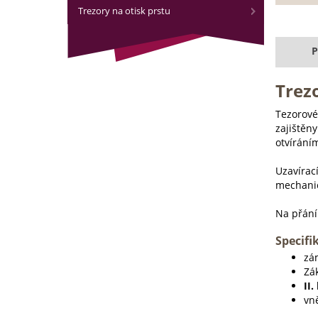
Trezory na otisk prstu
P
Trezo
Tezorové
zajištěny
otvírání
Uzavírac
mechanic
Na přání
Specifi
zám
Zá
II.
vn