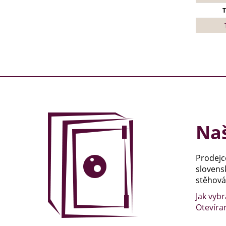
T
Naš
Prodejc
slovens
stěhován
Jak vybr
Otevíra