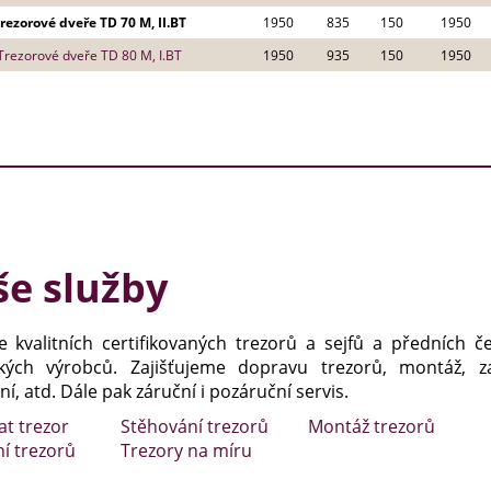
rezorové dveře TD 70 M, II.BT
1950
835
150
1950
Trezorové dveře TD 80 M, I.BT
1950
935
150
1950
e služby
e kvalitních certifikovaných trezorů a sejfů a předních č
kých výrobců. Zajišťujeme dopravu trezorů, montáž, za
í, atd. Dále pak záruční i pozáruční servis.
at trezor
Stěhování trezorů
Montáž trezorů
ní trezorů
Trezory na míru