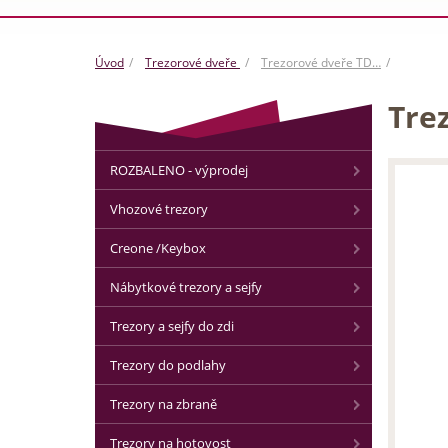
Úvod
Trezorové dveře
Trezorové dveře TD…
Trez
ROZBALENO - výprodej
Vhozové trezory
Creone /Keybox
Nábytkové trezory a sejfy
Trezory a sejfy do zdi
Trezory do podlahy
Trezory na zbraně
Trezory na hotovost