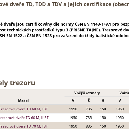
ové dveře TD, TDD a TDV a jejich certifikace (obec
é dveře jsou certifikovány dle normy ČSN EN 1143-1+A1 pro bezpeč
ost technických prostředků typu 3 (PŘÍSNĚ TAJNÉ). Trezorové dve
N EN 1522 a ČSN EN 1523 pro zařazení do třídy balistické odolno
ly trezoru
Vnější rozměry
Vnitř
Model
V
Š
H
V
Trezorové dveře TD 60 M, I.BT
1950
735
150
1950
rezorové dveře TD 60 M, III.BT
1950
735
150
1950
Trezorové dveře TD 70 M, I.BT
1950
835
150
1950