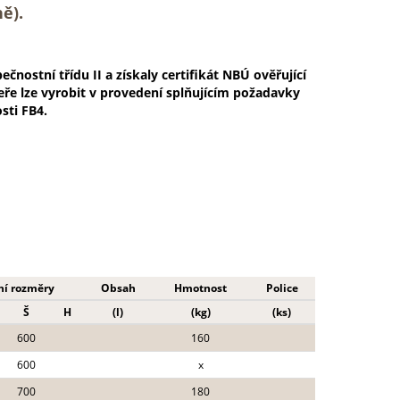
ně)
.
nostní třídu II a získaly certifikát NBÚ ověřující
ře lze vyrobit v provedení splňujícím požadavky
sti FB4.
ní rozměry
Obsah
Hmotnost
Police
Š
H
(l)
(kg)
(ks)
600
160
600
x
700
180