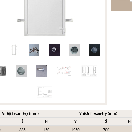
Vnější rozměry (mm)
Vnitřní rozměry (mm)
Š
H
V
Š
H
0
835
150
1950
700