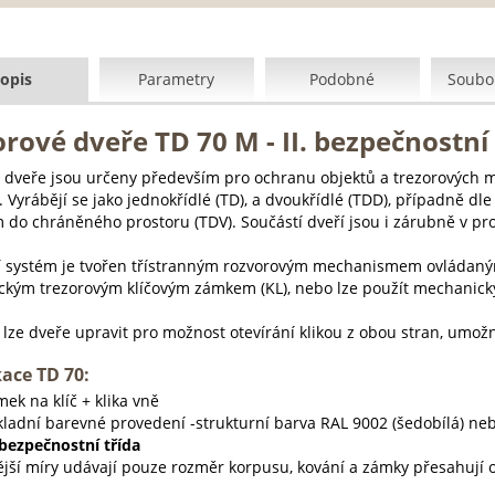
opis
Parametry
Podobné
Soubor
rové dveře TD 70 M - II. bezpečnostní 
 dveře jsou určeny především pro ochranu objektů a trezorových mí
. Vyrábějí se jako jednokřídlé (TD), a dvoukřídlé (TDD), případně dl
m do chráněného prostoru (TDV). Součástí dveří jsou i zárubně v pr
í systém je tvořen třístranným rozvorovým mechanismem ovládaným 
kým trezorovým klíčovým zámkem (KL), nebo lze použít mechanický
 lze dveře upravit pro možnost otevírání klikou z obou stran, umožn
kace TD 70:
ek na klíč + klika vně
kladní barevné provedení -strukturní barva RAL 9002 (šedobílá) ne
 bezpečnostní třída
ější míry udávají pouze rozměr korpusu, kování a zámky přesahují 