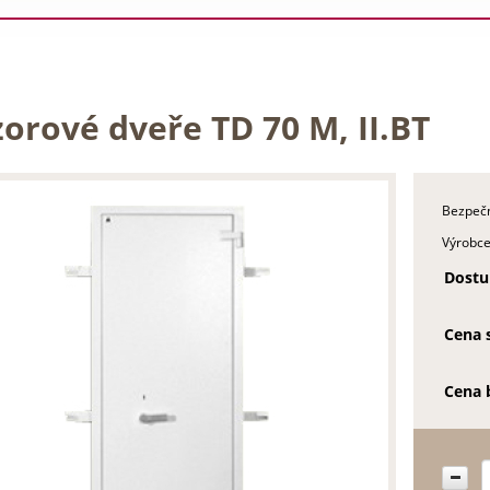
orové dveře TD 70 M, II.BT
Bezpečn
Výrobce
Dostu
Cena 
Cena 