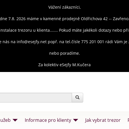
Vážení zákazníci,
dne 7.8. 2026 máme v kamenné prodejně Oldřichova 42 -- Zavřeno
instalace trezoru u klienta....... Pokud máte jakékoli dotazy nebo př
e nás na info@esejfy.net popř. na tel.čísle 775 201 001 rádi Vám j
nebo poradíme.
Za kolektiv eSejfy M.Kučera
lužeb
Informace pro klienty
Jak vybrat trezor