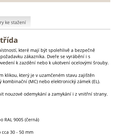
y ke stažení
třída
stností, které mají být spolehlivě a bezpečně
e požadavku zákazníka. Dveře se vyrábění i s
ovedení k zazdění nebo k ukotvení ocelovými šrouby.
klikou, který je v uzamčeném stavu zajištěn
 kombinační (MC) nebo elektronický zámek (EL).
it nouzové odemykání a zamykání i z vnitřní strany.
bo RAL 9005 (černá)
o cca 30 - 50 mm