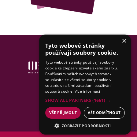
×
Tyto webové stránky
používají soubory cookie.
Tyto webové stránky používají soubory
Tvorba www stránek
cookie ke zlepšení uživatelského zážitku.
& SEO by MEDIA ENERGY
Používáním našich webových stránek
souhlasíte se všemi soubory cookie v
Mapa stránek
souladu s našimi zásadami používání
souborů cookie.
Více informací
SHOW ALL PARTNERS
(1661) →
VŠE PŘIJMOUT
VŠE ODMÍTNOUT
ZOBRAZIT PODROBNOSTI