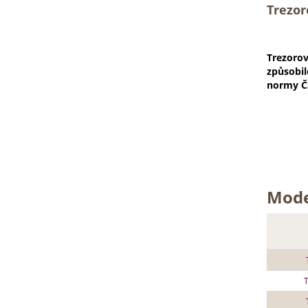
Trezor
Trezorov
způsobil
normy ČS
Mode
T