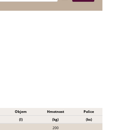
Objem
Hmotnost
Police
(l)
(kg)
(ks)
200