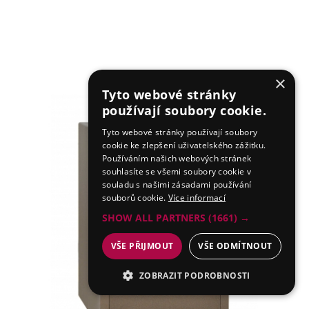
×
Tyto webové stránky
používají soubory cookie.
Tyto webové stránky používají soubory
cookie ke zlepšení uživatelského zážitku.
Používáním našich webových stránek
souhlasíte se všemi soubory cookie v
souladu s našimi zásadami používání
souborů cookie.
Více informací
SHOW ALL PARTNERS
(1661) →
VŠE PŘIJMOUT
VŠE ODMÍTNOUT
ZOBRAZIT PODROBNOSTI
NEZBYTNÉ