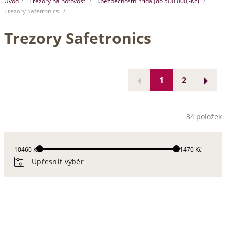
Úvod
Trezory na hotovost
I.bezpečnostní třída (do 500 000,-Kč)
Trezory Safetronics
Trezory Safetronics
1
2
34 položek
10460 Kč
51470 Kč
Upřesnit výběr