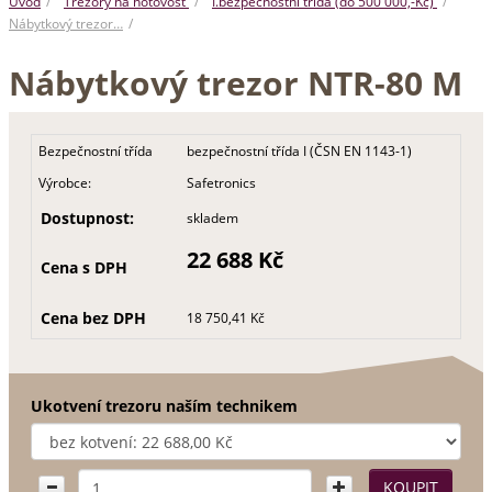
Úvod
Trezory na hotovost
I.bezpečnostní třída (do 500 000,-Kč)
Nábytkový trezor…
Nábytkový trezor NTR-80 M
Bezpečnostní třída
bezpečnostní třída I (ČSN EN 1143-1)
Výrobce:
Safetronics
Dostupnost:
skladem
22 688 Kč
Cena s DPH
Cena bez DPH
18 750,41 Kč
Ukotvení trezoru naším technikem