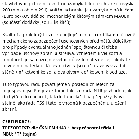
stavitelnými policemi a vnitřní uzamykatelnou schránkou (výška
200 mm a objem 29 l). Vnitřní schránka je uzamykatelná klíčem
(Eurolock).Ovládá se mechanickým klíčovým zámkem MAUER
(součástí dodávky jsou 2 ks klíčů).
Kvalitní a praktický trezor za nejlepší cenu s certifikátem úrovně
mechanického zabezpečení uschovaných předmětů, důležitým
pro případy eventuálního jednání spojišťovnou či třeba
vpřípadě úschovy zbraní a střeliva. Vzhledem k velikosti a
hmotnosti je samozřejmě velmi důležité náležitě sejf ukotvit k
pevnému materiálu. Kotevní otvory jsou připraveny v zadní
stěně k přikotvení ke zdi a dva otvory k přikotvení k podlaze.
Tuto typovou řadu považujeme v posledních letech za
nejúspěšnější. Přispívá k tomu fakt, že řada NTR je vhodná jak
do bytů a domácností, tak do kanceláří i na přepážky. Navíc
stejně jako řada TSS i tato je vhodná k bezpečnému uložení
zbraní.
CERTIFIKACE:
TREZORTEST: dle ČSN EN 1143-1 bezpečnostní třída I
NBÚ: "T" (tajné)