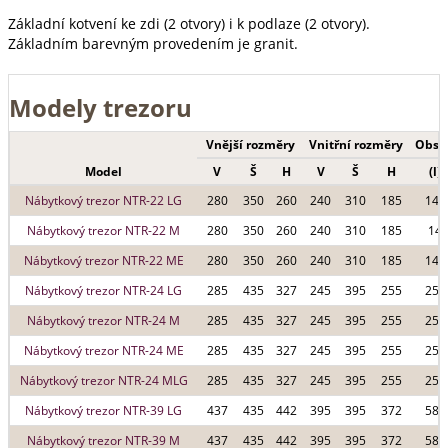
Základní kotvení ke zdi (2 otvory) i k podlaze (2 otvory).
Základním barevným provedením je granit.
Modely trezoru
Vnější rozměry
Vnitřní rozměry
Obsa
Model
V
Š
H
V
Š
H
(l)
Nábytkový trezor NTR-22 LG
280
350
260
240
310
185
14 l
Nábytkový trezor NTR-22 M
280
350
260
240
310
185
14
Nábytkový trezor NTR-22 ME
280
350
260
240
310
185
14 l
Nábytkový trezor NTR-24 LG
285
435
327
245
395
255
25 l
Nábytkový trezor NTR-24 M
285
435
327
245
395
255
25 l
Nábytkový trezor NTR-24 ME
285
435
327
245
395
255
25 l
Nábytkový trezor NTR-24 MLG
285
435
327
245
395
255
25 l
Nábytkový trezor NTR-39 LG
437
435
442
395
395
372
58 l
Nábytkový trezor NTR-39 M
437
435
442
395
395
372
58 l