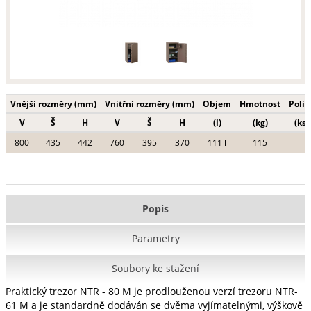
Vnější rozměry (mm)
Vnitřní rozměry (mm)
Objem
Hmotnost
Polic
V
Š
H
V
Š
H
(l)
(kg)
(ks)
800
435
442
760
395
370
111 l
115
Popis
Parametry
Soubory ke stažení
Praktický trezor NTR - 80 M je prodlouženou verzí trezoru NTR-
61 M a je standardně dodáván se dvěma vyjímatelnými, výškově