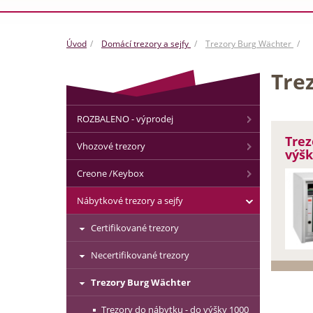
Úvod
Domácí trezory a sejfy
Trezory Burg Wächter
Tre
ROZBALENO - výprodej
Trez
Vhozové trezory
výš
Creone /Keybox
Nábytkové trezory a sejfy
Certifikované trezory
Necertifikované trezory
Trezory Burg Wächter
Trezory do nábytku - do výšky 1000