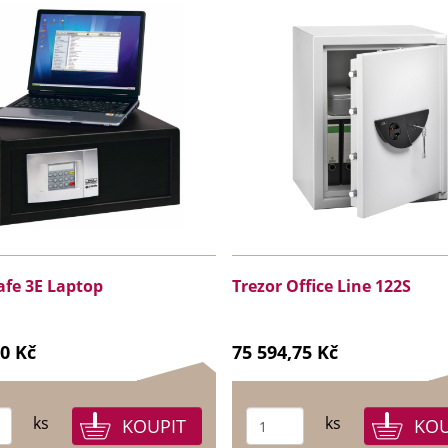
afe 3E Laptop
Trezor Office Line 122S
20 Kč
75 594,75 Kč
ks
ks