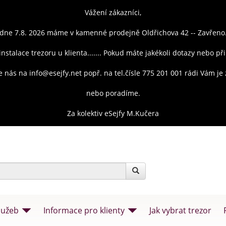
Vážení zákazníci,
dne 7.8. 2026 máme v kamenné prodejně Oldřichova 42 -- Zavřeno
instalace trezoru u klienta....... Pokud máte jakékoli dotazy nebo př
e nás na info@esejfy.net popř. na tel.čísle 775 201 001 rádi Vám j
nebo poradíme.
Za kolektiv eSejfy M.Kučera
lužeb
Informace pro klienty
Jak vybrat trezor