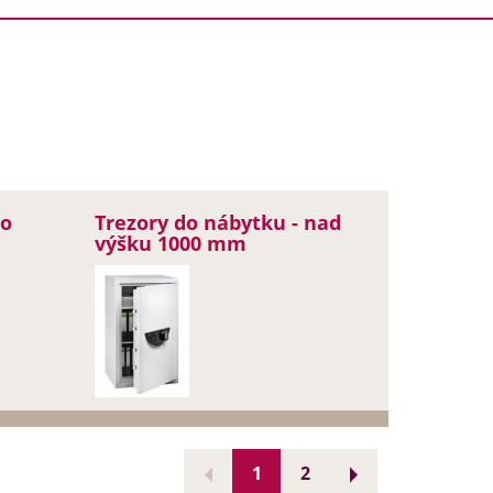
do
Trezory do nábytku - nad
výšku 1000 mm
1
2