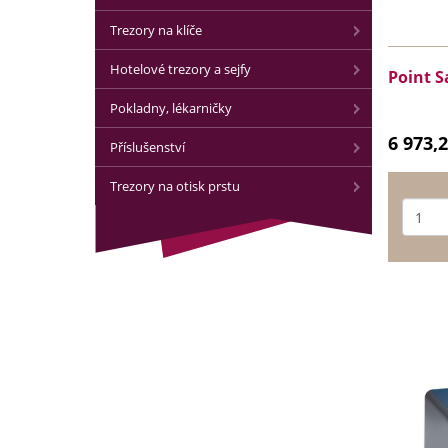
Trezory na klíče
Hotelové trezory a sejfy
Point Sa
Pokladny, lékarničky
6 973,
Příslušenství
Trezory na otisk prstu