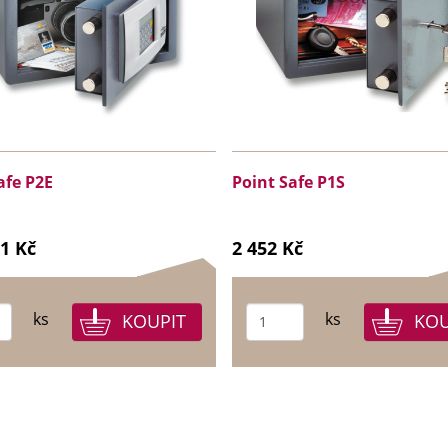
afe P2E
Point Safe P1S
61 Kč
2 452 Kč
ks
ks