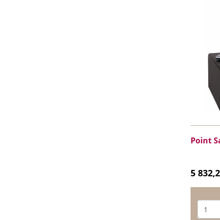
Point S
5 832,