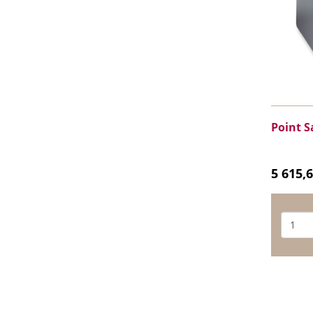
Point S
5 615,