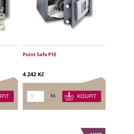
Point Safe P1E
4 242 Kč
ks