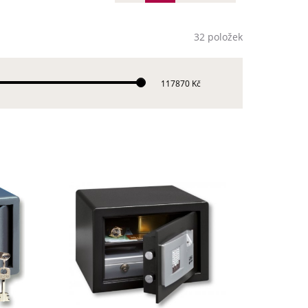
32 položek
117870 Kč