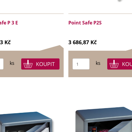
fe P 3 E
Point Safe P2S
23 Kč
3 686,87 Kč
ks
ks