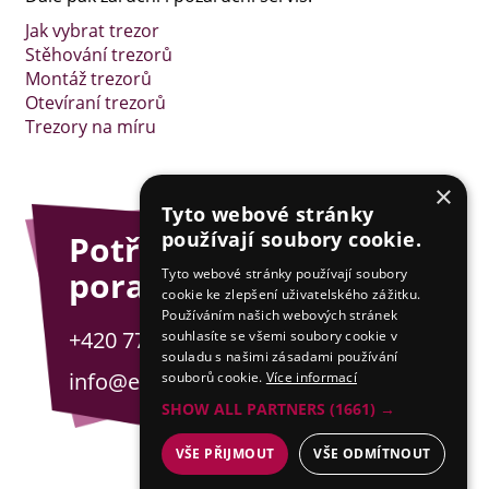
Jak vybrat trezor
Stěhování trezorů
Montáž trezorů
Otevíraní trezorů
Trezory na míru
×
Tyto webové stránky
používají soubory cookie.
Potřebujete
poradit?
Tyto webové stránky používají soubory
cookie ke zlepšení uživatelského zážitku.
Používáním našich webových stránek
+420 775 201 001
souhlasíte se všemi soubory cookie v
souladu s našimi zásadami používání
info@esejfy.net
souborů cookie.
Více informací
SHOW ALL PARTNERS
(1661) →
VŠE PŘIJMOUT
VŠE ODMÍTNOUT