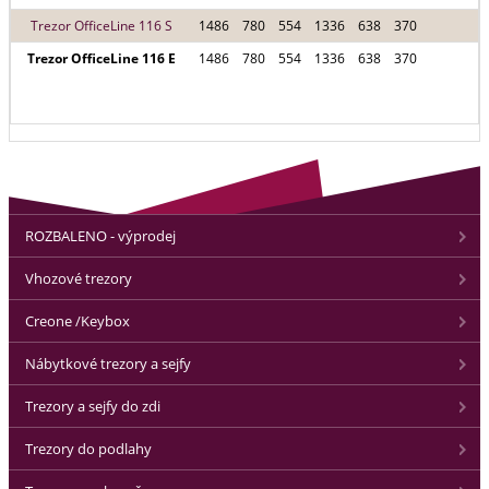
Trezor OfficeLine 116 S
1486
780
554
1336
638
370
Trezor OfficeLine 116 E
1486
780
554
1336
638
370
ROZBALENO - výprodej
Vhozové trezory
Creone /Keybox
Nábytkové trezory a sejfy
Trezory a sejfy do zdi
Trezory do podlahy