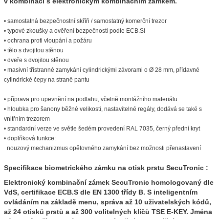
v kombinaci s elektronickým kombinačním zámkem.
• samostatná bezpečnostní skříň / samostatný
komerční trezor
• typové zkoušky a ověření bezpečnosti podle
ECB.S!
• ochrana proti vloupání a požáru
• tělo s dvojitou stěnou
• dveře s dvojitou stěnou
• masivní třístranné zamykání cylindrickými
závorami o Ø 28 mm, přídavné
cylindrické čepy
na straně pantu
• příprava pro upevnění na podlahu, včetně
montážního materiálu
• hloubka pro šanony běžné velikosti, nastavitelné
regály, dodává se také s
vnitřním trezorem
• standardní verze ve světle šedém provedení
RAL 7035, černý přední kryt
• doplňková funkce:
nouzový mechanizmus opětovného zamykání
bez možnosti přenastavení
Specifikace biometrického zámku na otisk prstu SecuTronic :
Elektronický kombinační zámek SecuTronic homologovaný dle
VdS, certifikace ECB.S dle EN 1300 třídy B. S inteligentním
ovládáním na základě menu, správa až 10 uživatelských kódů,
až 24 otisků prstů a až 300 volitelných klíčů TSE E-KEY. Jména