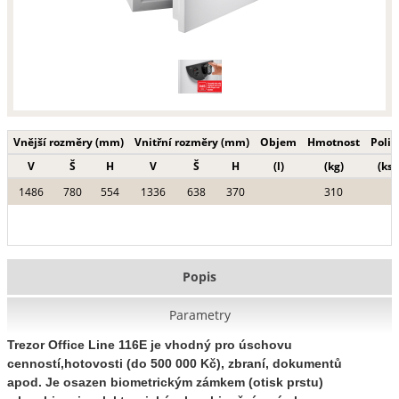
Vnější rozměry (mm)
Vnitřní rozměry (mm)
Objem
Hmotnost
Polic
V
Š
H
V
Š
H
(l)
(kg)
(ks)
1486
780
554
1336
638
370
310
Popis
Parametry
Trezor Office Line 116E
je vhodný pro úschovu
cenností,hotovosti
(do 500 000 Kč)
, zbraní, dokumentů
apod.
Je osazen biometrickým zámkem (otisk prstu)