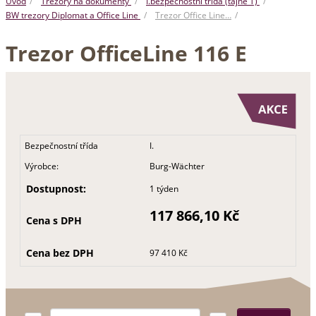
Úvod
Trezory na dokumenty
I.bezpečnostní třída (tajné T)
BW trezory Diplomat a Office Line
Trezor Office Line…
Trezor OfficeLine 116 E
Bezpečnostní třída
I.
Výrobce:
Burg-Wächter
Dostupnost:
1 týden
117 866,10 Kč
Cena s DPH
Cena bez DPH
97 410 Kč