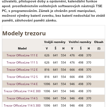
uživatelů, přístupové doby a oprávnění, kalendářní funkce
apod. prostřednictvím volitelných softwarových nástrojů TSE
PC, s programováním. Zámek je chráněn proti manipulaci,
možnost výměny baterií zvenku, bez baterií nedochází ke ztrátě
paměti, zálohování paměti zámku.
Modely trezoru
Vnější rozměry
Vnitřní rozměry
Obsah
Model
V
Š
H
V
Š
H
(l)
Trezor OfficeLine 111 E
626
641
554
476
498
370
Trezor OfficeLine 111 S
626
641
554
476
498
370
Trezor OfficeLine 112 E
816
641
554
666
498
370
Trezor OfficeLine 112 S
816
641
554
666
498
370
Trezor OfficeLine 114 E
1096
641
554
946
498
370
Trezor OfficeLine 114 E 300
1096
641
554
946
498
370
Trezor OfficeLine 114 S
1096
641
554
946
498
370
Trezor OfficeLine 114 S 300
1096
641
554
946
498
370