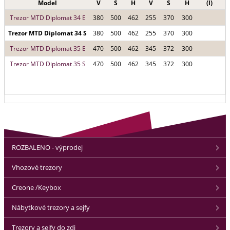
Model
V
Š
H
V
Š
H
(l)
Trezor MTD Diplomat 34 E
380
500
462
255
370
300
Trezor MTD Diplomat 34 S
380
500
462
255
370
300
Trezor MTD Diplomat 35 E
470
500
462
345
372
300
Trezor MTD Diplomat 35 S
470
500
462
345
372
300
ROZBALENO - výprodej
Vhozové trezory
Creone /Keybox
Nábytkové trezory a sejfy
Trezory a sejfy do zdi