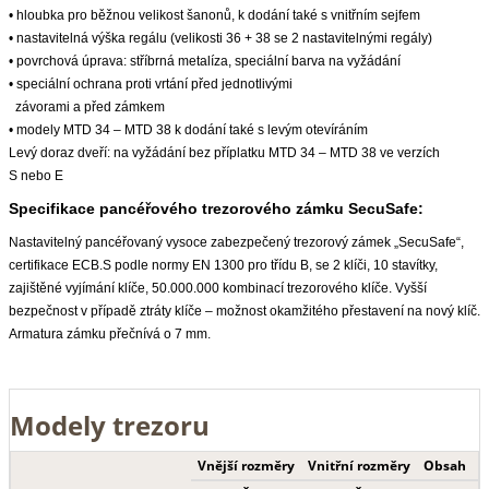
• hloubka pro běžnou velikost šanonů, k dodání
také s vnitřním sejfem
• nastavitelná výška regálu (velikosti 36 + 38 se
2 nastavitelnými regály)
• povrchová úprava: stříbrná metalíza, speciální
barva na vyžádání
• speciální ochrana proti vrtání před jednotlivými
závorami a před zámkem
• modely MTD 34 – MTD 38 k dodání také s levým
oteví­ráním
Levý doraz dveří:
na vyžádání bez příplatku MTD 34 – MTD 38 ve
verzích
S nebo E
Specifikace pancéřového trezorového zámku SecuSafe:
Nastavitelný pancéřovaný vysoce zabezpečený trezorový zámek „SecuSafe“,
certifikace ECB.S podle normy EN 1300 pro třídu B, se 2 klíči, 10 stavítky,
zajištěné vyjímání klíče, 50.000.000 kombinací trezorového klíče. Vyšší
bezpečnost v případě ztráty klíče – možnost okamžitého přestavení na nový klíč.
Armatura zámku přečnívá o 7 mm.
Modely trezoru
Vnější rozměry
Vnitřní rozměry
Obsah
H