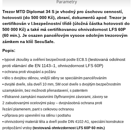
Parametry
Trezor MTD Diplomat 34 S
je vhodný pro úschovu cenností,
hotovosti
(do 500 000 Kč), zbraní, dokumentů apod
.
Trezor je
certifikován v I.bezpečnostní třídě (úložná částka hotovosti do
500 000 Kč) a také má certifikovanou ohnivzdornost LFS 60P
(60 min.).
Je osazen pancéřovým vysoce odolným trezorovým
zámkem na klíč SecuSafe.
Popis:
(testovaná odolnost
• typové zkoušky a ověření bezpečnosti podle ECB.S
proti vlámání dle EN 1143–1, ohnivzdornost LFS 60P)
• ochrana proti vloupání a požáru
• tělo s dvojitou stěnou, vnější stěny se speciálním
pan­céřováním
• dvojité dveře, síla dveří 10 mm, SM ocel dveře
s dvojitým bezpečnostním
uzamykáním,
bez možnosti přenastavení, s patentem
• třístranné zamykání masivními čtyřhrannými
zá­vorami, závory se
2 zabudovanými ocelovými
pásy – dvojnásobná ochrana proti
řezání
plamenem, pant s celkovou ochranou
• příprava pro upevnění na stěnu i podlahu
• ohnivzdorný materiál těla a dveří podle
DIN 4102-A1, speciální konstrukce
protipožární vrstvy
(testovaná ohnivzdornost LFS 60P 60 min.)