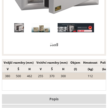
Vnější rozměry (mm)
Vnitřní rozměry (mm)
Objem
Hmotnost
Polic
V
Š
H
V
Š
H
(l)
(kg)
(ks)
380
500
462
255
370
300
112
Popis