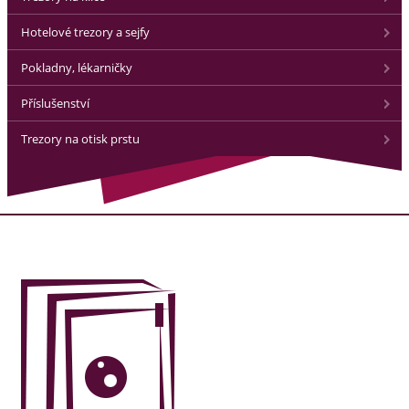
Hotelové trezory a sejfy
Pokladny, lékarničky
Příslušenství
Trezory na otisk prstu