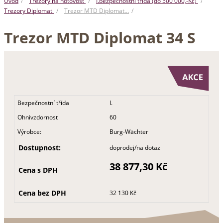
Úvod
Trezory na hotovost
I.bezpečnostní třída (do 500 000,-Kč)
Trezory Diplomat
Trezor MTD Diplomat…
Trezor MTD Diplomat 34 S
Bezpečnostní třída
I.
Ohnivzdornost
60
Výrobce:
Burg-Wächter
Dostupnost:
doprodej/na dotaz
38 877,30 Kč
Cena s DPH
Cena bez DPH
32 130 Kč