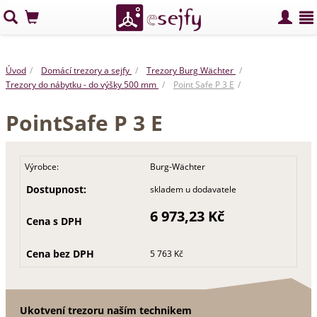
Úvod
Domácí trezory a sejfy
Trezory Burg Wächter
Trezory do nábytku - do výšky 500 mm
Point Safe P 3 E
PointSafe P 3 E
Výrobce:
Burg-Wächter
Dostupnost:
skladem u dodavatele
6 973,23 Kč
Cena s DPH
Cena bez DPH
5 763 Kč
Ukotvení trezoru naším technikem