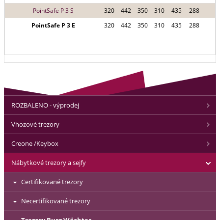
PointSafe P 3 S
320
442
350
310
435
288
PointSafe P 3 E
320
442
350
310
435
288
ROZBALENO - výprodej
Vhozové trezory
Creone /Keybox
Nábytkové trezory a sejfy
Certifikované trezory
Necertifikované trezory
Trezory Burg Wächter