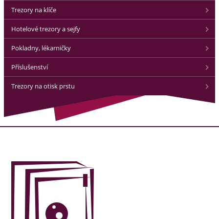
Trezory na klíče
Hotelové trezory a sejfy
Pokladny, lékarničky
Příslušenství
Trezory na otisk prstu