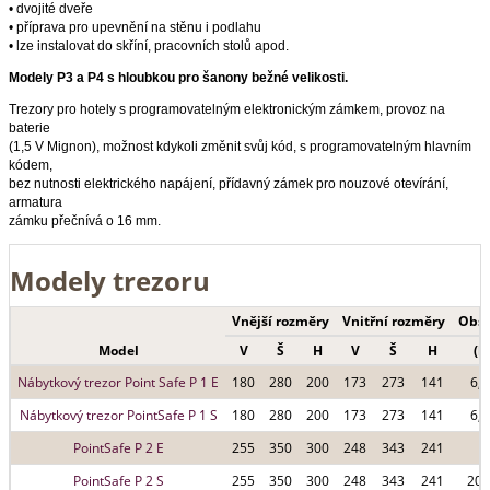
• dvojité dveře
• příprava pro upevnění na stěnu i podlahu
• lze instalovat do skříní, pracovních stolů apod.
Modely P3 a P4 s hloubkou pro šanony bežné velikosti.
Trezory pro hotely s programovatelným elektronickým zámkem, provoz na
baterie
(1,5 V Mignon), možnost kdykoli změnit svůj kód, s programovatelným hlavním
kódem,
bez nutnosti elektrického napájení, přídavný zámek pro nouzové otevírání,
armatura
zámku přečnívá o 16 mm.
Modely trezoru
Vnější rozměry
Vnitřní rozměry
Obs
Model
V
Š
H
V
Š
H
(l)
Nábytkový trezor Point Safe P 1 E
180
280
200
173
273
141
6,7
Nábytkový trezor PointSafe P 1 S
180
280
200
173
273
141
6,7
PointSafe P 2 E
255
350
300
248
343
241
PointSafe P 2 S
255
350
300
248
343
241
20,