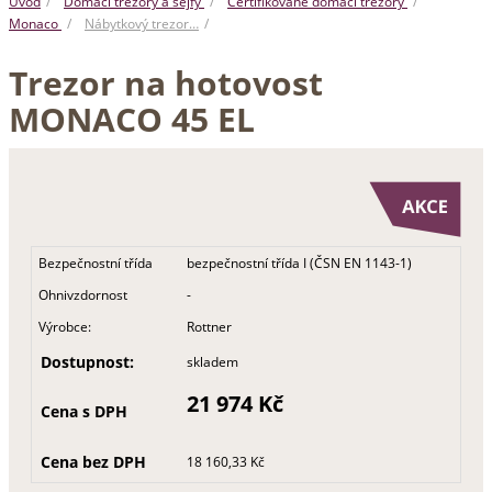
Úvod
Domácí trezory a sejfy
Certifikované domácí trezory
Monaco
Nábytkový trezor…
Trezor na hotovost
MONACO 45 EL
Bezpečnostní třída
bezpečnostní třída I (ČSN EN 1143-1)
Ohnivzdornost
-
Výrobce:
Rottner
Dostupnost:
skladem
21 974 Kč
Cena s DPH
Cena bez DPH
18 160,33 Kč