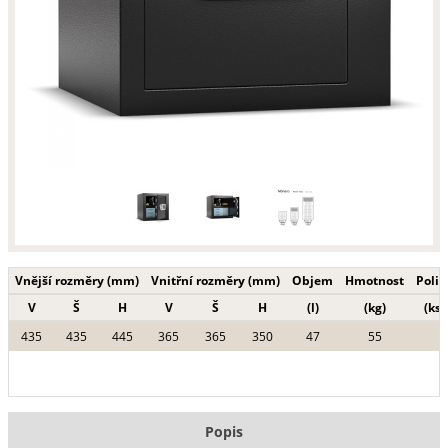
Vnější rozměry (mm)
Vnitřní rozměry (mm)
Objem
Hmotnost
Polic
V
Š
H
V
Š
H
(l)
(kg)
(ks)
435
435
445
365
365
350
47
55
Popis