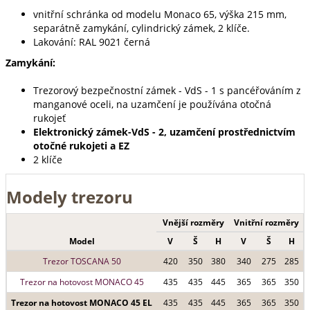
vnitřní schránka od modelu Monaco 65, výška 215 mm,
separátně zamykání, cylindrický zámek, 2 klíče.
Lakování: RAL 9021 černá
Zamykání:
Trezorový bezpečnostní zámek - VdS - 1 s pancéřováním z
manganové oceli, na uzamčení je používána otočná
rukojeť
Elektronický zámek-VdS - 2, uzamčení prostřednictvím
otočné rukojeti a EZ
2 klíče
Modely trezoru
Vnější rozměry
Vnitřní rozměry
Model
V
Š
H
V
Š
H
Trezor TOSCANA 50
420
350
380
340
275
285
Trezor na hotovost MONACO 45
435
435
445
365
365
350
Trezor na hotovost MONACO 45 EL
435
435
445
365
365
350