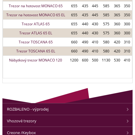
Trezor na hotovost MONACO 65
655
435
445
585
365
350
Trezor na hotovost MONACO 65 EL
655
435
445
585
365
350
Trezor ATLAS 65
655
440
430
575
360
300
Trezor ATLAS 65 EL
655
440
430
575
360
300
Trezor TOSCANA 65
660
490
410
580
420
310
Trezor TOSCANA 65 EL
660
490
410
580
420
310
Nábytkový trezor MONACO 120
1200
600
500
1130
530
410
ROZBALENO - výprodej
Vhozové trezory
Creone /Keybox