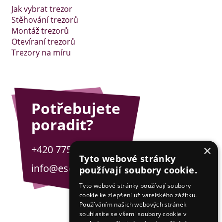
Jak vybrat trezor
Stěhování trezorů
Montáž trezorů
Otevíraní trezorů
Trezory na míru
Potřebujete
poradit?
+420 775 201 001
×
Tyto webové stránky
info@esejfy.net
používají soubory cookie.
Tyto webové stránky používají soubory
cookie ke zlepšení uživatelského zážitku.
Používáním našich webových stránek
souhlasíte se všemi soubory cookie v