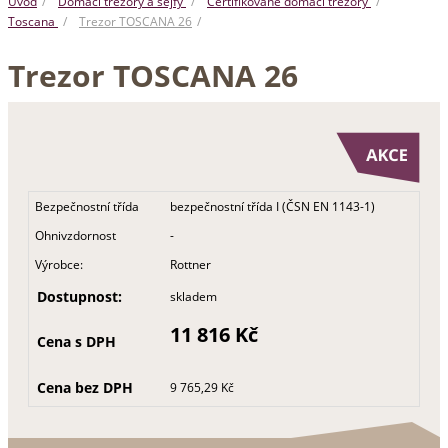
Úvod
Domácí trezory a sejfy
Certifikované domácí trezory
Toscana
Trezor TOSCANA 26
Trezor TOSCANA 26
Bezpečnostní třída
bezpečnostní třída I (ČSN EN 1143-1)
Ohnivzdornost
-
Výrobce:
Rottner
Dostupnost:
skladem
11 816 Kč
Cena s DPH
Cena bez DPH
9 765,29 Kč