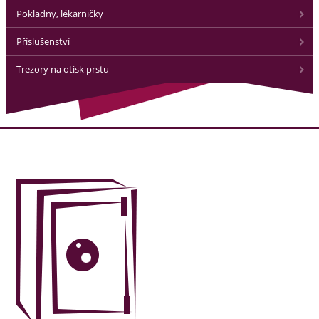
Pokladny, lékarničky
Příslušenství
Trezory na otisk prstu