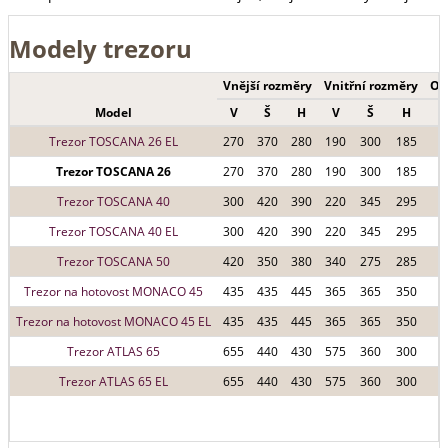
Modely trezoru
Vnější rozměry
Vnitřní rozměry
Ob
Model
V
Š
H
V
Š
H
(
Trezor TOSCANA 26 EL
270
370
280
190
300
185
Trezor TOSCANA 26
270
370
280
190
300
185
Trezor TOSCANA 40
300
420
390
220
345
295
Trezor TOSCANA 40 EL
300
420
390
220
345
295
Trezor TOSCANA 50
420
350
380
340
275
285
Trezor na hotovost MONACO 45
435
435
445
365
365
350
Trezor na hotovost MONACO 45 EL
435
435
445
365
365
350
Trezor ATLAS 65
655
440
430
575
360
300
Trezor ATLAS 65 EL
655
440
430
575
360
300