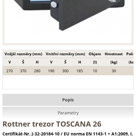
Vnější rozměry (mm)
Vnitřní rozměry (mm)
Objem
Hmotnost
Polic
V
Š
H
V
Š
H
(l)
(kg)
(ks)
270
370
280
190
300
185
10
30
Popis
Parametry
Rottner trezor TOSCANA 26
Certifikát-Nr. J-32-20184-10 / EU norma EN 1143-1 + A1:2009, I.