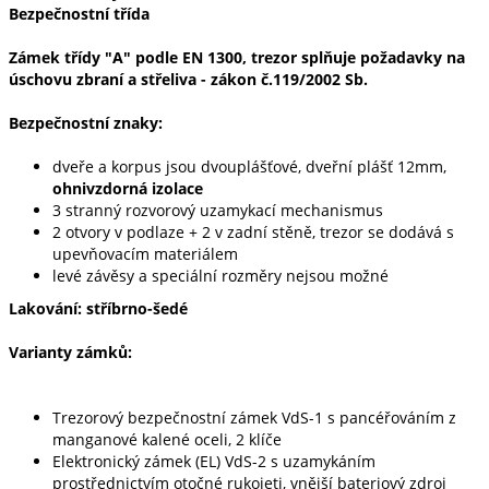
Bezpečnostní třída
Zámek třídy "A" podle EN 1300, trezor splňuje požadavky na
úschovu zbraní a střeliva - zákon č.119/2002 Sb.
Bezpečnostní znaky:
dveře a korpus jsou dvouplášťové, dveřní plášť 12mm,
ohnivzdorná izolace
3 stranný rozvorový uzamykací mechanismus
2 otvory v podlaze + 2 v zadní stěně, trezor se dodává s
upevňovacím materiálem
levé závěsy a speciální rozměry nejsou možné
Lakování: stříbrno-šedé
Varianty zámků:
Trezorový bezpečnostní zámek VdS-1 s pancéřováním z
manganové kalené oceli, 2 klíče
Elektronický zámek (EL) VdS-2 s uzamykáním
prostřednictvím otočné rukojeti, vnější bateriový zdroj