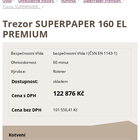
Úvod
Ohnivzdorné trezory
60minut
SuperPaper Premium
Trezor SUPERPAPER…
Trezor SUPERPAPER 160 EL
PREMIUM
Bezpečnostní třída
bezpečnostní třída I (ČSN EN 1143-1)
Ohnivzdornost
60 minut
Výrobce:
Rottner
Dostupnost:
skladem
122 876 Kč
Cena s DPH
Cena bez DPH
101 550,41 Kč
Kotvení