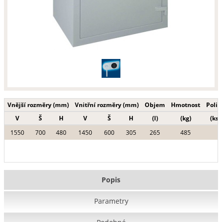
Vnější rozměry (mm)
Vnitřní rozměry (mm)
Objem
Hmotnost
Polic
V
Š
H
V
Š
H
(l)
(kg)
(ks)
1550
700
480
1450
600
305
265
485
Popis
Parametry