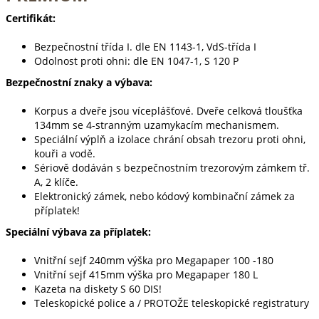
Certifikát:
Bezpečnostní třída I. dle EN 1143-1, VdS-třída I
Odolnost proti ohni: dle EN 1047-1, S 120 P
Bezpečnostní znaky a výbava:
Korpus a dveře jsou víceplášťové. Dveře celková tloušťka
134mm se 4-stranným uzamykacím mechanismem.
Speciální výplň a izolace chrání obsah trezoru proti ohni,
kouři a vodě.
Sériově dodáván s bezpečnostním trezorovým zámkem tř.
A, 2 klíče.
Elektronický zámek, nebo kódový kombinační zámek za
příplatek!
Speciální výbava za příplatek:
Vnitřní sejf 240mm výška pro Megapaper 100 -180
Vnitřní sejf 415mm výška pro Megapaper 180 L
Kazeta na diskety S 60 DIS!
Teleskopické police a / PROTOŽE teleskopické registratury