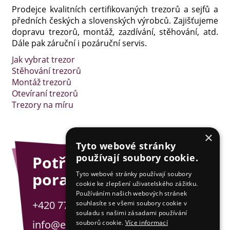
Prodejce kvalitních certifikovaných trezorů a sejfů a
předních českých a slovenských výrobců. Zajišťujeme
dopravu trezorů, montáž, zazdívání, stěhování, atd.
Dále pak záruční i pozáruční servis.
Jak vybrat trezor
Stěhování trezorů
Montáž trezorů
Otevíraní trezorů
Trezory na míru
×
Tyto webové stránky
používají soubory cookie.
Potřebujete
poradit?
Tyto webové stránky používají soubory
cookie ke zlepšení uživatelského zážitku.
Používáním našich webových stránek
+420 775 201 001
souhlasíte se všemi soubory cookie v
souladu s našimi zásadami používání
info@esejfy.net
souborů cookie.
Více informací