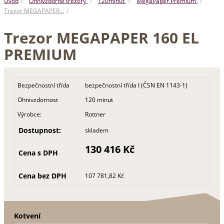
Úvod
Ohnivzdorné trezory
120minut
MegaPaper Premium
Trezor MEGAPAPER…
Trezor MEGAPAPER 160 EL
PREMIUM
Bezpečnostní třída
bezpečnostní třída I (ČSN EN 1143-1)
Ohnivzdornost
120 minut
Výrobce:
Rottner
Dostupnost:
skladem
130 416 Kč
Cena s DPH
Cena bez DPH
107 781,82 Kč
Kotvení