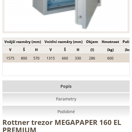
Vnější rozměry (mm)
Vnitřní rozměry (mm)
Objem
Hmotnost
Polic
V
Š
H
V
Š
H
(l)
(kg)
(ks)
1575
800
570
1315
660
330
286
600
Popis
Parametry
Podobné
Rottner trezor MEGAPAPER 160 EL
PREMIUM