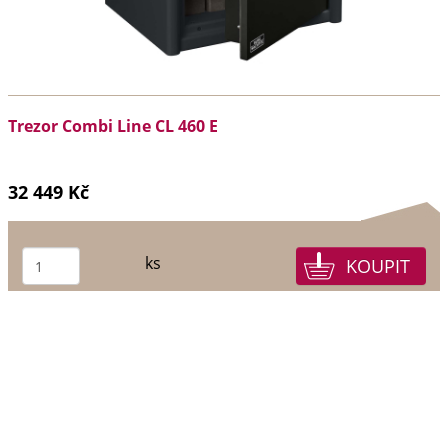
Trezor Combi Line CL 460 E
32 449 Kč
ks