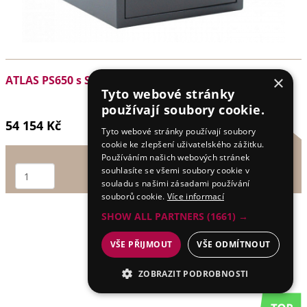
×
ATLAS PS650 s SOS klíčem
Tyto webové stránky
používají soubory cookie.
54 154 Kč
Tyto webové stránky používají soubory
cookie ke zlepšení uživatelského zážitku.
Používáním našich webových stránek
souhlasíte se všemi soubory cookie v
ks
souladu s našimi zásadami používání
souborů cookie.
Více informací
SHOW ALL PARTNERS
(1661) →
VŠE PŘIJMOUT
VŠE ODMÍTNOUT
ZOBRAZIT PODROBNOSTI
NEZBYTNÉ