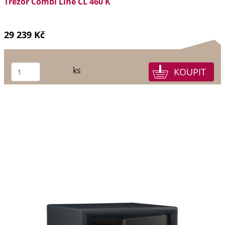
Trezor Combi Line CL 460 K
29 239 Kč
ks