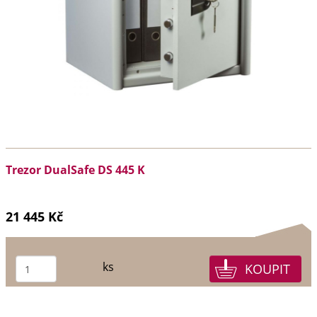
Trezor DualSafe DS 445 K
21 445 Kč
ks