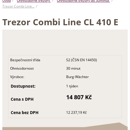
Úvod
Ohnivzdorné trezory
Ohnivzdorné trezory do 30minut
Trezor Combi Line…
Trezor Combi Line CL 410 E
Bezpečnostní třída
S2 (ČSN EN 14450)
Ohnivzdornost
30 minut
Výrobce:
Burg-Wächter
Dostupnost:
1 týden
14 807 Kč
Cena s DPH
Cena bez DPH
12 237,19 Kč