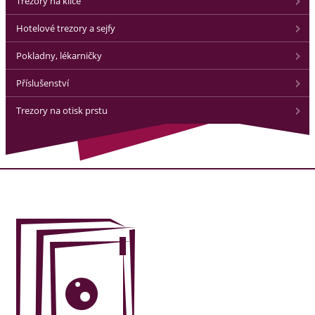
Trezory na klíče
Hotelové trezory a sejfy
Pokladny, lékarničky
Příslušenství
Trezory na otisk prstu