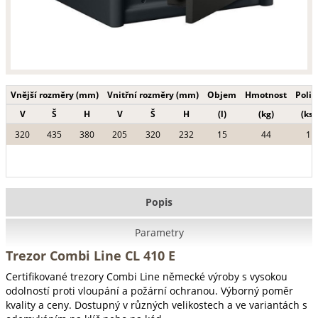
Vnější rozměry (mm)
Vnitřní rozměry (mm)
Objem
Hmotnost
Polic
V
Š
H
V
Š
H
(l)
(kg)
(ks)
320
435
380
205
320
232
15
44
1
Popis
Parametry
Trezor Combi Line CL 410 E
Certifikované trezory Combi Line německé výroby s vysokou
odolností proti vloupání a požární ochranou. Výborný poměr
kvality a ceny. Dostupný v různých velikostech a ve variantách s