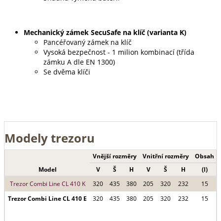
Mechanický zámek SecuSafe na klíč (varianta K)
Pancéřovaný zámek na klíč
Vysoká bezpečnost - 1 milion kombinací (třída
zámku A dle EN 1300)
Se dvěma klíči
Modely trezoru
Vnější rozměry
Vnitřní rozměry
Obsah
Model
V
Š
H
V
Š
H
(l)
Trezor Combi Line CL 410 K
320
435
380
205
320
232
15
Trezor Combi Line CL 410 E
320
435
380
205
320
232
15