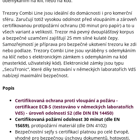
odemykáním na klíč nebo na kód.
Trezory Combi Line jsou ideální do domácnosti i pro komerční
sféru. Zaručují totiž vysokou odolnost před vloupáním a zároveň
certifikovanou protipožární ochranu (30 minut pro papír) a to u
všech variant a velikostí. Trezor má pevný dvouplášťový korpus
a bezpečné uzamčení zajišťují 25 mm silné kulaté čepy.
Samozřejmostí je příprava pro bezpečné ukotvení trezoru ke zdi
nebo podlaze. Trezory Combi Line jsou vyráběny s odemykáním
na klíč nebo s elektronickým zámkem s odemykáním na kód
(masterkód, uživatelský kód). Elektronické zámky jsou typu
„SecuTronic“, které díky testování v německých laboratořích VdS
nabízejí maximální bezpečnost.
Popis
Certifikovaná ochrana proti vloupání a požáru -
certifikace ECB-S (testováno v německých laboratořích
VdS) - úroveň odolnosti S2 (dle DIN EN 14450)
Certifikovaná požární odolnost 30 minut (dle
EN
15659)
, protipožární materiál (dle DIN 4102)
Bezpečnostní sejfy s certifikací platnou po celé Evropě,
vhodné pro bezpečnou úschovu dokumentů, hotovosti,