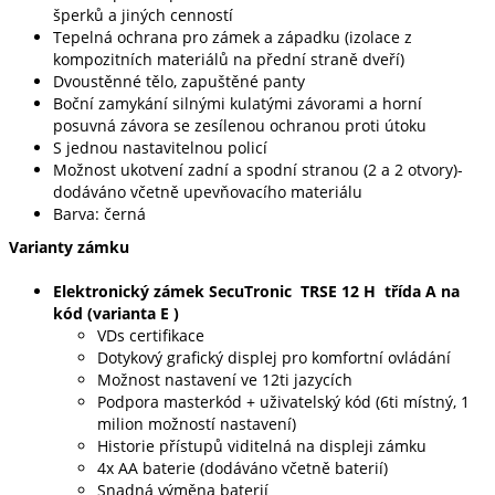
šperků a jiných cenností
Tepelná ochrana pro zámek a západku (izolace z
kompozitních materiálů na přední straně dveří)
Dvoustěnné tělo, zapuštěné panty
Boční zamykání silnými kulatými závorami a horní
posuvná závora se zesílenou ochranou proti útoku
S jednou nastavitelnou policí
Možnost ukotvení zadní a spodní stranou (2 a 2 otvory)-
dodáváno včetně upevňovacího materiálu
Barva: černá
Varianty zámku
Elektronický zámek SecuTronic TRSE 12 H třída A na
kód (varianta E )
VDs certifikace
Dotykový grafický displej pro komfortní ovládání
Možnost nastavení ve 12ti jazycích
Podpora masterkód + uživatelský kód (6ti místný, 1
milion možností nastavení)
Historie přístupů viditelná na displeji zámku
4x AA baterie (dodáváno včetně baterií)
Snadná výměna baterií