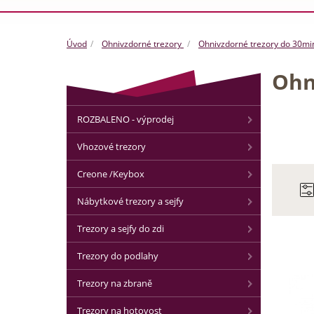
Úvod
Ohnivzdorné trezory
Ohnivzdorné trezory do 30mi
Ohn
ROZBALENO - výprodej
Vhozové trezory
Creone /Keybox
Nábytkové trezory a sejfy
Trezory a sejfy do zdi
Trezory do podlahy
Trezory na zbraně
Trezory na hotovost