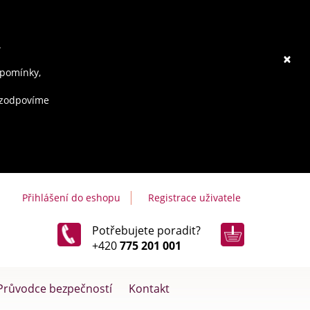
.
×
ipomínky,
e zodpovíme
Přihlášení do eshopu
Registrace uživatele
Potřebujete poradit?
+420
775 201 001
Průvodce bezpečností
Kontakt