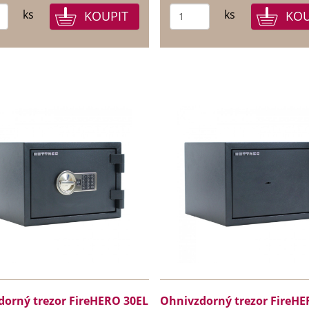
ks
ks
orný trezor FireHERO 30EL
Ohnivzdorný trezor FireHE