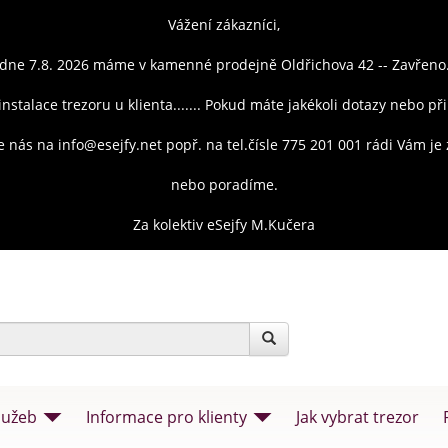
Vážení zákazníci,
dne 7.8. 2026 máme v kamenné prodejně Oldřichova 42 -- Zavřeno
instalace trezoru u klienta....... Pokud máte jakékoli dotazy nebo př
e nás na info@esejfy.net popř. na tel.čísle 775 201 001 rádi Vám j
nebo poradíme.
Za kolektiv eSejfy M.Kučera
lužeb
Informace pro klienty
Jak vybrat trezor