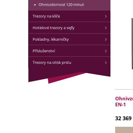
Ohnivzdornost 120 minut
Trezory na klíče
Hotelové trezory a sejfy
Pokladny, lékarničky
Příslušenství
Trezory na otisk prstu
Ohnivzd
EN-1
32 369