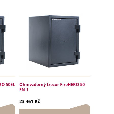
RO 50EL
Ohnivzdorný trezor FireHERO 50
EN-1
23 461 Kč