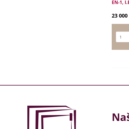
EN-1, I.
23 000
Naš