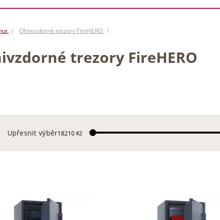
nut
Ohnivzdorné trezory FireHERO
ivzdorné trezory FireHERO
Upřesnit výběr
18210 Kč