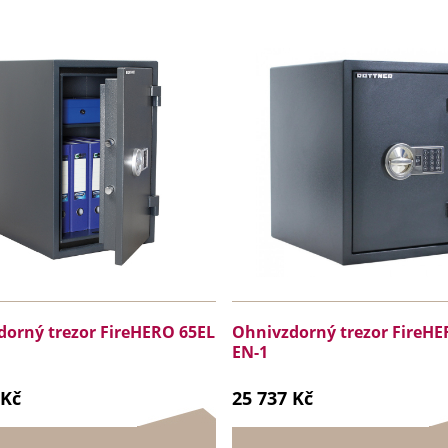
orný trezor FireHERO 65EL
Ohnivzdorný trezor FireHE
EN-1
 Kč
25 737 Kč