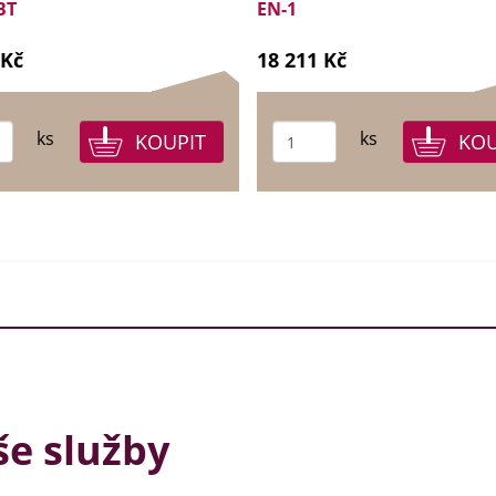
BT
EN-1
 Kč
18 211 Kč
ks
ks
e služby