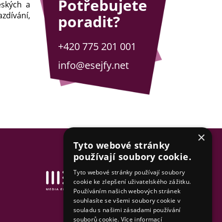
Potřebujete
eských a
zdívání,
poradit?
+420 775 201 001
info@esejfy.net
×
Tyto webové stránky
používají soubory cookie.
Tyto webové stránky používají soubory
Tvorba www stránek
cookie ke zlepšení uživatelského zážitku.
& SEO by MEDIA ENERGY
Používáním našich webových stránek
souhlasíte se všemi soubory cookie v
Mapa stránek
souladu s našimi zásadami používání
souborů cookie.
Více informací