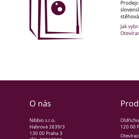
Prodejc
slovens
stěhován
Jak vybr
Otevíra
O nás
Prod
Nibbio s.r.o.
Oldřicho
Habrová 2639/3
120 00 P
130 00 Praha 3
Otevírac