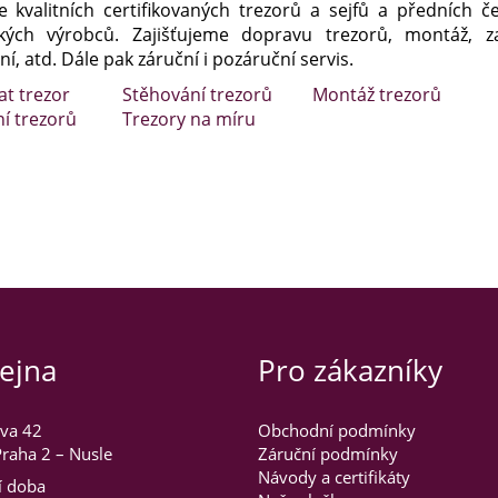
e kvalitních certifikovaných trezorů a sejfů a předních č
kých výrobců. Zajišťujeme dopravu trezorů, montáž, za
í, atd. Dále pak záruční i pozáruční servis.
at trezor
Stěhování trezorů
Montáž trezorů
ní trezorů
Trezory na míru
ejna
Pro zákazníky
va 42
Obchodní podmínky
raha 2 – Nusle
Záruční podmínky
Návody a certifikáty
í doba