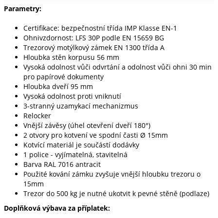
Parametry:
Certifikace: bezpečnostní třída IMP Klasse EN-1
Ohnivzdornost: LFS 30P podle EN 15659 BG
Trezorový motýlkový zámek EN 1300 třída A
Hloubka stěn korpusu 56 mm
Vysoká odolnost vůči odvrtání a odolnost vůči ohni 30 min
pro papírové dokumenty
Hloubka dveří 95 mm
Vysoká odolnost proti vniknutí
3-stranný uzamykací mechanizmus
Relocker
Vnější závěsy (úhel otevření dveří 180°)
2 otvory pro kotvení ve spodní časti Ø 15mm
Kotvící materiál je součástí dodávky
1 police - vyjímatelná, stavitelná
Barva RAL 7016 antracit
Použité kování zámku zvyšuje vnější hloubku trezoru o
15mm
Trezor do 500 kg je nutné ukotvit k pevné stěně (podlaze)
Doplňková výbava za příplatek: