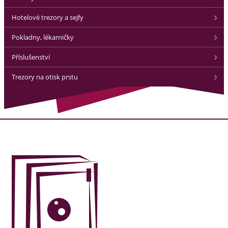
Hotelové trezory a sejfy
Pokladny, lékarničky
Příslušenství
Trezory na otisk prstu