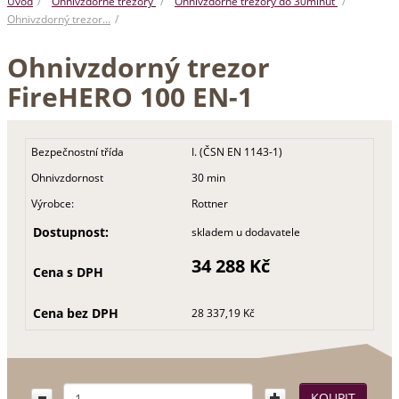
Úvod
Ohnivzdorné trezory
Ohnivzdorné trezory do 30minut
Ohnivzdorný trezor…
Ohnivzdorný trezor
FireHERO 100 EN-1
Bezpečnostní třída
I. (ČSN EN 1143-1)
Ohnivzdornost
30 min
Výrobce:
Rottner
Dostupnost:
skladem u dodavatele
34 288 Kč
Cena s DPH
Cena bez DPH
28 337,19 Kč