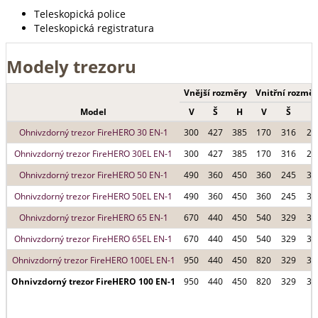
Teleskopická police
Teleskopická registratura
Modely trezoru
Vnější rozměry
Vnitřní rozměr
Model
V
Š
H
V
Š
H
Ohnivzdorný trezor FireHERO 30 EN-1
300
427
385
170
316
23
Ohnivzdorný trezor FireHERO 30EL EN-1
300
427
385
170
316
23
Ohnivzdorný trezor FireHERO 50 EN-1
490
360
450
360
245
30
Ohnivzdorný trezor FireHERO 50EL EN-1
490
360
450
360
245
30
Ohnivzdorný trezor FireHERO 65 EN-1
670
440
450
540
329
30
Ohnivzdorný trezor FireHERO 65EL EN-1
670
440
450
540
329
30
Ohnivzdorný trezor FireHERO 100EL EN-1
950
440
450
820
329
30
Ohnivzdorný trezor FireHERO 100 EN-1
950
440
450
820
329
30