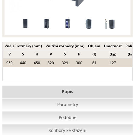
Vnější rozměry (mm)
Vnitřní rozměry (mm)
Objem
Hmotnost
Polic
V
Š
H
V
Š
H
(l)
(kg)
(ks)
950
440
450
820
329
300
81
127
Popis
Parametry
Podobné
Soubory ke stažení