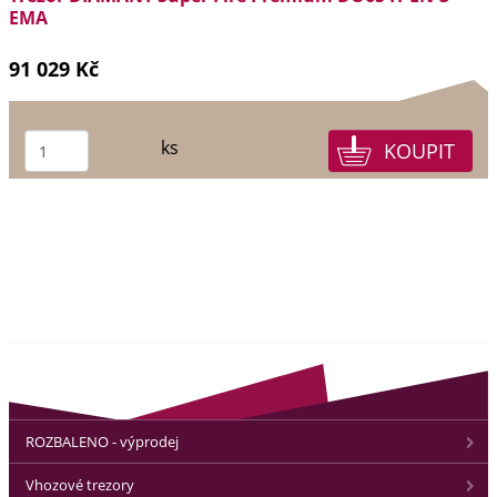
EMA
91 029 Kč
ks
ROZBALENO - výprodej
Vhozové trezory