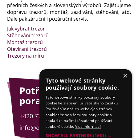
předních českých a slovenských výrobců. Zajišťujeme
dopravu trezorů, montáž, zazdívání, stěhování, atd.
Dále pak záruční i pozáruční servis.
Jak vybrat trezor
Stěhování trezorů
Montáž trezorů
Otevíraní trezorů
Trezory na míru
×
Tyto webové stránky
používají soubory cookie.
Potřebujete
poradit?
Tyto webové stránky používají soubory
cookie ke zlepšení uživatelského zážitku.
Používáním našich webových stránek
+420 775 201 001
souhlasíte se všemi soubory cookie v
souladu s našimi zásadami používání
info@esejfy.net
souborů cookie.
Více informací
SHOW ALL PARTNERS
(1661) →