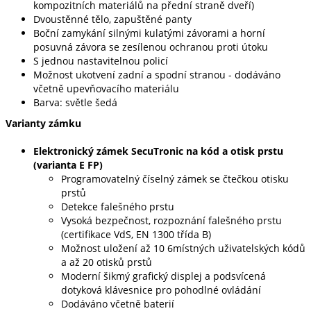
kompozitních materiálů na přední straně dveří)
Dvoustěnné tělo, zapuštěné panty
Boční zamykání silnými kulatými závorami a horní
posuvná závora se zesílenou ochranou proti útoku
S jednou nastavitelnou policí
Možnost ukotvení zadní a spodní stranou - dodáváno
včetně upevňovacího materiálu
Barva: světle šedá
Varianty zámku
Elektronický zámek SecuTronic na kód a otisk prstu
(varianta E FP)
Programovatelný číselný zámek se čtečkou otisku
prstů
Detekce falešného prstu
Vysoká bezpečnost, rozpoznání falešného prstu
(certifikace VdS, EN 1300 třída B)
Možnost uložení až 10 6místných uživatelských kódů
a až 20 otisků prstů
Moderní šikmý grafický displej a podsvícená
dotyková klávesnice pro pohodlné ovládání
Dodáváno včetně baterií