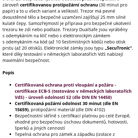
zároveň
certifikovanou protipožární ochranu
(30 minut pro
papír) a to u všech variant a velikostí. Trezor má pevné
dvoustěnné tělo a bezpečné uzamčení zajišťují 25 mm silné
kulaté čepy. Samozřejmostí je příprava pro bezpečné ukotvení
trezoru ke zdi nebo podlaze. Trezory DualSafe jsou vyráběny
s odemykáním na klíč nebo s elektronickým zámkem
s odemykáním na kód (až 10 šestimístných kódů) nebo otisk
prstu (až 20 otisků). Elektronické zámky jsou typu
„SecuTronic“
,
které díky testování v německých laboratořích VdS nabízejí
maximální bezpečnost.
Popis
Certifikovaná ochrana proti vloupání a požáru -
certifikace ECB-S (testováno v německých laboratořích
VdS) - úroveň odolnosti S2 (dle DIN EN 14450)
Certifikovaná požární odolnost 30 minut (dle
EN
15659)
, protipožární materiál (dle DIN 4102)
Bezpečnostní skříně s certifikací platnou po celé Evropě,
vhodné pro bezpečnou úschovu dokumentů, hotovosti,
šperků a jiných cenností
Tepelná ochrana pro zámek a západku (izolace z