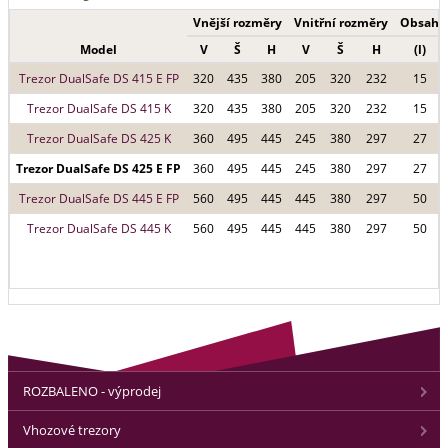
Vnější rozměry
Vnitřní rozměry
Obsah
Model
V
Š
H
V
Š
H
(l)
Trezor DualSafe DS 415 E FP
320
435
380
205
320
232
15
Trezor DualSafe DS 415 K
320
435
380
205
320
232
15
Trezor DualSafe DS 425 K
360
495
445
245
380
297
27
Trezor DualSafe DS 425 E FP
360
495
445
245
380
297
27
Trezor DualSafe DS 445 E FP
560
495
445
445
380
297
50
Trezor DualSafe DS 445 K
560
495
445
445
380
297
50
ROZBALENO - výprodej
Vhozové trezory