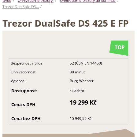
Úvod
Ohnivzdorné trezory
Ohnivzdorné trezory do 30minut
Trezor DualSafe DS…
Trezor DualSafe DS 425 E FP
Bezpečnostní třída
S2 (ČSN EN 14450)
Ohnivzdornost
30 minut
Výrobce:
Burg-Wächter
Dostupnost:
skladem
19 299 Kč
Cena s DPH
Cena bez DPH
15 949,59 Kč