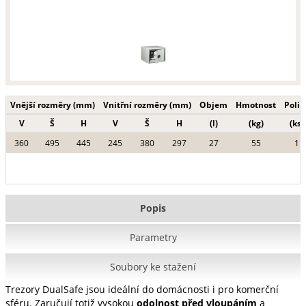
Vnější rozměry (mm)
Vnitřní rozměry (mm)
Objem
Hmotnost
Polic
V
Š
H
V
Š
H
(l)
(kg)
(ks)
360
495
445
245
380
297
27
55
1
Popis
Parametry
Soubory ke stažení
Trezory DualSafe jsou ideální do domácnosti i pro komerční
sféru. Zaručují totiž vysokou
odolnost před vloupáním
a