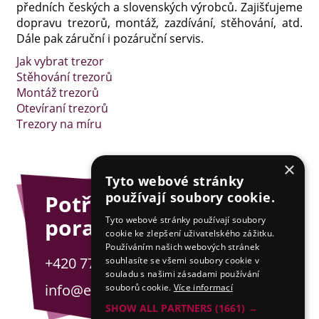
předních českých a slovenských výrobců. Zajišťujeme
dopravu trezorů, montáž, zazdívání, stěhování, atd.
Dále pak záruční i pozáruční servis.
Jak vybrat trezor
Stěhování trezorů
Montáž trezorů
Otevíraní trezorů
Trezory na míru
×
Tyto webové stránky
používají soubory cookie.
Potřebujete
poradit?
Tyto webové stránky používají soubory
cookie ke zlepšení uživatelského zážitku.
Používáním našich webových stránek
+420 775 201 001
souhlasíte se všemi soubory cookie v
souladu s našimi zásadami používání
info@esejfy.net
souborů cookie.
Více informací
SHOW ALL PARTNERS
(1661) →