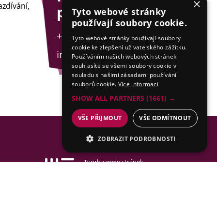
×
zdívání,
poradit?
Tyto webové stránky
používají soubory cookie.
+420 775 201 001
Tyto webové stránky používají soubory
cookie ke zlepšení uživatelského zážitku.
info@esejfy.net
Používáním našich webových stránek
souhlasíte se všemi soubory cookie v
souladu s našimi zásadami používání
souborů cookie.
Více informací
SHOW ALL PARTNERS
(1661) →
VŠE PŘIJMOUT
VŠE ODMÍTNOUT
ZOBRAZIT PODROBNOSTI
NEZBYTNÉ
Tvorba www stránek
& SEO by MEDIA ENERGY
ANALYTICKÉ
MARKETINGOVÉ
Mapa stránek
FUNKČNÍ