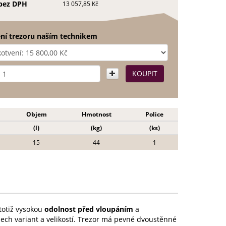
bez DPH
13 057,85 Kč
ní trezoru naším technikem
Objem
Hmotnost
Police
(l)
(kg)
(ks)
15
44
1
totiž vysokou
odolnost před vloupáním
a
šech variant a velikostí. Trezor má pevné dvoustěnné