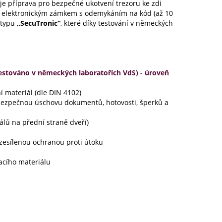
je příprava pro bezpečné ukotvení trezoru ke zdi
s elektronickým zámkem s odemykáním na kód (až 10
u typu
„SecuTronic“
, které díky testování v německých
(testováno v německých laboratořích VdS) - úroveň
ní materiál (dle DIN 4102)
o bezpečnou úschovu dokumentů, hotovosti, šperků a
lů na přední straně dveří)
zesílenou ochranou proti útoku
acího materiálu