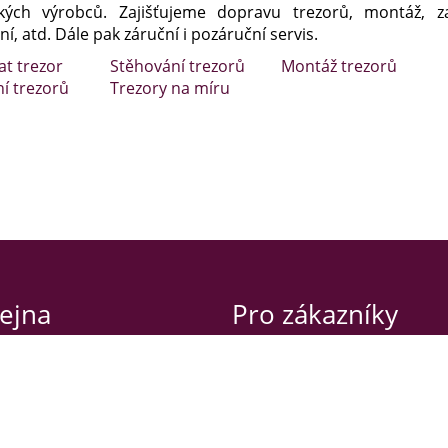
kých výrobců. Zajišťujeme dopravu trezorů, montáž, za
í, atd. Dále pak záruční i pozáruční servis.
at trezor
Stěhování trezorů
Montáž trezorů
ní trezorů
Trezory na míru
ejna
Pro zákazníky
va 42
Obchodní podmínky
raha 2 – Nusle
Záruční podmínky
Návody a certifikáty
í doba
Naše služby
:00-17:00