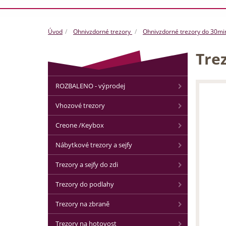
Úvod
Ohnivzdorné trezory
Ohnivzdorné trezory do 30mi
Tre
ROZBALENO - výprodej
Vhozové trezory
Creone /Keybox
Nábytkové trezory a sejfy
Trezory a sejfy do zdi
Trezory do podlahy
Trezory na zbraně
Trezory na hotovost