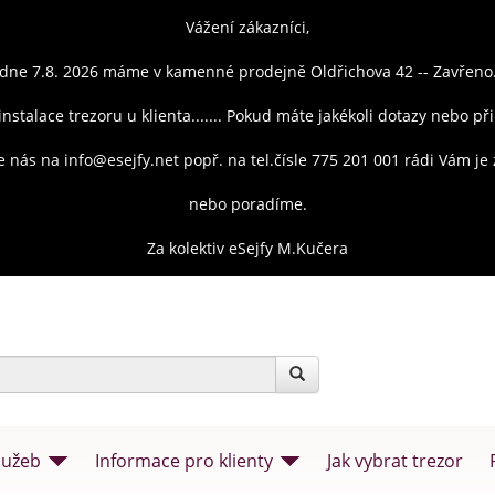
Vážení zákazníci,
dne 7.8. 2026 máme v kamenné prodejně Oldřichova 42 -- Zavřeno
instalace trezoru u klienta....... Pokud máte jakékoli dotazy nebo př
e nás na info@esejfy.net popř. na tel.čísle 775 201 001 rádi Vám j
nebo poradíme.
Za kolektiv eSejfy M.Kučera
lužeb
Informace pro klienty
Jak vybrat trezor