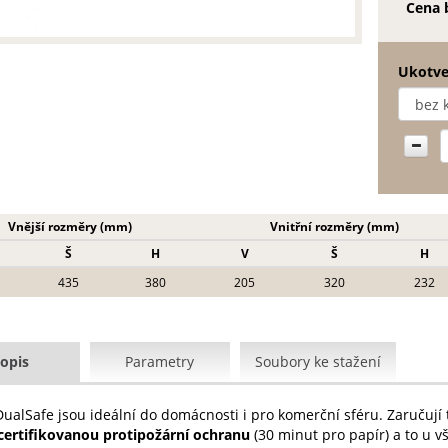
Cena 
Ukotve
Vnější rozměry (mm)
Vnitřní rozměry (mm)
Š
H
V
Š
H
435
380
205
320
232
opis
Parametry
Soubory ke stažení
DualSafe jsou ideální do domácnosti i pro komerční sféru. Zaručují 
certifikovanou protipožární ochranu
(30 minut pro papír) a to u v