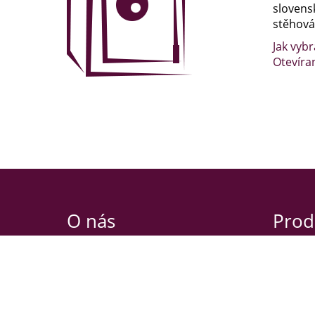
slovens
stěhován
Jak vybr
Otevíra
O nás
Prod
Nibbio s.r.o.
Oldřicho
Habrová 2639/3
120 00 P
130 00 Praha 3
Otevírac
IČO: 29060583
PO-ČT 9