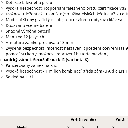
Detekce falešného prstu
Vysoká bezpečnost, rozpoznání falešného prstu (certifikace VdS,
Možnost uložení až 10 6místných uživatelských kódů a až 20 oti
Moderní šikmý grafický displej a podsvícená dotyková klávesnic
Dodáváno včetně baterií
Snadná výměna baterií
Menu ve 12 jazycích
Armatura zámku přečnívá o 13 mm
Zvýšená bezpečnost: možnost nastavení zpoždění otevření (až 99
pomocí SD karty, možnost zobrazení historie otevření,
chanický zámek SecuSafe na klíč (varianta K)
Pancéřovaný zámek na klíč
Vysoká bezpečnost - 1 milion kombinací (třída zámku A dle EN 1
Se dvěma klíči
Vnější rozměry
Vnitřn
Model
V
Š
H
V