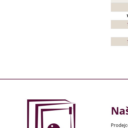
Naš
Prodejc