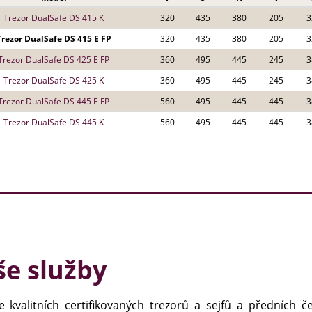
Trezor DualSafe DS 415 K
320
435
380
205
3
Trezor DualSafe DS 415 E FP
320
435
380
205
3
Trezor DualSafe DS 425 E FP
360
495
445
245
3
Trezor DualSafe DS 425 K
360
495
445
245
3
Trezor DualSafe DS 445 E FP
560
495
445
445
3
Trezor DualSafe DS 445 K
560
495
445
445
3
e služby
e kvalitních certifikovaných trezorů a sejfů a předních č