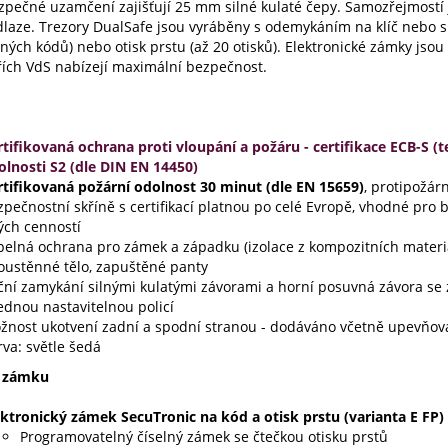
ezpečné uzamčení zajišťují 25 mm silné kulaté čepy. Samozřejmostí 
laze. Trezory DualSafe jsou vyráběny s odemykáním na klíč nebo 
ných kódů) nebo otisk prstu (až 20 otisků). Elektronické zámky jso
řích VdS nabízejí maximální bezpečnost.
rtifikovaná ochrana proti vloupání a požáru - certifikace ECB-S 
olnosti S2 (dle DIN EN 14450)
rtifikovaná požární odolnost 30 minut (dle
EN 15659)
, protipožár
zpečnostní skříně s certifikací platnou po celé Evropě, vhodné pr
ých cenností
pelná ochrana pro zámek a západku (izolace z kompozitních materiá
oustěnné tělo, zapuštěné panty
ční zamykání silnými kulatými závorami a horní posuvná závora se 
ednou nastavitelnou policí
žnost ukotvení zadní a spodní stranou - dodáváno včetně upevňov
va: světle šedá
y zámku
ektronický zámek SecuTronic na kód a otisk prstu (varianta E FP)
Programovatelný číselný zámek se čtečkou otisku prstů