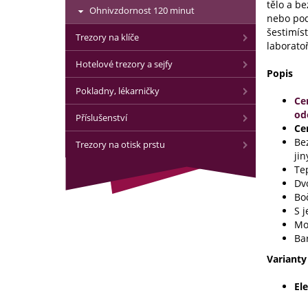
tělo a b
Ohnivzdornost 120 minut
nebo pod
šestimíst
Trezory na klíče
laborato
Hotelové trezory a sejfy
Popis
Pokladny, lékarničky
Ce
od
Příslušenství
Ce
Be
Trezory na otisk prstu
jin
Te
Dv
Bo
S j
Mo
Bar
Variant
El