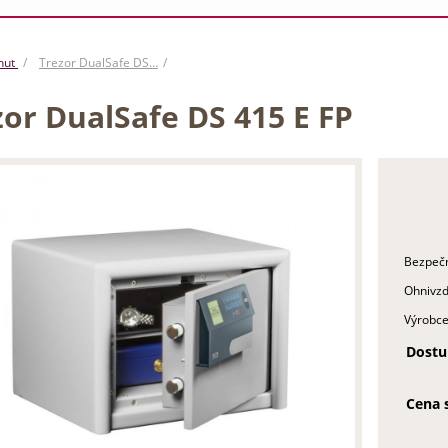
nut
Trezor DualSafe DS…
zor DualSafe DS 415 E FP
Bezpečn
Ohnivzd
Výrobce
Dostu
Cena 