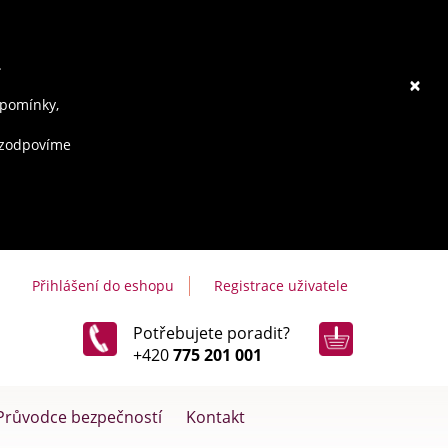
.
×
ipomínky,
e zodpovíme
Přihlášení do eshopu
Registrace uživatele
Potřebujete poradit?
+420
775 201 001
Průvodce bezpečností
Kontakt