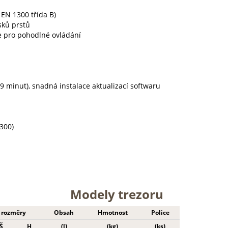
 EN 1300 třída B)
sků prstů
e pro pohodlné ovládání
 minut), snadná instalace aktualizací softwaru
300)
Modely trezoru
í rozměry
Obsah
Hmotnost
Police
Š
H
(l)
(kg)
(ks)