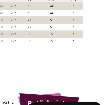
20
232
15
44
1
20
232
15
44
1
80
297
27
55
1
80
297
27
55
1
80
297
50
77
1
80
297
50
77
1
Potřebujete
eských a