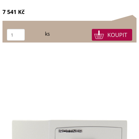
7 541 Kč
ks