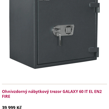
Ohnivzdorný nábytkový trezor GALAXY 60 IT EL EN2
FIRE
39 999 Kč