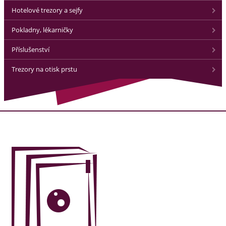
Hotelové trezory a sejfy
Pokladny, lékarničky
Příslušenství
Trezory na otisk prstu