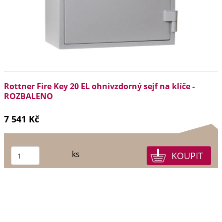
Rottner Fire Key 20 EL ohnivzdorný sejf na klíče -
ROZBALENO
7 541 Kč
ks