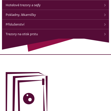
Hotelové trezory a sejfy
Pokladny, lékarničky
Příslušenství
Trezory na otisk prstu