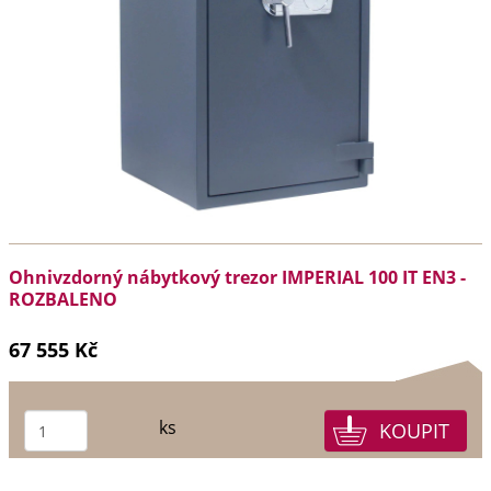
Ohnivzdorný nábytkový trezor IMPERIAL 100 IT EN3 -
ROZBALENO
67 555 Kč
ks