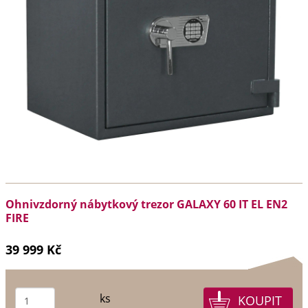
Ohnivzdorný nábytkový trezor GALAXY 60 IT EL EN2
FIRE
39 999 Kč
ks