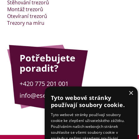
Stěhování trezorů
Montáž trezorů
Otevíraní trezorů
Trezory na míru
Potřebujete
poradit?
+420 775 201 001
×
info@esejfy.net
Tyto webové stránky
používají soubory cookie.
Tyto webové stránky používají soubory
cookie ke zlepšení uživatelského zážitku.
Používáním našich webových stránek
souhlasíte se všemi soubory cookie v
souladu s našimi zásadami používání