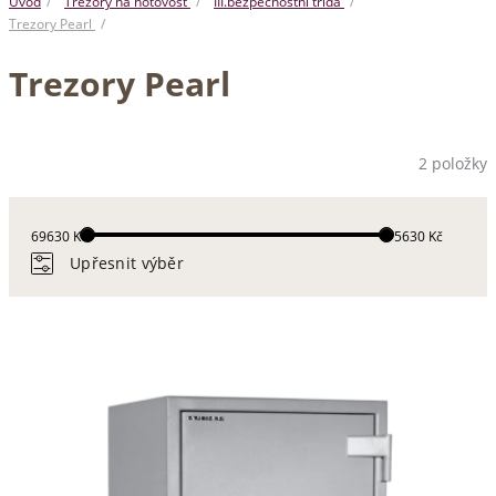
Úvod
Trezory na hotovost
III.bezpečnostní třída
Trezory Pearl
Trezory Pearl
2 položky
69630 Kč
75630 Kč
Upřesnit výběr