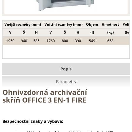
Vnější rozměry (mm)
Vnitřní rozměry (mm)
Objem
Hmotnost
Polic
V
Š
H
V
Š
H
(l)
(kg)
(ks)
1950
940
585
1760
800
390
549
658
Popis
Parametry
Ohnivzdorná archivační
skříň OFFICE 3 EN-1 FIRE
Bezpečnostní znaky a výbava: