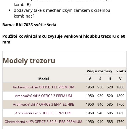
kombi B)
dodávaný také s mechanickým zámkem s číselnou
kombinací
Barva: RAL7035 světle šedá
Použité kování zámku zvyšuje venkovní hloubku trezoru o 60
mm!
Modely trezoru
Vnější rozměry
Vnitřní
Model
V
Š
H
V
Archivační skříň OFFICE 3 EL PREMIUM
1950
930
520
1800
Archivační skříň OFFICE 3 PREMIUM
1950
930
520
1800
Archivační skříň OFFICE 3 EN-1 EL FIRE
1950
940
585
1760
Archivační skříň OFFICE 3 EN-1 FIRE
1950
940
585
1760
Ohnivzdorná skříň OFFICE 3 S2 EL FIRE PREMIUM
1950
940
585
1760