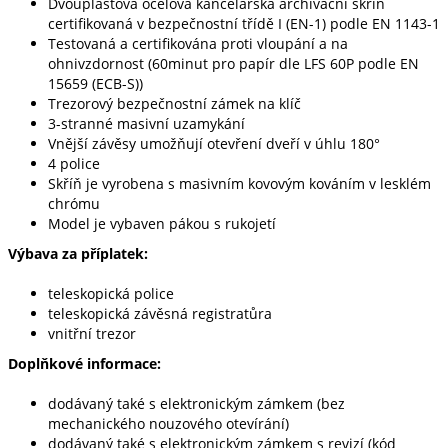
Dvouplášťová ocelová kancelářská archivační skříň
certifikovaná v bezpečnostní třídě I (EN-1) podle EN 1143-1
Testovaná a certifikována proti vloupání a na
ohnivzdornost (60minut pro papír dle LFS 60P podle EN
15659 (ECB-S))
Trezorový bezpečnostní zámek na klíč
3-stranné masivní uzamykání
Vnější závěsy umožňují otevření dveří v úhlu 180°
4 police
Skříň je vyrobena s masivním kovovým kováním v lesklém
chrómu
Model je vybaven pákou s rukojetí
Výbava za příplatek:
teleskopická police
teleskopická závěsná registratůra
vnitřní trezor
Doplňkové informace:
dodávaný také s elektronickým zámkem (bez
mechanického nouzového otevírání)
dodávaný také s elektronickým zámkem s revizí (kód