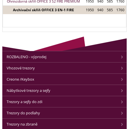
Ohnivzdorná skříň OFFICE 3 S2 FIRE PREMIUM
1950
940
585
1760
Archivační skříň OFFICE 3 EN-1 FIRE
1950
940
585
1760
ROZBALENO - výprodej
Vhozové trezory
Creone /Keybox
Nábytkové trezory a sejfy
Trezory a sejfy do zdi
Trezory do podlahy
Trezory na zbraně