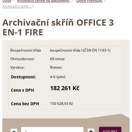
Úvod
Archivační skříně na dokumenty
Office Premium
Archivační skříň…
Archivační skříň OFFICE 3
EN-1 FIRE
Bezpečnostní třída
bezpečnostní třída I (ČSN EN 1143-1)
Ohnivzdornost
60 minut
Výrobce:
Rottner
Dostupnost:
4-6 týdnů
182 261 Kč
Cena s DPH
Cena bez DPH
150 628,93 Kč