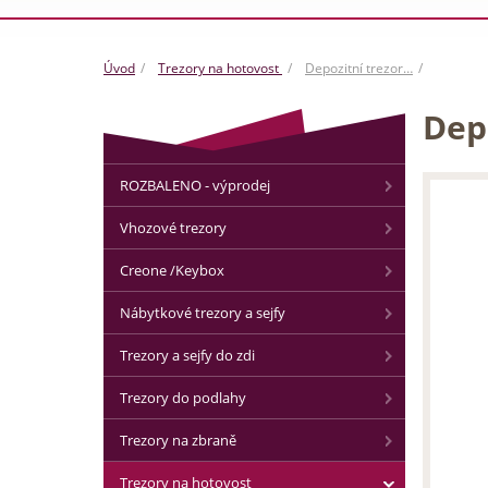
Úvod
Trezory na hotovost
Depozitní trezor…
Dep
ROZBALENO - výprodej
Vhozové trezory
Creone /Keybox
Nábytkové trezory a sejfy
Trezory a sejfy do zdi
Trezory do podlahy
Trezory na zbraně
Trezory na hotovost