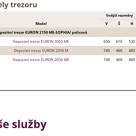
ly trezoru
Vnější rozměry
Model
V
Š
H
pozitní trezor EURON 2150 ME-SOPHIA/ policová
Depozitní trezor EURON 3065 ME
650
610
530
Depozitní trezor EURON 2056 M
740
460
460
Depozitní trezor EURON 2056 ME
740
460
460
e služby