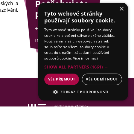
Potřebujete
eských a
×
zdívání,
poradit?
Tyto webové stránky
používají soubory cookie.
+420 775 201 001
Tyto webové stránky používají soubory
cookie ke zlepšení uživatelského zážitku.
info@esejfy.net
Používáním našich webových stránek
souhlasíte se všemi soubory cookie v
souladu s našimi zásadami používání
souborů cookie.
Více informací
SHOW ALL PARTNERS
(1661) →
VŠE PŘIJMOUT
VŠE ODMÍTNOUT
ZOBRAZIT PODROBNOSTI
NEZBYTNÉ
Tvorba www stránek
& SEO by MEDIA ENERGY
ANALYTICKÉ
MARKETINGOVÉ
Mapa stránek