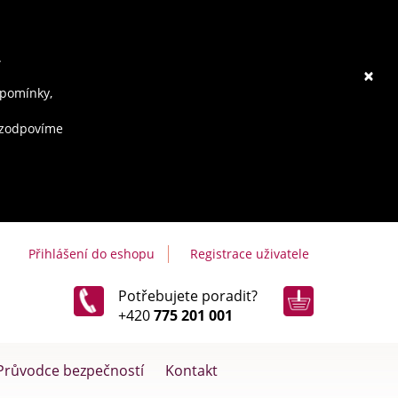
.
×
ipomínky,
e zodpovíme
Přihlášení do eshopu
Registrace uživatele
Potřebujete poradit?
+420
775 201 001
Průvodce bezpečností
Kontakt