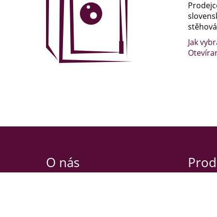
Prodejc
slovens
stěhován
Jak vybr
Otevíra
O nás
Prod
Nibbio s.r.o.
Oldřicho
Habrová 2639/3
120 00 P
130 00 Praha 3
Otevírac