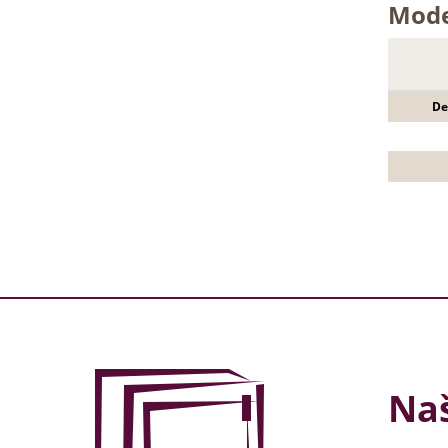
Mode
De
Naš