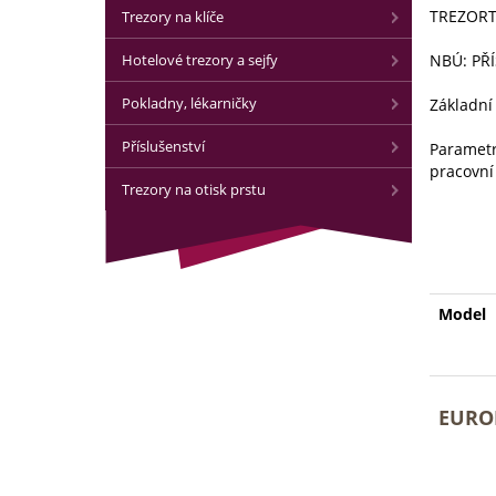
TREZORTE
Trezory na klíče
Hotelové trezory a sejfy
NBÚ: PŘ
Pokladny, lékarničky
Základní 
Příslušenství
Parametr
pracovní 
Trezory na otisk prstu
Model
EURO