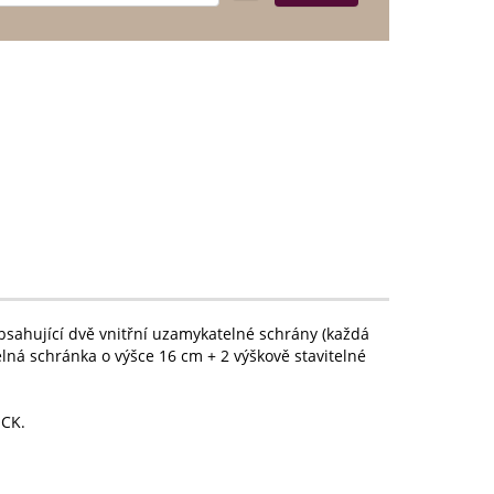
ahující dvě vnitřní uzamykatelné schrány (každá
ná schránka o výšce 16 cm + 2 výškově stavitelné
OCK.