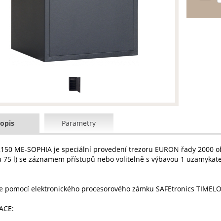
opis
Parametry
50 ME-SOPHIA je speciální provedení trezoru EURON řady 2000 obs
 75 l) se záznamem přístupů nebo volitelně s výbavou 1 uzamykatel
e pomocí elektronického procesorového zámku SAFEtronics TIMEL
ACE: