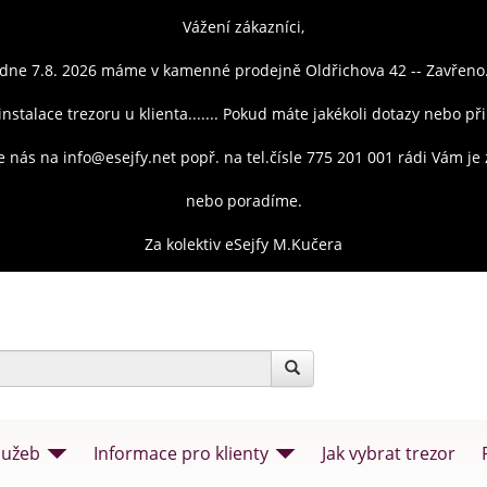
Vážení zákazníci,
dne 7.8. 2026 máme v kamenné prodejně Oldřichova 42 -- Zavřeno
instalace trezoru u klienta....... Pokud máte jakékoli dotazy nebo př
e nás na info@esejfy.net popř. na tel.čísle 775 201 001 rádi Vám j
nebo poradíme.
Za kolektiv eSejfy M.Kučera
lužeb
Informace pro klienty
Jak vybrat trezor