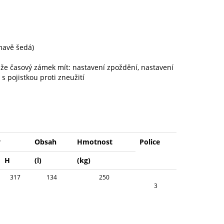
tmavě šedá)
že časový zámek mít: nastavení zpoždění, nastavení
s pojistkou proti zneužití
y
Obsah
Hmotnost
Police
H
(l)
(kg)
317
134
250
3