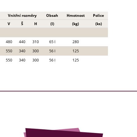
Vnitřní rozměry
Obsah
Hmotnost
Police
V
Š
H
(l)
(kg)
(ks)
480
440
310
65 l
280
550
340
300
56 l
125
550
340
300
56 l
125