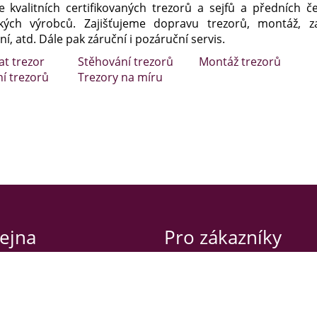
e kvalitních certifikovaných trezorů a sejfů a předních č
kých výrobců. Zajišťujeme dopravu trezorů, montáž, za
í, atd. Dále pak záruční i pozáruční servis.
at trezor
Stěhování trezorů
Montáž trezorů
ní trezorů
Trezory na míru
ejna
Pro zákazníky
va 42
Obchodní podmínky
raha 2 – Nusle
Záruční podmínky
Návody a certifikáty
í doba