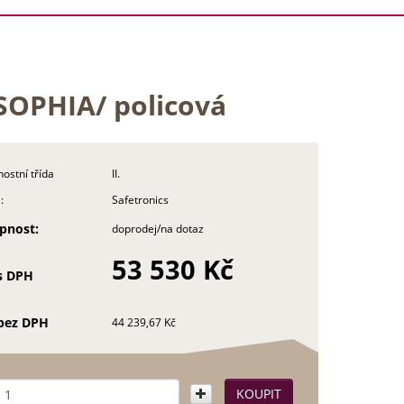
SOPHIA/ policová
ostní třída
II.
:
Safetronics
pnost:
doprodej/na dotaz
53 530 Kč
s DPH
bez DPH
44 239,67 Kč