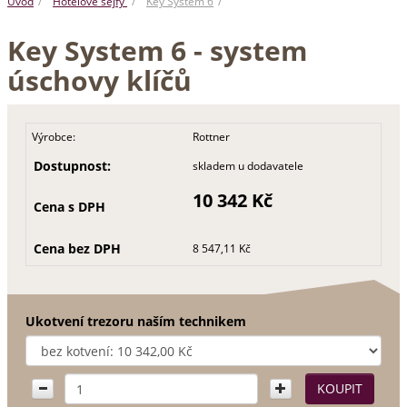
Úvod
Hotelové sejfy
Key System 6
Key System 6 - system
úschovy klíčů
Výrobce:
Rottner
Dostupnost:
skladem u dodavatele
10 342 Kč
Cena s DPH
Cena bez DPH
8 547,11 Kč
Ukotvení trezoru naším technikem