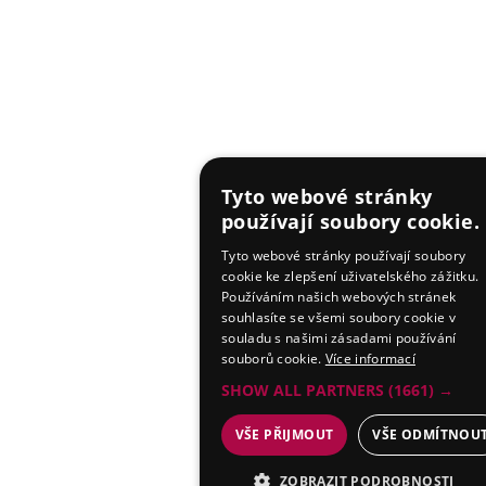
Tyto webové stránky
používají soubory cookie.
Tyto webové stránky používají soubory
cookie ke zlepšení uživatelského zážitku.
Používáním našich webových stránek
souhlasíte se všemi soubory cookie v
souladu s našimi zásadami používání
souborů cookie.
Více informací
SHOW ALL PARTNERS
(1661) →
VŠE PŘIJMOUT
VŠE ODMÍTNOU
ZOBRAZIT PODROBNOSTI