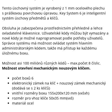
Tento úschovný systém je vyrobený z 1 mm ocelového plechu
s práškovou povrchovou úpravou. Key System 6 je inteligentní
systém úschovy předmětů a klíčů.
Obsluha je zabezpečena prostřednictvím přehledné a lehce
ovladatelné klávesnice. Uživatelské kódy můžou být vymazány a
nové kódy je možné naprogramovat podle potřeby uživatelů.
Správce systému má možnost ovládat systém hlavním
administrátorským kódem, takže má přístup ke každému
úložnému boxu.
Možnost asi 100 miliónů různých kódů – max.počet 8 číslic.
Možnost otevření mechanickým nouzovým klíčem.
počet boxů 6
elektronický zámek na klíč + nouzový zámek mechanický
(dodává se s 2 ks klíčů)
vnitřní rozměry boxu 155x200x120 mm (vxšxh)
rozměr pro vhoz klíče 50x35 mm(vxš)
materiál ocel