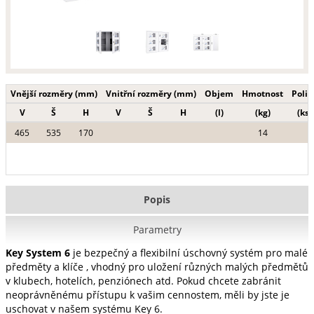
Vnější rozměry (mm)
Vnitřní rozměry (mm)
Objem
Hmotnost
Polic
V
Š
H
V
Š
H
(l)
(kg)
(ks)
465
535
170
14
Popis
Parametry
Key System 6
je bezpečný a flexibilní úschovný systém pro malé
předměty a klíče , vhodný pro uložení různých malých předmětů
v klubech, hotelích, penziónech atd. Pokud chcete zabránit
neoprávněnému přístupu k vašim cennostem, měli by jste je
uschovat v našem systému Key 6.