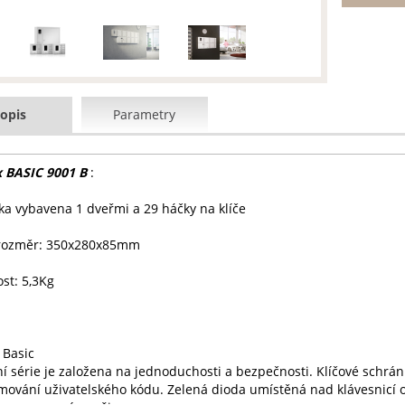
opis
Parametry
 BASIC 9001 B
:
a vybavena 1 dveřmi a 29 háčky na klíče
 rozměr: 350x280x85mm
st: 5,3Kg
 Basic
í série je založena na jednoduchosti a bezpečnosti. Klíčové schrán
ování uživatelského kódu. Zelená dioda umístěná nad klávesnicí oz