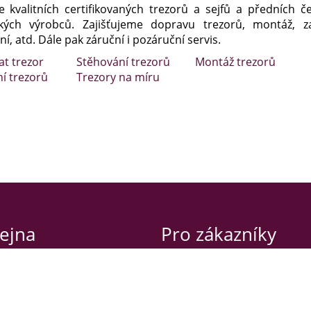
e kvalitních certifikovaných trezorů a sejfů a předních č
kých výrobců. Zajišťujeme dopravu trezorů, montáž, za
í, atd. Dále pak záruční i pozáruční servis.
at trezor
Stěhování trezorů
Montáž trezorů
ní trezorů
Trezory na míru
ejna
Pro zákazníky
va 42
Obchodní podmínky
raha 2 – Nusle
Záruční podmínky
Návody a certifikáty
í doba