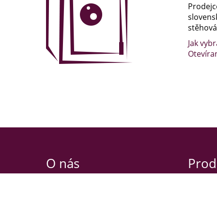
Prodejc
slovens
stěhován
Jak vybr
Otevíra
O nás
Prod
Nibbio s.r.o.
Oldřicho
Habrová 2639/3
120 00 P
130 00 Praha 3
Otevírac