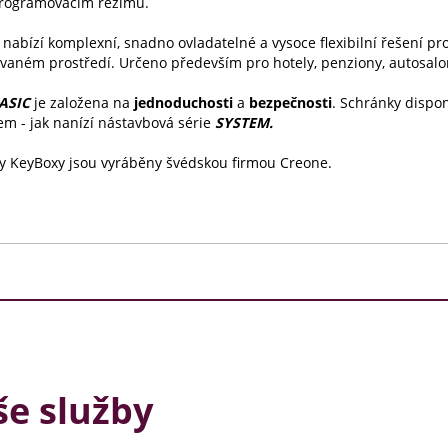
rogramovacím režimu.
nabízí komplexní, snadno ovladatelné a vysoce flexibilní řešení pr
aném prostředí. Určeno především pro hotely, penziony, autosalon
ASIC
je založena na
jednoduchosti
a
bezpečnosti
. Schránky dispo
em - jak nanízí nástavbová série
SYSTEM.
y KeyBoxy jsou vyráběny švédskou firmou Creone.
e služby