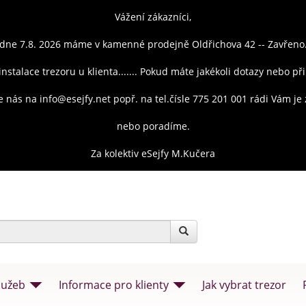
Vážení zákazníci,
dne 7.8. 2026 máme v kamenné prodejně Oldřichova 42 -- Zavřeno
instalace trezoru u klienta....... Pokud máte jakékoli dotazy nebo př
e nás na info@esejfy.net popř. na tel.čísle 775 201 001 rádi Vám j
nebo poradíme.
Za kolektiv eSejfy M.Kučera
lužeb
Informace pro klienty
Jak vybrat trezor