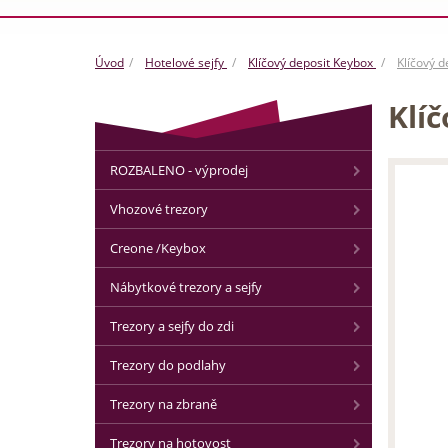
Úvod
Hotelové sejfy
Klíčový deposit Keybox
Klíčový 
Klí
ROZBALENO - výprodej
Vhozové trezory
Creone /Keybox
Nábytkové trezory a sejfy
Trezory a sejfy do zdi
Trezory do podlahy
Trezory na zbraně
Trezory na hotovost