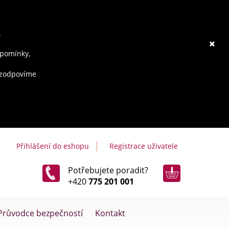
.
×
ipomínky,
e zodpovíme
Přihlášení do eshopu
Registrace uživatele
Potřebujete poradit?
+420
775 201 001
Průvodce bezpečností
Kontakt