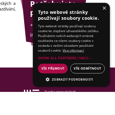
Potřebujete
eských a
×
zdívání,
poradit?
Tyto webové stránky
používají soubory cookie.
+420 775 201 001
Tyto webové stránky používají soubory
cookie ke zlepšení uživatelského zážitku.
info@esejfy.net
Používáním našich webových stránek
souhlasíte se všemi soubory cookie v
souladu s našimi zásadami používání
souborů cookie.
Více informací
SHOW ALL PARTNERS
(1661) →
VŠE PŘIJMOUT
VŠE ODMÍTNOUT
ZOBRAZIT PODROBNOSTI
NEZBYTNÉ
Tvorba www stránek
& SEO by MEDIA ENERGY
ANALYTICKÉ
MARKETINGOVÉ
Mapa stránek