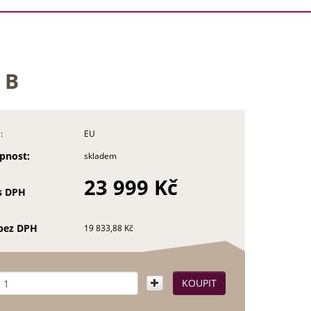
 B
:
EU
pnost:
skladem
23 999 Kč
s DPH
bez DPH
19 833,88 Kč