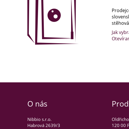
Prodejc
slovens
stěhován
Jak vybr
Otevíra
O nás
Prod
Nibbio s.r.o.
Oldřicho
Habrová 2639/3
120 00 P