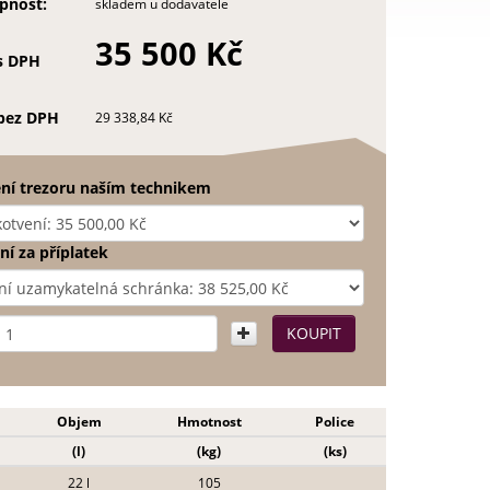
pnost:
skladem u dodavatele
35 500 Kč
s DPH
bez DPH
29 338,84 Kč
ní trezoru naším technikem
í za příplatek
Objem
Hmotnost
Police
(l)
(kg)
(ks)
22 l
105