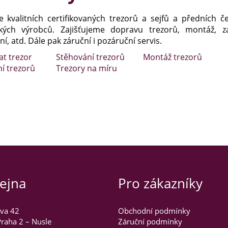
e kvalitních certifikovaných trezorů a sejfů a předních č
kých výrobců. Zajišťujeme dopravu trezorů, montáž, za
í, atd. Dále pak záruční i pozáruční servis.
at trezor
Stěhování trezorů
Montáž trezorů
ní trezorů
Trezory na míru
ejna
Pro zákazníky
va 42
Obchodní podmínky
raha 2 – Nusle
Záruční podmínky