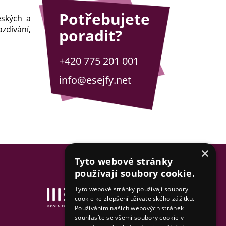
Potřebujete
eských a
zdívání,
poradit?
+420 775 201 001
info@esejfy.net
×
Tyto webové stránky
používají soubory cookie.
Tyto webové stránky používají soubory
Tvorba www stránek
cookie ke zlepšení uživatelského zážitku.
& SEO by MEDIA ENERGY
Používáním našich webových stránek
souhlasíte se všemi soubory cookie v