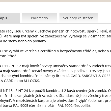
opis
Parametry
Soubory ke stažení
této řady jsou určeny k úschově peněžních hotovostí, šperků, léků,
, které mají být spolehlivě zabezpečeny. Vyrábějí se v osmnácti z
ní do stěny nebo do podlahy.
T se vyrábí ve verzích s certifikací v bezpečnostní třídě Z3, nebo v I. 
stní třídě.
T 11 - NT 12 mají kotvící otvory umístěny standardně v zádech trezo
24 mají standardně kotvící otvory v zádech i v podlaze. Trezory 
chanickými kombinačními zámky firem LA GARD, SARGENT & GREEN
LA GARD nebo M-LOCKS.
stí NT 13 až NT 24 lze použít kombinaci 2 kusů uvedených zámků. O
nitřních uzamykatelných schránek. Standardně jsou všechny trezor
telnými). V mezistěnách korpusu je ohnivzdorná výplň (odolnost pro
í barva RAL 9005 (černá), na přání RAL 9002 (šedobílá).