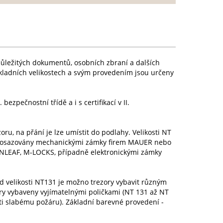
 důležitých dokumentů, osobních zbraní a dalších
ákladních velikostech a svým provedením jsou určeny
bezpečnostní třídě a i s certifikací v II.
ru, na přání je lze umístit do podlahy. Velikosti NT
jsou osazovány mechanickými zámky firem MAUER nebo
LEAF, M-LOCKS, případně elektronickými zámky
d velikosti NT131 je možno trezory vybavit různým
y vybaveny vyjímatelnými poličkami (NT 131 až NT
ti slabému požáru). Základní barevné provedení -