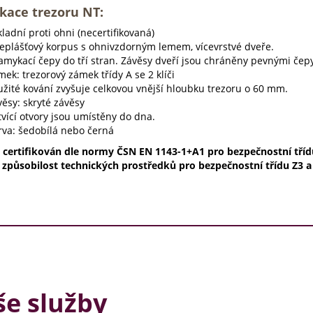
ikace trezoru NT:
ladní proti ohni (necertifikovaná)
ceplášťový korpus s ohnivzdorným lemem, vícevrstvé dveře.
amykací čepy do tří stran. Závěsy dveří jsou chráněny pevnými čepy
ek: trezorový zámek třídy A se 2 klíči
užité kování zvyšuje celkovou vnější hloubku trezoru o 60 mm.
ěsy: skryté závěsy
vící otvory jsou umístěny do dna.
rva: šedobílá nebo černá
e certifikován dle normy ČSN EN 1143-1+A1 pro bezpečnostní třídu 
í způsobilost technických prostředků pro bezpečnostní třídu Z3 a
e služby