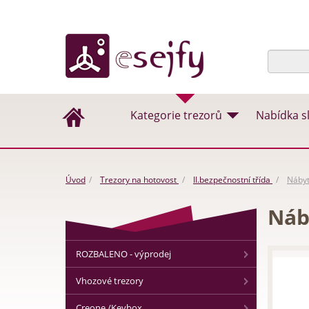
Kategorie trezorů
Nabídka s
Úvod
Trezory na hotovost
II.bezpečnostní třída
Nábyt
Náby
ROZBALENO - výprodej
Vhozové trezory
Creone /Keybox