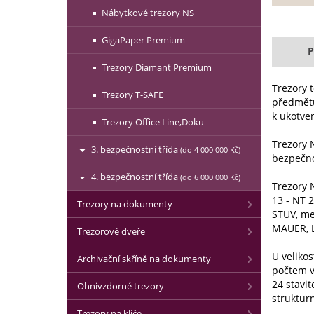
Nábytkové trezory NS
GigaPaper Premium
P
Trezory Diamant Premium
Trezory 
Trezory T-SAFE
předmětů
k ukotve
Trezory Office Line,Doku
Trezory N
3. bezpečnostní třída
(do 4 000 000 Kč)
bezpečno
4. bezpečnostní třída
(do 6 000 000 Kč)
Trezory N
13 - NT 
Trezory na dokumenty
STUV, me
MAUER, 
Trezorové dveře
U veliko
Archivační skříně na dokumenty
počtem v
24 stavi
Ohnivzdorné trezory
strukturn
Trezory na klíče