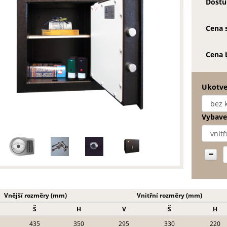
Dostu
Cena 
Cena 
Ukotve
Vybaven
Vnější rozměry (mm)
Vnitřní rozměry (mm)
Š
H
V
Š
H
435
350
295
330
220