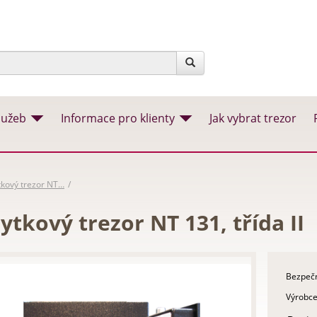
lužeb
Informace pro klienty
Jak vybrat trezor
kový trezor NT…
tkový trezor NT 131, třída II
Bezpečn
Výrobce