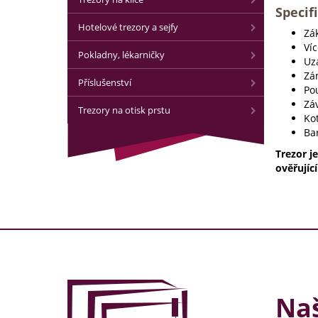
Specif
Hotelové trezory a sejfy
Zák
Ví
Pokladny, lékarničky
Uz
Zám
Příslušenství
Po
Záv
Trezory na otisk prstu
Kot
Ba
Trezor j
ověřujíc
Naš