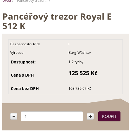
Úvod
Pancéřový trezor…
Pancéřový trezor Royal E
512 K
Bezpečnostní třída
I.
Výrobce:
Burg-Wächter
Dostupnost:
1-2 týdny
125 525 Kč
Cena s DPH
Cena bez DPH
103 739,67 Kč