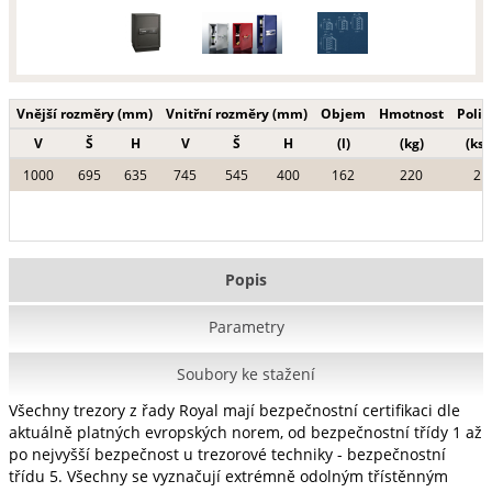
Vnější rozměry (mm)
Vnitřní rozměry (mm)
Objem
Hmotnost
Polic
V
Š
H
V
Š
H
(l)
(kg)
(ks)
1000
695
635
745
545
400
162
220
2
Popis
Parametry
Soubory ke stažení
Všechny trezory z řady Royal mají bezpečnostní certifikaci dle
aktuálně platných evropských norem, od bezpečnostní třídy 1 až
po nejvyšší bezpečnost u trezorové techniky - bezpečnostní
třídu 5. Všechny se vyznačují extrémně odolným třístěnným