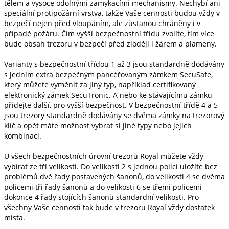
tělem a vysoce odolnými zamykacími mechanismy. Nechybí ani
speciální protipožární vrstva, takže Vaše cennosti budou vždy v
bezpečí nejen před vloupáním, ale zůstanou chráněny i v
případě požáru. Čím vyšší bezpečnostní třídu zvolíte, tím více
bude obsah trezoru v bezpečí před zloději i žárem a plameny.
Varianty s bezpečnostní třídou 1 až 3 jsou standardně dodávány
s jedním extra bezpečným pancéřovaným zámkem SecuSafe,
který můžete vyměnit za jiný typ, například certifikovaný
elektronický zámek SecuTronic. A nebo ke stávajícímu zámku
přidejte další, pro vyšší bezpečnost. V bezpečnostní třídě 4 a 5
jsou trezory standardně dodávány se dvěma zámky na trezorový
klíč a opět máte možnost vybrat si jiné typy nebo jejich
kombinaci.
U všech bezpečnostních úrovní trezorů Royal můžete vždy
vybírat ze tří velikostí. Do velikosti 2 s jednou policí uložíte bez
problémů dvě řady postavených šanonů, do velikosti 4 se dvěma
policemi tři řady šanonů a do velikosti 6 se třemi policemi
dokonce 4 řady stojících šanonů standardní velikosti. Pro
všechny Vaše cennosti tak bude v trezoru Royal vždy dostatek
místa.