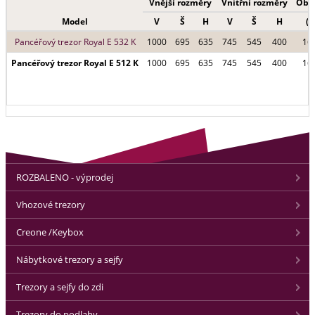
Vnější rozměry
Vnitřní rozměry
Obs
Model
V
Š
H
V
Š
H
(l)
Pancéřový trezor Royal E 532 K
1000
695
635
745
545
400
16
Pancéřový trezor Royal E 512 K
1000
695
635
745
545
400
16
ROZBALENO - výprodej
Vhozové trezory
Creone /Keybox
Nábytkové trezory a sejfy
Trezory a sejfy do zdi
Trezory do podlahy