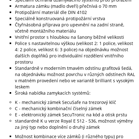
Armatura zámku (madlo dveří) přečnívá o 70 mm
Protipožární materiál dle DIN 4102
Speciálně konstruovaná protipožární vrstva
Čtyřnásobná příprava pro upevnění na zadní straně,
včetně montážního materiálu
Vnitřní prostor s hloubkou na šanony běžné velikosti
Police s nastavitelnou výškou (velikost 2: 1 police, velikost
4: 2 police, velikost 6: 3 police) na objednávku možnost
dalších doplňků pro individuální rozdělení vnitřního
prostoru
Standardně v moderním tmavém odstínu grafitová šedá,
na objednávku možnost povrchu v různých odstínech RAL
v matném provedení nebo ve variantě brilliant s vysokým
leskem
Široká nabídka zamykacích systémů:
K - mechanický zámek SecuSafe na trezorový klíč
C - mechanický kombinační číselný zámek
E - elektronický zámek SecuTronic na kód a otisk prstu
standardně K u verze Royal E 512 - 536, možnost výměny
za jiný typ nebo doplnění o druhý zámek
Možnost kombinace více zámků (i různého typu) pro