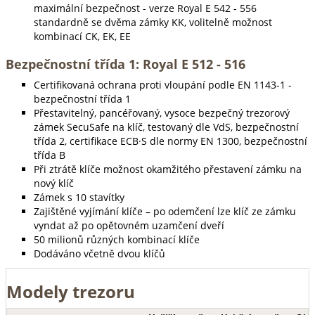
maximální bezpečnost - verze Royal E 542 - 556
standardně se dvěma zámky KK, volitelně možnost
kombinací CK, EK, EE
Bezpečnostní třída 1: Royal E 512 - 516
Certifikovaná ochrana proti vloupání podle EN 1143-1 -
bezpečnostní třída 1
Přestavitelný, pancéřovaný, vysoce bezpečný trezorový
zámek SecuSafe na klíč, testovaný dle VdS, bezpečnostní
třída 2, certifikace ECB·S dle normy EN 1300, bezpečnostní
třída B
Při ztrátě klíče možnost okamžitého přestavení zámku na
nový klíč
Zámek s 10 stavítky
Zajištěné vyjímání klíče – po odemčení lze klíč ze zámku
vyndat až po opětovném uzamčení dveří
50 milionů různých kombinací klíče
Dodáváno včetně dvou klíčů
Modely trezoru