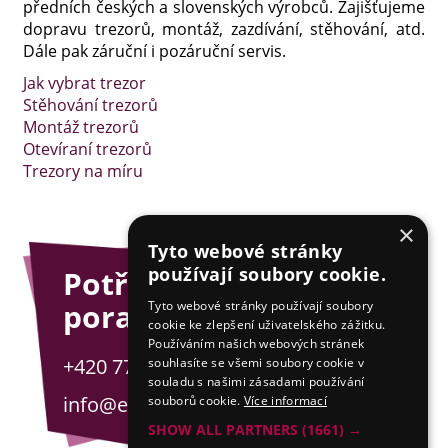
předních českých a slovenských výrobců. Zajišťujeme
dopravu trezorů, montáž, zazdívání, stěhování, atd.
Dále pak záruční i pozáruční servis.
Jak vybrat trezor
Stěhování trezorů
Montáž trezorů
Otevíraní trezorů
Trezory na míru
×
Tyto webové stránky
používají soubory cookie.
Potřebujete
poradit?
Tyto webové stránky používají soubory
cookie ke zlepšení uživatelského zážitku.
Používáním našich webových stránek
+420 775 201 001
souhlasíte se všemi soubory cookie v
souladu s našimi zásadami používání
info@esejfy.net
souborů cookie.
Více informací
SHOW ALL PARTNERS
(1661) →