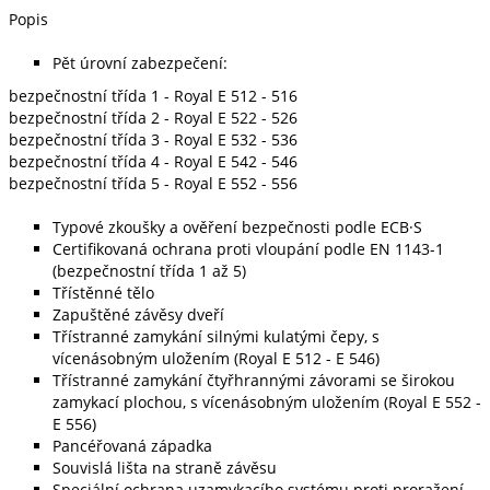
Popis
Pět úrovní zabezpečení:
bezpečnostní třída 1 - Royal E 512 - 516
bezpečnostní třída 2 - Royal E 522 - 526
bezpečnostní třída 3 - Royal E 532 - 536
bezpečnostní třída 4 - Royal E 542 - 546
bezpečnostní třída 5 - Royal E 552 - 556
Typové zkoušky a ověření bezpečnosti podle ECB·S
Certifikovaná ochrana proti vloupání podle EN 1143-1
(bezpečnostní třída 1 až 5)
Třístěnné tělo
Zapuštěné závěsy dveří
Třístranné zamykání silnými kulatými čepy, s
vícenásobným uložením (Royal E 512 - E 546)
Třístranné zamykání čtyřhrannými závorami se širokou
zamykací plochou, s vícenásobným uložením (Royal E 552 -
E 556)
Pancéřovaná západka
Souvislá lišta na straně závěsu
Speciální ochrana uzamykacího systému proti proražení