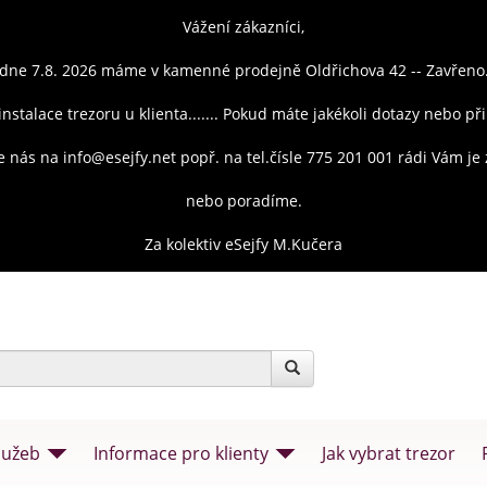
Vážení zákazníci,
dne 7.8. 2026 máme v kamenné prodejně Oldřichova 42 -- Zavřeno
instalace trezoru u klienta....... Pokud máte jakékoli dotazy nebo př
e nás na info@esejfy.net popř. na tel.čísle 775 201 001 rádi Vám j
nebo poradíme.
Za kolektiv eSejfy M.Kučera
lužeb
Informace pro klienty
Jak vybrat trezor