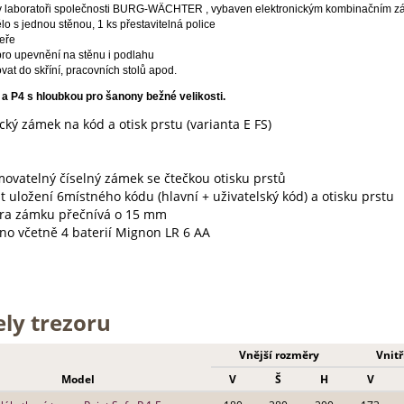
 v la­boratoři společnosti BURG-WÄCHTER ,
vybaven elektronickým kombinačním zá
ělo s jednou stěnou, 1 ks přestavitelná police
veře
pro upevnění na stěnu i podlahu
lovat do skříní, pracovních stolů apod.
a P4 s hloubkou pro šanony bežné velikosti.
cký zámek na kód a otisk prstu (varianta E FS)
movatelný číselný zámek se čtečkou otisku prstů
 uložení 6místného kódu (hlavní + uživatelský kód) a otisku prstu
ra zámku přečnívá o 15 mm
no včetně 4 baterií Mignon LR 6 AA
ly trezoru
Vnější rozměry
Vnitř
Model
V
Š
H
V