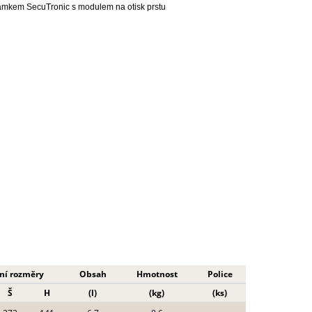
mkem SecuTronic s modulem na otisk prstu
ní rozměry
Obsah
Hmotnost
Police
Š
H
(l)
(kg)
(ks)