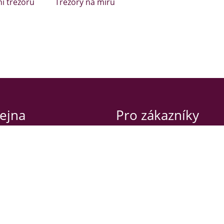
ní trezorů
Trezory na míru
ejna
Pro zákazníky
va 42
Obchodní podmínky
raha 2 – Nusle
Záruční podmínky
Návody a certifikáty
í doba
Naše služby
:00-17:00
Doprava a stěhování
-15:00
Servis trezorů