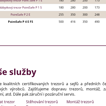
Nábytkový trezor Point Safe P 1 E
180
280
200
173
Nábytkový trezor PointSafe P 1 S
180
280
200
173
PointSafe P 2 E
255
350
300
248
PointSafe P 4 E FS
500
416
350
490
e služby
e kvalitních certifikovaných trezorů a sejfů a předních č
kých výrobců. Zajišťujeme dopravu trezorů, montáž, za
í, atd. Dále pak záruční i pozáruční servis.
at trezor
Stěhování trezorů
Montáž trezorů