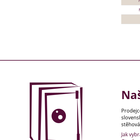
Naš
Prodejc
slovens
stěhován
Jak vybr