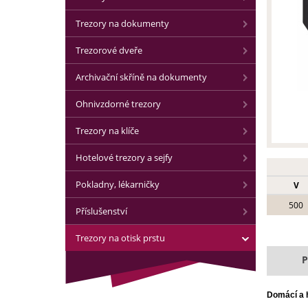
Trezory na dokumenty
Trezorové dveře
Archivační skříně na dokumenty
Ohnivzdorné trezory
Trezory na klíče
Hotelové trezory a sejfy
Pokladny, lékarničky
V
500
Příslušenství
Trezory na otisk prstu
P
Domácí a h