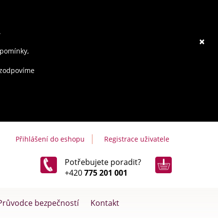
.
×
ipomínky,
e zodpovíme
Přihlášení do eshopu
Registrace uživatele
Potřebujete poradit?
+420
775 201 001
Průvodce bezpečností
Kontakt