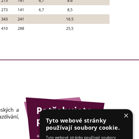
273
141
6,7
8.6
273
141
6,7
8,5
343
241
16.5
410
288
25,5
Potřebujete
eských a
×
zdívání,
poradit?
Tyto webové stránky
používají soubory cookie.
+420 775 201 001
Tyto webové stránky používají soubory