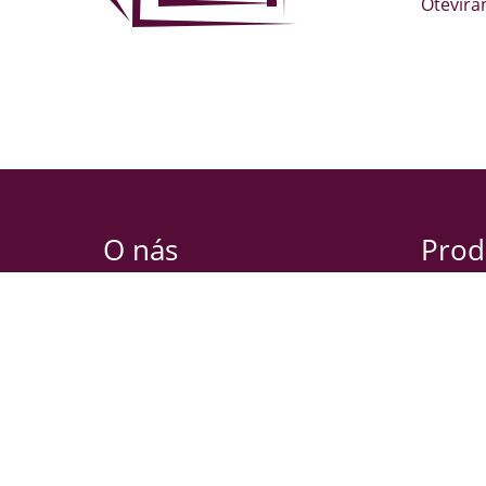
Otevíra
O nás
Prod
Nibbio s.r.o.
Oldřicho
Habrová 2639/3
120 00 P
130 00 Praha 3
Otevírac
IČO: 29060583
PO-ČT 9
DIČ: CZ29060583
PÁ 9:00