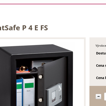
tSafe P 4 E FS
Výrobce
Dostu
Cena 
Cena 