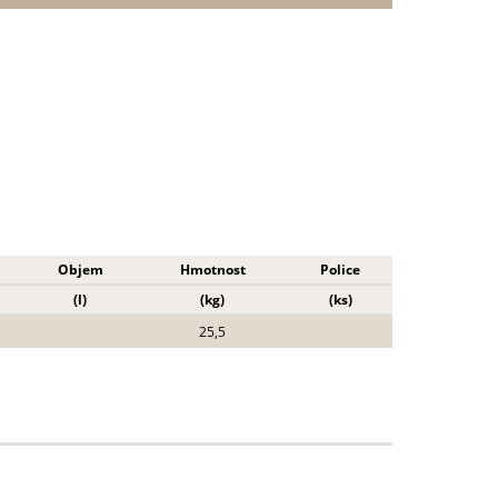
Objem
Hmotnost
Police
(l)
(kg)
(ks)
25,5