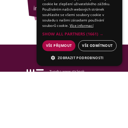
cookie ke zlepšení uživatelského zážitku.
info@esejfy.net
Používáním našich webových stránek
souhlasíte se všemi soubory cookie v
souladu s našimi zásadami používání
souborů cookie.
Více informací
SHOW ALL PARTNERS
(1661) →
VŠE PŘIJMOUT
VŠE ODMÍTNOUT
ZOBRAZIT PODROBNOSTI
NEZBYTNÉ
Tvorba www stránek
& SEO by MEDIA ENERGY
ANALYTICKÉ
MARKETINGOVÉ
Mapa stránek
FUNKČNÍ
NEZAŘAZENÉ