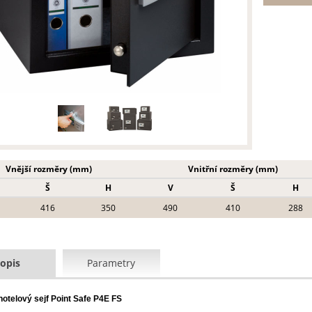
Vnější rozměry (mm)
Vnitřní rozměry (mm)
Š
H
V
Š
H
416
350
490
410
288
opis
Parametry
otelový sejf Point Safe P4E FS