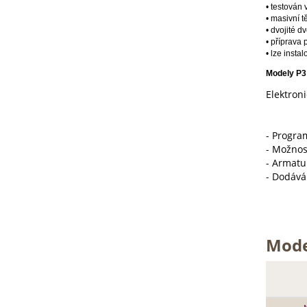
• testován
• masivní t
• dvojité d
• příprava 
• lze insta
Modely P3 
Elektroni
- Progra
- Možnost
- Armatu
- Dodává
Mode