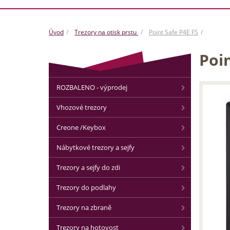
Úvod
Trezory na otisk prstu
Point Safe P4E FS
Poin
ROZBALENO - výprodej
Vhozové trezory
Creone /Keybox
Nábytkové trezory a sejfy
Trezory a sejfy do zdi
Trezory do podlahy
Trezory na zbraně
Trezory na hotovost