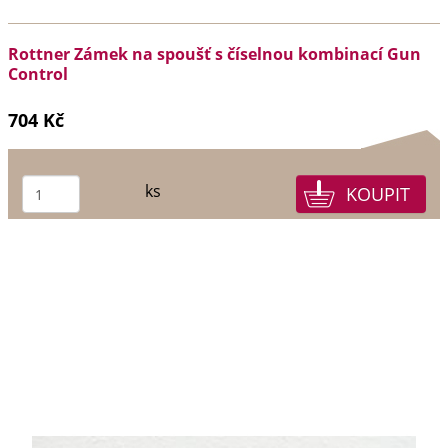
Rottner Zámek na spoušť s číselnou kombinací Gun
Control
704 Kč
ks