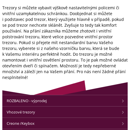
Trezory si můžete vybavit výškově nastavitelnými policemi či
vnitřní uzamykatelnou schránkou. Doobjednat si můžete
i podstavec pod trezor, který využijete hlavně v případě, pokud
se pod trezor nechcete sklánět. Zvyšuje to tedy tak komfort
používání. Na přání zákazníka můžeme zhotovit i vnitřní
polstrování trezoru, které velice pozvedne vnitřní prostor
trezoru. Pokud si přejete mít nestandardní barvu Vašeho
trezoru, vyberete si z našeho vzorníčku barvu, která se bude
k Vašemu interiéru perfektně hodit. Do trezoru je možné
namontovat i vnitřní osvětlení prostoru. To je pak možné ovládat
otevřením dveří či spínačem. Možností je tedy nepřeberné
množství a záleží jen na Vašem přání. Pro nás není žádné přání
nesplnitelné!
ROZBALENO - výprodej
Vhozové trezory
Creone /Keybox