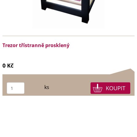
Trezor třístranně prosklený
0 Kč
ks