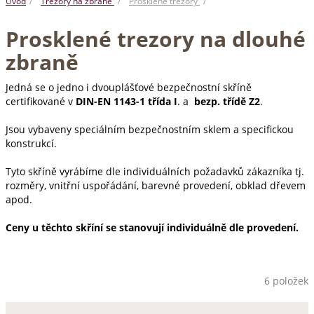
Úvod
Trezory na zbraně
Prosklené trezory
Prosklené trezory na dlouhé
zbraně
Jedná se o jedno i dvouplášťové bezpečnostní skříně
certifikované v
DIN-EN 1143-1 třída I
. a
bezp. třídě Z2
.
Jsou vybaveny speciálním bezpečnostním sklem a specifickou
konstrukcí.
Tyto skříně vyrábíme dle individuálních požadavků zákazníka tj.
rozměry, vnitřní uspořádání, barevné provedení, obklad dřevem
apod.
Ceny u těchto skříní se stanovují individuálně dle provedení.
6 položek