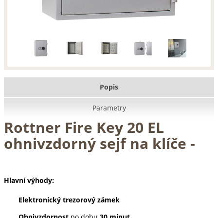
Popis
Parametry
Rottner Fire Key 20 EL
ohnivzdorný sejf na klíče
-
Hlavní výhody:
Elektronický trezorový zámek
Ohnivzdornost
po dobu
30 minut