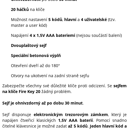
20 háčků
na klíče
Možnost nastavení
5 kódů
,
hlavní
a
4 uživatelské
(tzv.
master a user kód)
Napájení
4 x 1,5V AAA bateriemi
(nejsou součástí balení)
Dvouplaštový sejf
Speciální betonová výplň
Otevření dveří až do 180°
Otvory na ukotvení na zadní straně sejfu
Zabezpečte všechny své důležité klíče proti odcizení. Se
sejfem
na klíče Fire Key 20
žádný problém.
Sejf je ohnivzdorný až po dobu 30 minut
.
Sejf disponuje
elektronickým trezorovým zámkem
, který je
napájen čtveřicí klasických
1,5V AAA baterií
. Pomocí snadno
čitelné klávesnice je možné zadat
až 5 kódů
.
Jeden hlavní kód a