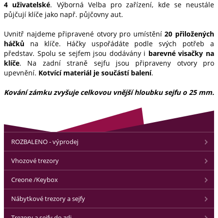
4 uživatelské
. Výborná Velba pro zařízení, kde se neustále
půjčují klíče jako např. půjčovny aut.
Uvnitř najdeme připravené otvory pro umístění
20 přiložených
háčků
na klíče. Háčky uspořádáte podle svých potřeb a
představ. Spolu se sejfem jsou dodávány i
barevné visačky na
klíče
. Na zadní straně sejfu jsou připraveny otvory pro
upevnění.
Kotvící materiál je součástí balení
.
Kování zámku zvyšuje celkovou vnější hloubku sejfu o 25 mm.
ROZBALENO - výprodej
Vhozové trezory
Creone /Keybox
Nábytkové trezory a sejfy
Trezory a sejfy do zdi