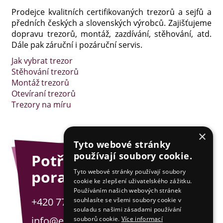
Prodejce kvalitních certifikovaných trezorů a sejfů a
předních českých a slovenských výrobců. Zajišťujeme
dopravu trezorů, montáž, zazdívání, stěhování, atd.
Dále pak záruční i pozáruční servis.
Jak vybrat trezor
Stěhování trezorů
Montáž trezorů
Otevíraní trezorů
Trezory na míru
×
Tyto webové stránky
používají soubory cookie.
Potřebujete
poradit?
Tyto webové stránky používají soubory
cookie ke zlepšení uživatelského zážitku.
Používáním našich webových stránek
+420 775 201 001
souhlasíte se všemi soubory cookie v
souladu s našimi zásadami používání
info@esejfy.net
souborů cookie.
Více informací