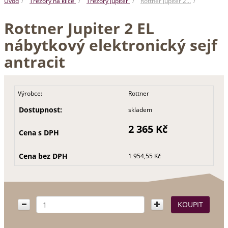
Úvod
Trezory na klíče
Trezory Jupiter
Rottner Jupiter 2…
Rottner Jupiter 2 EL
nábytkový elektronický sejf
antracit
Výrobce:
Rottner
Dostupnost:
skladem
2 365 Kč
Cena s DPH
Cena bez DPH
1 954,55 Kč