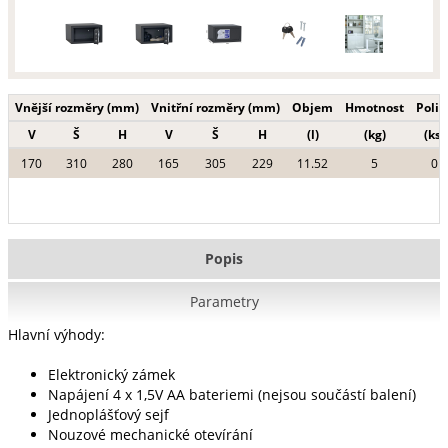
Vnější rozměry (mm)
Vnitřní rozměry (mm)
Objem
Hmotnost
Polic
V
Š
H
V
Š
H
(l)
(kg)
(ks)
170
310
280
165
305
229
11.52
5
0
Popis
Parametry
Hlavní výhody:
Elektronický zámek
Napájení 4 x 1,5V AA bateriemi (nejsou součástí balení)
Jednoplášťový sejf
Nouzové mechanické otevírání