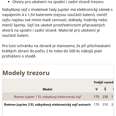
Otvory pro ukotvení na spodní i zadní straně trezoru
Nábytkový sejf z modelové řady Jupiter má elektronický zámek s
napájením 4 x 1,5V bateriemi (nejsou součástí balení). Uvnitř
sejfu najdou své místo malé cennosti, doklady, hodinky nebo
menší šperky. Sejf lze ukotvit prostřednictvím připravených
otvorů na spodní i zadní straně. Materiál pro ukotvení je
součástí balení.
Pro tuto schránku na zbraně je stanoveno, že při přechovávání
krátkých zbraní do počtu 2 ks nebo do 500 ks nábojů plati
prohlášení o shodě.
Modely trezoru
Vnější rozměr
Model
V
Š
H
Rottner Jupiter 1 EL nábytkový elektronický sejf
170
230
17
Rottner Jupiter 2 EL nábytkový elektronický sejf antracit
170
310
28