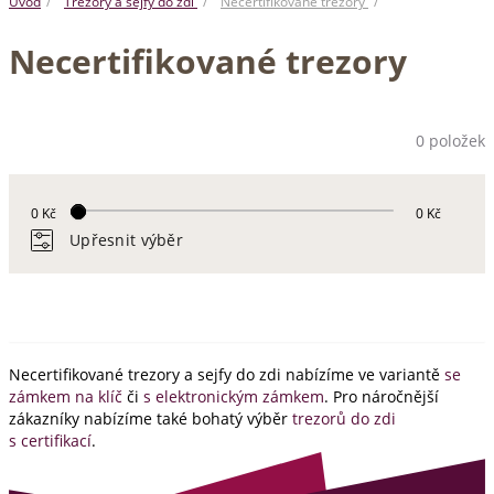
Úvod
Trezory a sejfy do zdi
Necertifikované trezory
Necertifikované trezory
0 položek
0 Kč
0 Kč
Upřesnit výběr
Necertifikované trezory a sejfy do zdi nabízíme ve variantě
se
zámkem na klíč
či
s elektronickým zámkem
. Pro náročnější
zákazníky nabízíme také bohatý výběr
trezorů do zdi
s certifikací
.