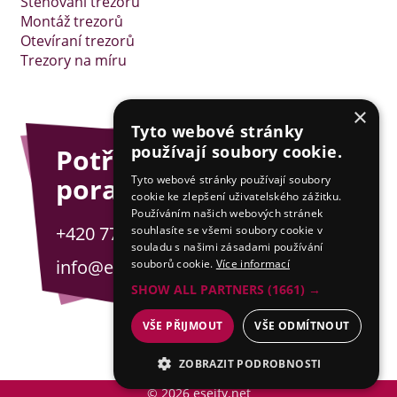
Stěhování trezorů
Montáž trezorů
Otevíraní trezorů
Trezory na míru
×
Tyto webové stránky
používají soubory cookie.
Potřebujete
poradit?
Tyto webové stránky používají soubory
cookie ke zlepšení uživatelského zážitku.
Používáním našich webových stránek
+420 775 201 001
souhlasíte se všemi soubory cookie v
souladu s našimi zásadami používání
info@esejfy.net
souborů cookie.
Více informací
SHOW ALL PARTNERS
(1661) →
VŠE PŘIJMOUT
VŠE ODMÍTNOUT
ZOBRAZIT PODROBNOSTI
© 2026 esejfy.net
NEZBYTNÉ