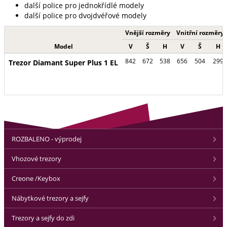
další police pro jednokřídlé modely
další police pro dvojdvéřové modely
Vnější rozměry
Vnitřní rozměry
Model
V
Š
H
V
Š
H
842
672
538
656
504
299
Trezor Diamant Super Plus 1 EL
ROZBALENO - výprodej
Vhozové trezory
Creone /Keybox
Nábytkové trezory a sejfy
Trezory a sejfy do zdi