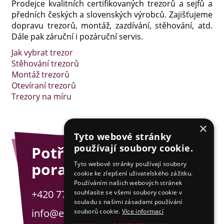
Prodejce kvalitních certifikovaných trezorů a sejfů a
předních českých a slovenských výrobců. Zajišťujeme
dopravu trezorů, montáž, zazdívání, stěhování, atd.
Dále pak záruční i pozáruční servis.
Jak vybrat trezor
Stěhování trezorů
Montáž trezorů
Otevíraní trezorů
Trezory na míru
×
Tyto webové stránky
používají soubory cookie.
Potřebujete
poradit?
Tyto webové stránky používají soubory
cookie ke zlepšení uživatelského zážitku.
Používáním našich webových stránek
+420 775 201 001
souhlasíte se všemi soubory cookie v
souladu s našimi zásadami používání
info@esejfy.net
souborů cookie.
Více informací