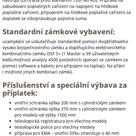
nástrojů (Ochrana před vlámáním 120/180 RU). Příprava na
zabudování poplašných zařízení na napojení na hlídkové
poplašné zařízení, připojením na hlídkové poplašné zařízení za
doplatek se zdvojnásobuje pojistná suma.
Standardní zámkové vybavení:
uzamykání se uskutečňuje standardně pomocí dvojkřídlového
vysoko bezpečnostního zámku a doplňujícího elektronického
kombinačního zámku DSF S+ (1 Master a 99 uživatelských
kódů,možnost analýzy 4500 posledních operací se zámkem za
pomocí software a kabelu pro připojení na laptop). Na přání
i možnost jiných kombinací zámků.
Příslušenství a speciální výbava za
příplatek:
vnitřní schránka výška 200 mm s cylindrickým zámkem
vnitřní schránka výška 370 mm s cylindrickým zámkem
pro modely od výšky 1500 mm
teleskopická registratura pro všechny modely
teleskopické police pro všechny modely
příprava pro EMA – vnitřní šířku zmenšuje o 40 mm