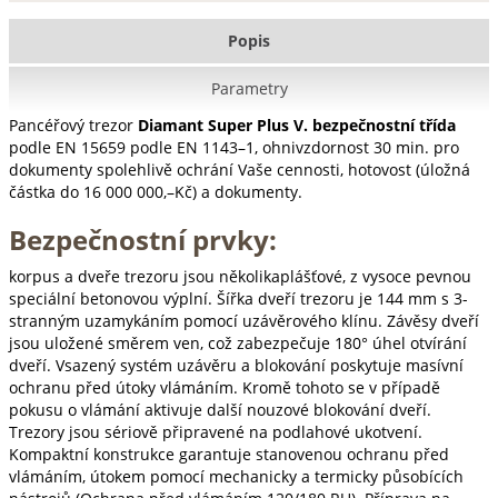
Popis
Parametry
Pancéřový trezor
Diamant Super Plus V. bezpečnostní třída
podle EN 15659 podle EN 1143–1, ohnivzdornost 30 min. pro
dokumenty spolehlivě ochrání Vaše cennosti, hotovost (úložná
částka do 16 000 000,–Kč) a dokumenty.
Bezpečnostní prvky:
korpus a dveře trezoru jsou několikaplášťové, z vysoce pevnou
speciální betonovou výplní. Šířka dveří trezoru je 144 mm s 3-
stranným uzamykáním pomocí uzávěrového klínu. Závěsy dveří
jsou uložené směrem ven, což zabezpečuje 180° úhel otvírání
dveří. Vsazený systém uzávěru a blokování poskytuje masívní
ochranu před útoky vlámáním. Kromě tohoto se v případě
pokusu o vlámání aktivuje další nouzové blokování dveří.
Trezory jsou sériově připravené na podlahové ukotvení.
Kompaktní konstrukce garantuje stanovenou ochranu před
vlámáním, útokem pomocí mechanicky a termicky působících