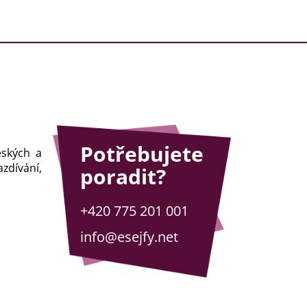
Potřebujete
eských a
zdívání,
poradit?
+420 775 201 001
info@esejfy.net