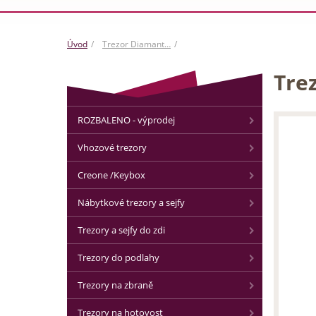
Úvod
Trezor Diamant…
Trez
ROZBALENO - výprodej
Vhozové trezory
Creone /Keybox
Nábytkové trezory a sejfy
Trezory a sejfy do zdi
Trezory do podlahy
Trezory na zbraně
Trezory na hotovost