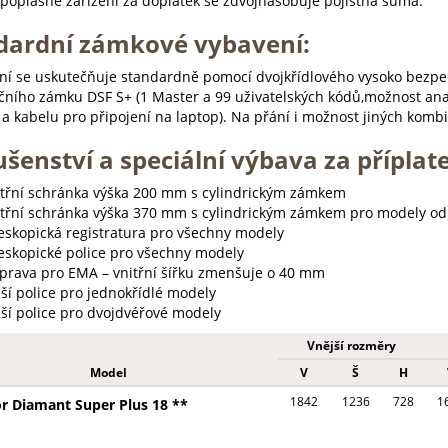
 poplašné zařízení za doplatek se zdvojnásobuje pojistná suma.
dardní zámkové vybavení:
í se uskutečňuje standardně pomocí dvojkřídlového vysoko bezpeč
ního zámku DSF S+ (1 Master a 99 uživatelských kódů,možnost an
 a kabelu pro připojení na laptop). Na přání i možnost jiných komb
ušenství a speciální výbava za příplat
itřní schránka výška 200 mm s cylindrickým zámkem
itřní schránka výška 370 mm s cylindrickým zámkem pro modely o
leskopická registratura pro všechny modely
leskopické police pro všechny modely
íprava pro EMA – vnitřní šířku zmenšuje o 40 mm
ší police pro jednokřídlé modely
lší police pro dvojdvéřové modely
Vnější rozměry
Model
V
Š
H
1842
1236
728
1
r Diamant Super Plus 18 **