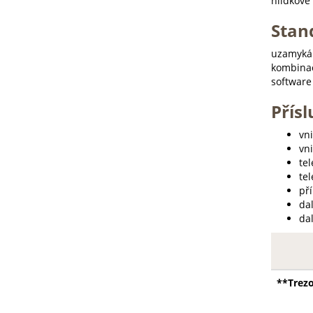
hlídkové
Stan
uzamykán
kombinač
software
Přísl
vn
vn
te
te
př
dal
da
**Trezo