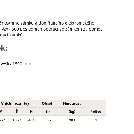
nostního zámku a doplňujícího elektronického
alýzy 4500 posledních operací se zámkem za pomocí
inací zámků.
ek:
d výšky 1500 mm
Vnitřní rozměry
Obsah
Hmotnost
V
Š
H
(l)
(kg)
Police
652
1067
467
865
2066
4