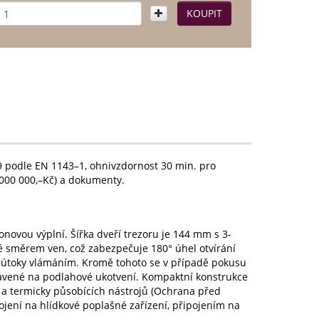
 podle EN 1143–1, ohnivzdornost 30 min. pro
 000 000,–Kč) a dokumenty.
onovou výplní. Šířka dveří trezoru je 144 mm s 3-
 směrem ven, což zabezpečuje 180° úhel otvírání
 útoky vlámáním. Kromě tohoto se v případě pokusu
pravené na podlahové ukotvení. Kompaktní konstrukce
 termicky působících nástrojů (Ochrana před
jení na hlídkové poplašné zařízení, připojením na