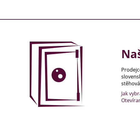
Naš
Prodejc
slovens
stěhován
Jak vybr
Otevíra