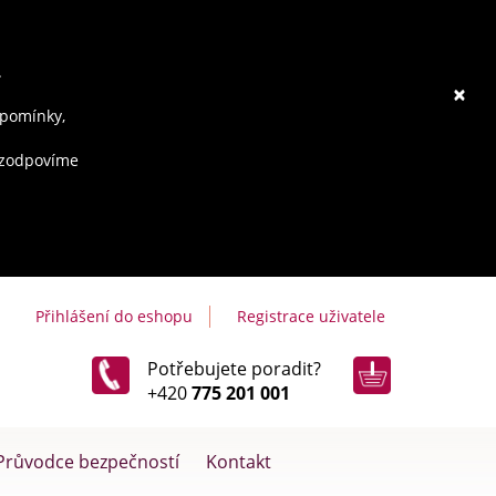
.
×
ipomínky,
e zodpovíme
Přihlášení do eshopu
Registrace uživatele
Potřebujete poradit?
+420
775 201 001
Průvodce bezpečností
Kontakt