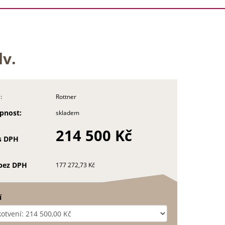
dv.
:
Rottner
pnost:
skladem
214 500 Kč
s DPH
bez DPH
177 272,73 Kč
í