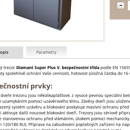
opis
Parametry
ý trezor
Diamant Super Plus V. bezpečnostní třída
podle EN 15659
y spolehlivě ochrání Vaše cennosti, hotovost (úložná částka do 16
ečnostní prvky:
dveře trezoru jsou několikaplášťové, z vysoce pevnou speciální bet
 uzamykáním pomocí uzávěrového klínu. Závěsy dveří jsou uložené
sazený systém uzávěru a blokování poskytuje masívní ochranu před
í aktivuje další nouzové blokování dveří. Trezory jsou sériově při
e stanovenou ochranu před vlámáním, útokem pomocí mechanicky a
 120/180 RU). Příprava na zabudování poplašných zařízení na napo