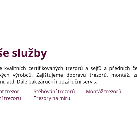
e služby
e kvalitních certifikovaných trezorů a sejfů a předních č
kých výrobců. Zajišťujeme dopravu trezorů, montáž, za
í, atd. Dále pak záruční i pozáruční servis.
at trezor
Stěhování trezorů
Montáž trezorů
ní trezorů
Trezory na míru