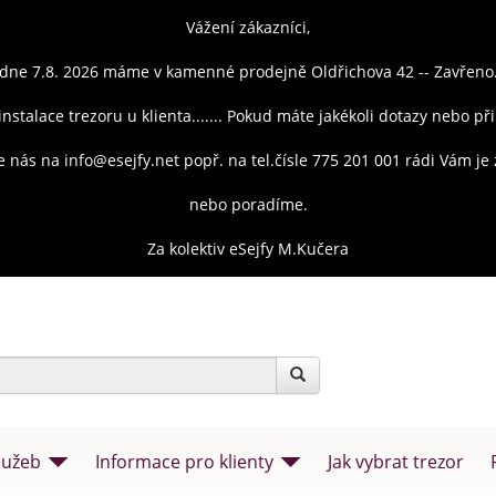
Vážení zákazníci,
dne 7.8. 2026 máme v kamenné prodejně Oldřichova 42 -- Zavřeno
instalace trezoru u klienta....... Pokud máte jakékoli dotazy nebo př
e nás na info@esejfy.net popř. na tel.čísle 775 201 001 rádi Vám j
nebo poradíme.
Za kolektiv eSejfy M.Kučera
lužeb
Informace pro klienty
Jak vybrat trezor