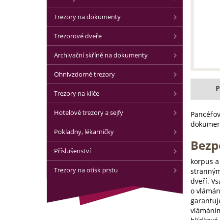
Trezory na dokumenty
Trezorové dveře
Archivační skříně na dokumenty
Ohnivzdorné trezory
P
Trezory na klíče
Hotelové trezory a sejfy
Pancéřov
dokument
Pokladny, lékarničky
Bezp
Příslušenství
korpus a 
Trezory na otisk prstu
stranným
dveří. V
o vlámán
garantuj
vlámáním